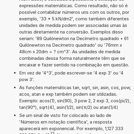
expressões matemáticas. Como resultado, não só é
possível contabilizar números uns com os outros, por
exemplo, '33 * 5 kN/dm2', como também diferentes
unidades de medida podem ser associadas umas às
outras diretamente na conversão. Exemplos disso
seriam: '89 Quilónewton na Decímetro quadrado + 61
Quilónewton na Decímetro quadrado' ou '76mm x
48cm x 20dm = ? cm^3'. As unidades de medida
combinadas dessa forma naturalmente têm que se
encaixar e fazer sentido na combinação em questão.
Em vez de '4^3', pode escrever-se '4 exp 3' ou '4
pow 3'.
As funções matemáticas tan, sqrt, sin, asin, cos, pow,
acos, atan e exp também podem ser utilizadas.
Exemplo: acos(1), sin(90), 3 pow 2, 2 exp 3, cos(pi/2),
tan(90°), sqrt(4), asin(1/2), sin(π/2) ou atan(1/4)
Se um sinal de visto for colocado ao lado de
'Números em notação científica', a resposta
aparecerá em exponencial. Por exemplo, 1,127 333
22