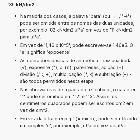
'39
kN/dm2
':
Na maioria dos casos, a palavra 'para' (ou '=' / '->')
pode ser omitida entre os nomes das duas unidades,
por exemplo '82 kN/dm2 uPa' em vez de '11 kN/dm2
para uPa'.
Em vez de '1,46 x 10^5', pode escrever-se 1,46e5. O
'e' significa 'expoente'.
As operações básicas de aritmética - raiz quadrada
(√), expoente (^), pi (π), parênteses, adição (+),
divisão (/, :, ÷), multiplicação (*, x) e subtração (-) -
são todos permitidos nesta etapa
Nas abreviaturas de 'quadrado' e 'cúbico', o carácter
'^' pode ser omitido em '^2' e '^3'. Assim, os
centímetros quadrados podem ser escritos cm2 em
vez de cm^2.
Em vez da letra grega 'µ' (= micro), pode ser utilizado
um simples 'u', por exemplo, uPa em vez de µPa.