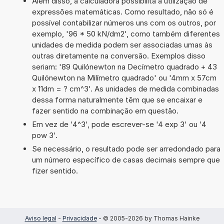
Além disso, a calculadora possibilita a utilização de
expressões matemáticas. Como resultado, não só é
possível contabilizar números uns com os outros, por
exemplo, '96 * 50 kN/dm2', como também diferentes
unidades de medida podem ser associadas umas às
outras diretamente na conversão. Exemplos disso
seriam: '89 Quilónewton na Decímetro quadrado + 43
Quilónewton na Milímetro quadrado' ou '4mm x 57cm
x 11dm = ? cm^3'. As unidades de medida combinadas
dessa forma naturalmente têm que se encaixar e
fazer sentido na combinação em questão.
Em vez de '4^3', pode escrever-se '4 exp 3' ou '4
pow 3'.
Se necessário, o resultado pode ser arredondado para
um número específico de casas decimais sempre que
fizer sentido.
Aviso legal
-
Privacidade
- © 2005-2026 by Thomas Hainke