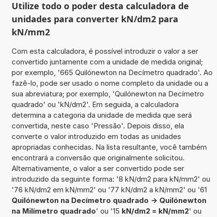
Utilize todo o poder desta calculadora de
unidades para converter kN/dm2 para
kN/mm2
Com esta calculadora, é possível introduzir o valor a ser
convertido juntamente com a unidade de medida original;
por exemplo, '665 Quilónewton na Decímetro quadrado'. Ao
fazê-lo, pode ser usado o nome completo da unidade ou a
sua abreviatura; por exemplo, 'Quilónewton na Decímetro
quadrado' ou 'kN/dm2'. Em seguida, a calculadora
determina a categoria da unidade de medida que será
convertida, neste caso 'Pressão'. Depois disso, ela
converte o valor introduzido em todas as unidades
apropriadas conhecidas. Na lista resultante, você também
encontrará a conversão que originalmente solicitou.
Alternativamente, o valor a ser convertido pode ser
introduzido da seguinte forma: '8 kN/dm2 para kN/mm2' ou
'76 kN/dm2 em kN/mm2' ou '77 kN/dm2 a kN/mm2' ou '61
Quilónewton na Decímetro quadrado -> Quilónewton
na Milímetro quadrado
' ou '15
kN/dm2 = kN/mm2
' ou