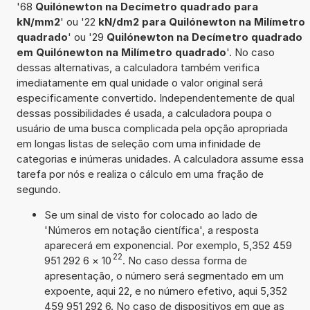
'68
Quilónewton na Decímetro quadrado para
kN/mm2
' ou '22
kN/dm2 para Quilónewton na Milímetro
quadrado
' ou '29
Quilónewton na Decímetro quadrado
em Quilónewton na Milímetro quadrado
'. No caso
dessas alternativas, a calculadora também verifica
imediatamente em qual unidade o valor original será
especificamente convertido. Independentemente de qual
dessas possibilidades é usada, a calculadora poupa o
usuário de uma busca complicada pela opção apropriada
em longas listas de seleção com uma infinidade de
categorias e inúmeras unidades. A calculadora assume essa
tarefa por nós e realiza o cálculo em uma fração de
segundo.
Se um sinal de visto for colocado ao lado de
'Números em notação científica', a resposta
aparecerá em exponencial. Por exemplo, 5,352 459
22
951 292 6
×
10
. No caso dessa forma de
apresentação, o número será segmentado em um
expoente, aqui 22, e no número efetivo, aqui 5,352
459 951 292 6. No caso de dispositivos em que as