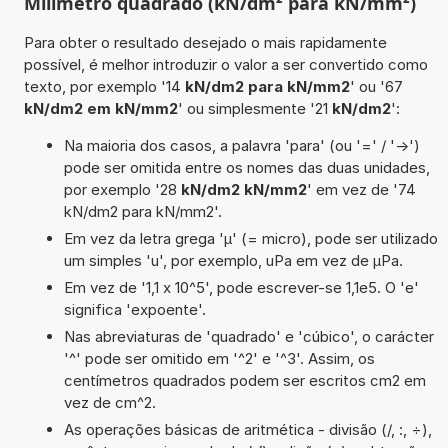
Milímetro quadrado (kN/dm² para kN/mm²)
Para obter o resultado desejado o mais rapidamente
possível, é melhor introduzir o valor a ser convertido como
texto, por exemplo '14
kN/dm2 para kN/mm2
' ou '67
kN/dm2 em kN/mm2
' ou simplesmente '21
kN/dm2
':
Na maioria dos casos, a palavra 'para' (ou '=' / '->')
pode ser omitida entre os nomes das duas unidades,
por exemplo '28
kN/dm2 kN/mm2
' em vez de '74
kN/dm2 para kN/mm2'.
Em vez da letra grega 'µ' (= micro), pode ser utilizado
um simples 'u', por exemplo, uPa em vez de µPa.
Em vez de '1,1 x 10^5', pode escrever-se 1,1e5. O 'e'
significa 'expoente'.
Nas abreviaturas de 'quadrado' e 'cúbico', o carácter
'^' pode ser omitido em '^2' e '^3'. Assim, os
centímetros quadrados podem ser escritos cm2 em
vez de cm^2.
As operações básicas de aritmética - divisão (/, :, ÷),