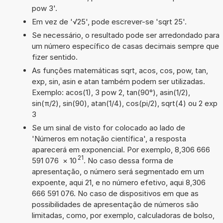
pow 3'.
Em vez de '√25', pode escrever-se 'sqrt 25'.
Se necessário, o resultado pode ser arredondado para
um número específico de casas decimais sempre que
fizer sentido.
As funções matemáticas sqrt, acos, cos, pow, tan,
exp, sin, asin e atan também podem ser utilizadas.
Exemplo: acos(1), 3 pow 2, tan(90°), asin(1/2),
sin(π/2), sin(90), atan(1/4), cos(pi/2), sqrt(4) ou 2 exp
3
Se um sinal de visto for colocado ao lado de
'Números em notação científica', a resposta
aparecerá em exponencial. Por exemplo, 8,306 666
21
591 076
×
10
. No caso dessa forma de
apresentação, o número será segmentado em um
expoente, aqui 21, e no número efetivo, aqui 8,306
666 591 076. No caso de dispositivos em que as
possibilidades de apresentação de números são
limitadas, como, por exemplo, calculadoras de bolso,