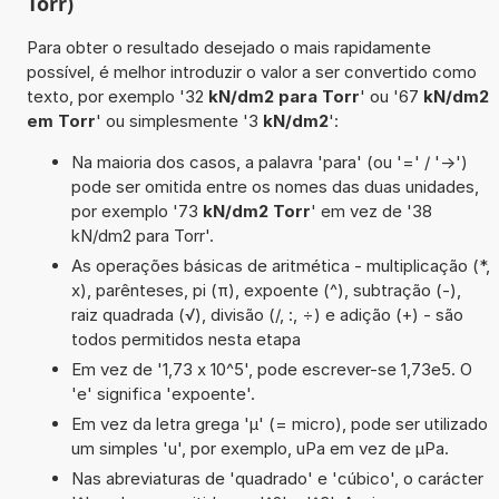
Torr)
Para obter o resultado desejado o mais rapidamente
possível, é melhor introduzir o valor a ser convertido como
texto, por exemplo '32
kN/dm2 para Torr
' ou '67
kN/dm2
em Torr
' ou simplesmente '3
kN/dm2
':
Na maioria dos casos, a palavra 'para' (ou '=' / '->')
pode ser omitida entre os nomes das duas unidades,
por exemplo '73
kN/dm2 Torr
' em vez de '38
kN/dm2 para Torr'.
As operações básicas de aritmética - multiplicação (*,
x), parênteses, pi (π), expoente (^), subtração (-),
raiz quadrada (√), divisão (/, :, ÷) e adição (+) - são
todos permitidos nesta etapa
Em vez de '1,73 x 10^5', pode escrever-se 1,73e5. O
'e' significa 'expoente'.
Em vez da letra grega 'µ' (= micro), pode ser utilizado
um simples 'u', por exemplo, uPa em vez de µPa.
Nas abreviaturas de 'quadrado' e 'cúbico', o carácter