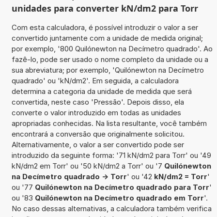
unidades para converter kN/dm2 para Torr
Com esta calculadora, é possível introduzir o valor a ser
convertido juntamente com a unidade de medida original;
por exemplo, '800 Quilónewton na Decímetro quadrado'. Ao
fazê-lo, pode ser usado o nome completo da unidade ou a
sua abreviatura; por exemplo, 'Quilónewton na Decímetro
quadrado' ou 'kN/dm2'. Em seguida, a calculadora
determina a categoria da unidade de medida que será
convertida, neste caso 'Pressão'. Depois disso, ela
converte o valor introduzido em todas as unidades
apropriadas conhecidas. Na lista resultante, você também
encontrará a conversão que originalmente solicitou.
Alternativamente, o valor a ser convertido pode ser
introduzido da seguinte forma: '71 kN/dm2 para Torr' ou '49
kN/dm2 em Torr' ou '50 kN/dm2 a Torr' ou '7
Quilónewton
na Decímetro quadrado -> Torr
' ou '42
kN/dm2 = Torr
'
ou '77
Quilónewton na Decímetro quadrado para Torr
'
ou '83
Quilónewton na Decímetro quadrado em Torr
'.
No caso dessas alternativas, a calculadora também verifica