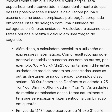
imediatamente em qual unidade o valor original será
especificamente convertido. Independentemente de qual
dessas possibilidades é usada, a calculadora poupa o
usuário de uma busca complicada pela opção apropriada
em longas listas de seleção com uma infinidade de
categorias e inúmeras unidades. A calculadora assume essa
tarefa por nós e realiza o cálculo em uma fração de
segundo.
Além disso, a calculadora possibilita a utilização de
expressões matemáticas. Como resultado, não só é
possível contabilizar números uns com os outros, por
exemplo, '60 * 95 kN/dm2', como também diferentes
unidades de medida podem ser associadas umas às
outras diretamente na conversão. Exemplos disso
seriam: '89 Quilónewton na Decímetro quadrado + 25
Torr' ou '31mm x 66cm x 2dm = ? cm^3'. As unidades
de medida combinadas dessa forma naturalmente
têm que se encaixar e fazer sentido na combinação
em questão.
Em vez de '4^3', pode escrever-se '4 exp 3' ou '4