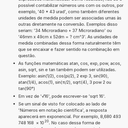
possível contabilizar números uns com os outros, por
exemplo, '40 * 43 urad', como também diferentes
unidades de medida podem ser associadas umas às
outras diretamente na conversão. Exemplos disso
seriam: '34 Microradiano + 37 Microradiano' ou
'46mm x 49cm x 52dm = ? cm^3'. As unidades de
medida combinadas dessa forma naturalmente têm
que se encaixar e fazer sentido na combinação em
questão.
As funções matemáticas atan, cos, exp, pow, acos,
asin, sqrt, sin e tan também podem ser utilizadas.
Exemplo: asin(1/2), cos(pi/2), 2 exp 3, sin(90),
atan(1/4), acos(1), sin(π/2), sqrt(4), 3 pow 2 ou
tan(90°)
Em vez de '√16', pode escrever-se 'sqrt 16'.
Se um sinal de visto for colocado ao lado de
'Números em notação científica', a resposta
aparecerá em exponencial. Por exemplo, 8,680 493
20
748 168
×
10
. No caso dessa forma de