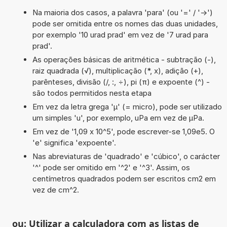
Na maioria dos casos, a palavra 'para' (ou '=' / '->')
pode ser omitida entre os nomes das duas unidades,
por exemplo '10 urad prad' em vez de '7 urad para
prad'.
As operações básicas de aritmética - subtração (-),
raiz quadrada (√), multiplicação (*, x), adição (+),
parênteses, divisão (/, :, ÷), pi (π) e expoente (^) -
são todos permitidos nesta etapa
Em vez da letra grega 'µ' (= micro), pode ser utilizado
um simples 'u', por exemplo, uPa em vez de µPa.
Em vez de '1,09 x 10^5', pode escrever-se 1,09e5. O
'e' significa 'expoente'.
Nas abreviaturas de 'quadrado' e 'cúbico', o carácter
'^' pode ser omitido em '^2' e '^3'. Assim, os
centímetros quadrados podem ser escritos cm2 em
vez de cm^2.
ou: Utilizar a calculadora com as listas de