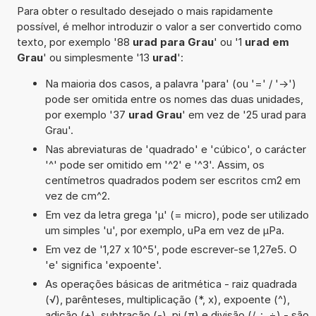
Para obter o resultado desejado o mais rapidamente
possível, é melhor introduzir o valor a ser convertido como
texto, por exemplo '88
urad para Grau
' ou '1
urad em
Grau
' ou simplesmente '13
urad
':
Na maioria dos casos, a palavra 'para' (ou '=' / '->')
pode ser omitida entre os nomes das duas unidades,
por exemplo '37
urad Grau
' em vez de '25 urad para
Grau'.
Nas abreviaturas de 'quadrado' e 'cúbico', o carácter
'^' pode ser omitido em '^2' e '^3'. Assim, os
centímetros quadrados podem ser escritos cm2 em
vez de cm^2.
Em vez da letra grega 'µ' (= micro), pode ser utilizado
um simples 'u', por exemplo, uPa em vez de µPa.
Em vez de '1,27 x 10^5', pode escrever-se 1,27e5. O
'e' significa 'expoente'.
As operações básicas de aritmética - raiz quadrada
(√), parênteses, multiplicação (*, x), expoente (^),
adição (+), subtração (-), pi (π) e divisão (/, :, ÷) - são