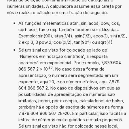
inúmeras unidades. A calculadora assume essa tarefa por
nós e realiza o cálculo em uma fração de segundo.
As funções matemáticas atan, sin, acos, pow, cos,
sqrt, asin, tan e exp também podem ser utilizadas.
Exemplo: sin(90), atan(1/4), asin(1/2), acos(1), sin(π/2),
2 exp 3, 3 pow 2, cos(pi/2), tan(90°) ou sqrt(4)
Se um sinal de visto for colocado ao lado de
'Números em notação científica', a resposta
aparecerá em exponencial. Por exemplo, 7,879 604
20
866 567 2
×
10
. No caso dessa forma de
apresentação, o número será segmentado em um
expoente, aqui 20, e no número efetivo, aqui 7,879
604 866 567 2. No caso de dispositivos em que as
possibilidades de apresentação de números são
limitadas, como, por exemplo, calculadoras de bolso,
também há a opção da escrita de números na forma
7,879 604 866 567 2E+20. Em particular, isso facilita a
leitura de números muito grandes e muito pequenos.
Se um sinal de visto não for colocado nesse local,