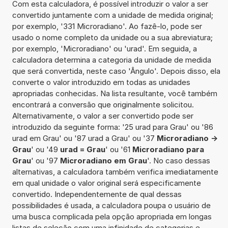
Com esta calculadora, é possível introduzir o valor a ser
convertido juntamente com a unidade de medida original;
por exemplo, '331 Microradiano'. Ao fazê-lo, pode ser
usado o nome completo da unidade ou a sua abreviatura;
por exemplo, 'Microradiano' ou 'urad'. Em seguida, a
calculadora determina a categoria da unidade de medida
que será convertida, neste caso 'Ângulo'. Depois disso, ela
converte o valor introduzido em todas as unidades
apropriadas conhecidas. Na lista resultante, você também
encontrará a conversão que originalmente solicitou.
Alternativamente, o valor a ser convertido pode ser
introduzido da seguinte forma: '25 urad para Grau' ou '86
urad em Grau' ou '87 urad a Grau' ou '37
Microradiano ->
Grau
' ou '49
urad = Grau
' ou '61
Microradiano para
Grau
' ou '97
Microradiano em Grau
'. No caso dessas
alternativas, a calculadora também verifica imediatamente
em qual unidade o valor original será especificamente
convertido. Independentemente de qual dessas
possibilidades é usada, a calculadora poupa o usuário de
uma busca complicada pela opção apropriada em longas
listas de seleção com uma infinidade de categorias e