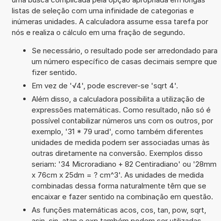
listas de seleção com uma infinidade de categorias e
inúmeras unidades. A calculadora assume essa tarefa por
nós e realiza o cálculo em uma fração de segundo.
Se necessário, o resultado pode ser arredondado para
um número específico de casas decimais sempre que
fizer sentido.
Em vez de '√4', pode escrever-se 'sqrt 4'.
Além disso, a calculadora possibilita a utilização de
expressões matemáticas. Como resultado, não só é
possível contabilizar números uns com os outros, por
exemplo, '31 * 79 urad', como também diferentes
unidades de medida podem ser associadas umas às
outras diretamente na conversão. Exemplos disso
seriam: '34 Microradiano + 82 Centiradiano' ou '28mm
x 76cm x 25dm = ? cm^3'. As unidades de medida
combinadas dessa forma naturalmente têm que se
encaixar e fazer sentido na combinação em questão.
As funções matemáticas acos, cos, tan, pow, sqrt,
asin, sin, atan e exp também podem ser utilizadas.