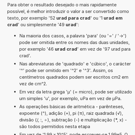
Para obter o resultado desejado o mais rapidamente
possível, é melhor introduzir o valor a ser convertido como
texto, por exemplo '52
urad para crad
' ou '1
urad em
crad
' ou simplesmente '49
urad
':
Na maioria dos casos, a palavra 'para' (ou '=' / '->')
pode ser omitida entre os nomes das duas unidades,
por exemplo '46
urad crad
' em vez de '97 urad para
crad'.
Nas abreviaturas de 'quadrado' e 'cúbico', o carácter
'^' pode ser omitido em '^2' e '^3'. Assim, os
centímetros quadrados podem ser escritos cm2 em
vez de cm^2.
Em vez da letra grega 'µ' (= micro), pode ser utilizado
um simples 'u', por exemplo, uPa em vez de µPa.
As operações básicas de aritmética - parênteses,
expoente (^), adição (+), pi (π), raiz quadrada (√),
divisão (/, :, ÷), subtração (-) e multiplicação (*, x) -
são todos permitidos nesta etapa
Em vez de '1,99 x 10^5', pode escrever-se 1,99e5. O