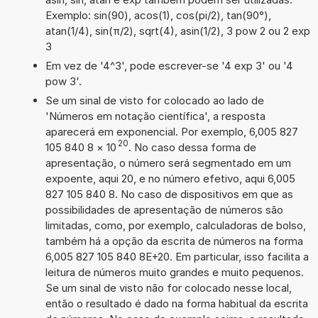
Exemplo: sin(90), acos(1), cos(pi/2), tan(90°),
atan(1/4), sin(π/2), sqrt(4), asin(1/2), 3 pow 2 ou 2 exp
3
Em vez de '4^3', pode escrever-se '4 exp 3' ou '4
pow 3'.
Se um sinal de visto for colocado ao lado de
'Números em notação científica', a resposta
aparecerá em exponencial. Por exemplo, 6,005 827
20
105 840 8
×
10
. No caso dessa forma de
apresentação, o número será segmentado em um
expoente, aqui 20, e no número efetivo, aqui 6,005
827 105 840 8. No caso de dispositivos em que as
possibilidades de apresentação de números são
limitadas, como, por exemplo, calculadoras de bolso,
também há a opção da escrita de números na forma
6,005 827 105 840 8E+20. Em particular, isso facilita a
leitura de números muito grandes e muito pequenos.
Se um sinal de visto não for colocado nesse local,
então o resultado é dado na forma habitual da escrita