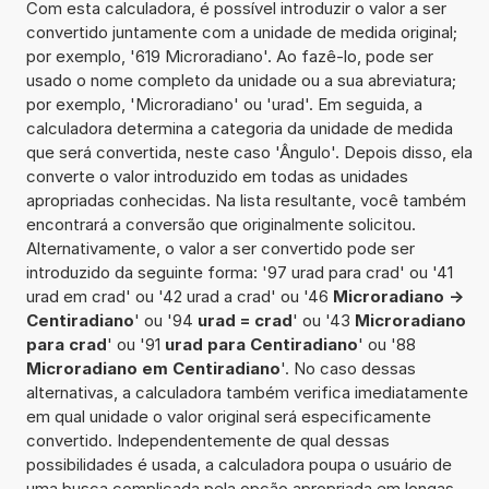
Com esta calculadora, é possível introduzir o valor a ser
convertido juntamente com a unidade de medida original;
por exemplo, '619 Microradiano'. Ao fazê-lo, pode ser
usado o nome completo da unidade ou a sua abreviatura;
por exemplo, 'Microradiano' ou 'urad'. Em seguida, a
calculadora determina a categoria da unidade de medida
que será convertida, neste caso 'Ângulo'. Depois disso, ela
converte o valor introduzido em todas as unidades
apropriadas conhecidas. Na lista resultante, você também
encontrará a conversão que originalmente solicitou.
Alternativamente, o valor a ser convertido pode ser
introduzido da seguinte forma: '97 urad para crad' ou '41
urad em crad' ou '42 urad a crad' ou '46
Microradiano ->
Centiradiano
' ou '94
urad = crad
' ou '43
Microradiano
para crad
' ou '91
urad para Centiradiano
' ou '88
Microradiano em Centiradiano
'. No caso dessas
alternativas, a calculadora também verifica imediatamente
em qual unidade o valor original será especificamente
convertido. Independentemente de qual dessas
possibilidades é usada, a calculadora poupa o usuário de
uma busca complicada pela opção apropriada em longas