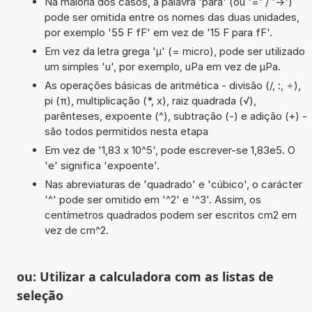
Na maioria dos casos, a palavra 'para' (ou '=' / '->')
pode ser omitida entre os nomes das duas unidades,
por exemplo '55 F fF' em vez de '15 F para fF'.
Em vez da letra grega 'µ' (= micro), pode ser utilizado
um simples 'u', por exemplo, uPa em vez de µPa.
As operações básicas de aritmética - divisão (/, :, ÷),
pi (π), multiplicação (*, x), raiz quadrada (√),
parênteses, expoente (^), subtração (-) e adição (+) -
são todos permitidos nesta etapa
Em vez de '1,83 x 10^5', pode escrever-se 1,83e5. O
'e' significa 'expoente'.
Nas abreviaturas de 'quadrado' e 'cúbico', o carácter
'^' pode ser omitido em '^2' e '^3'. Assim, os
centímetros quadrados podem ser escritos cm2 em
vez de cm^2.
ou: Utilizar a calculadora com as listas de
seleção