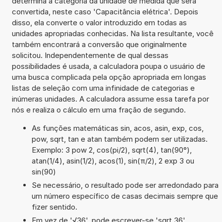
determina a categoria da unidade de medida que será
convertida, neste caso 'Capacitância elétrica'. Depois
disso, ela converte o valor introduzido em todas as
unidades apropriadas conhecidas. Na lista resultante, você
também encontrará a conversão que originalmente
solicitou. Independentemente de qual dessas
possibilidades é usada, a calculadora poupa o usuário de
uma busca complicada pela opção apropriada em longas
listas de seleção com uma infinidade de categorias e
inúmeras unidades. A calculadora assume essa tarefa por
nós e realiza o cálculo em uma fração de segundo.
As funções matemáticas sin, acos, asin, exp, cos,
pow, sqrt, tan e atan também podem ser utilizadas.
Exemplo: 3 pow 2, cos(pi/2), sqrt(4), tan(90°),
atan(1/4), asin(1/2), acos(1), sin(π/2), 2 exp 3 ou
sin(90)
Se necessário, o resultado pode ser arredondado para
um número específico de casas decimais sempre que
fizer sentido.
Em vez de '√36', pode escrever-se 'sqrt 36'.