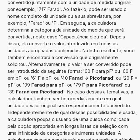
convertido juntamente com a unidade de medida original;
por exemplo, '717 Farad'. Ao fazê-lo, pode ser usado o
nome completo da unidade ou a sua abreviatura; por
exemplo, 'Farad' ou 'F'. Em seguida, a calculadora
determina a categoria da unidade de medida que será
convertida, neste caso 'Capacitância elétrica'. Depois
disso, ela converte o valor introduzido em todas as
unidades apropriadas conhecidas. Na lista resultante, você
também encontrará a conversão que originalmente
solicitou. Alternativamente, o valor a ser convertido pode
ser introduzido da seguinte forma: '60 F para pF' ou '60 F
em pF' ou '61 F a pF' ou '40
Farad -> Picofarad
' ou '20
F =
pF
' ou '99
Farad para pF
' ou '79
F para Picofarad
' ou
'39
Farad em Picofarad
'. No caso dessas alternativas, a
calculadora também verifica imediatamente em qual
unidade o valor original será especificamente convertido.
Independentemente de qual dessas possibilidades é usada,
a calculadora poupa o usuário de uma busca complicada
pela opção apropriada em longas listas de seleção com
uma infinidade de categorias e inúmeras unidades. A
calculadora assume essa tarefa por nós e realiza o cálculo