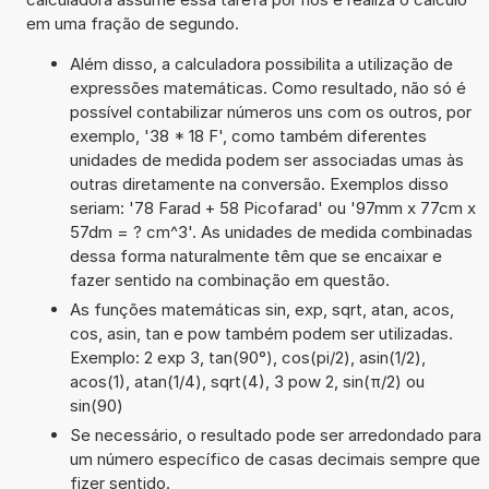
em uma fração de segundo.
Além disso, a calculadora possibilita a utilização de
expressões matemáticas. Como resultado, não só é
possível contabilizar números uns com os outros, por
exemplo, '38 * 18 F', como também diferentes
unidades de medida podem ser associadas umas às
outras diretamente na conversão. Exemplos disso
seriam: '78 Farad + 58 Picofarad' ou '97mm x 77cm x
57dm = ? cm^3'. As unidades de medida combinadas
dessa forma naturalmente têm que se encaixar e
fazer sentido na combinação em questão.
As funções matemáticas sin, exp, sqrt, atan, acos,
cos, asin, tan e pow também podem ser utilizadas.
Exemplo: 2 exp 3, tan(90°), cos(pi/2), asin(1/2),
acos(1), atan(1/4), sqrt(4), 3 pow 2, sin(π/2) ou
sin(90)
Se necessário, o resultado pode ser arredondado para
um número específico de casas decimais sempre que
fizer sentido.