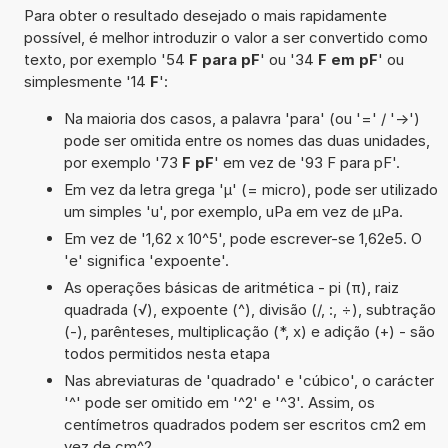
Para obter o resultado desejado o mais rapidamente
possível, é melhor introduzir o valor a ser convertido como
texto, por exemplo '54
F para pF
' ou '34
F em pF
' ou
simplesmente '14
F
':
Na maioria dos casos, a palavra 'para' (ou '=' / '->')
pode ser omitida entre os nomes das duas unidades,
por exemplo '73
F pF
' em vez de '93 F para pF'.
Em vez da letra grega 'µ' (= micro), pode ser utilizado
um simples 'u', por exemplo, uPa em vez de µPa.
Em vez de '1,62 x 10^5', pode escrever-se 1,62e5. O
'e' significa 'expoente'.
As operações básicas de aritmética - pi (π), raiz
quadrada (√), expoente (^), divisão (/, :, ÷), subtração
(-), parênteses, multiplicação (*, x) e adição (+) - são
todos permitidos nesta etapa
Nas abreviaturas de 'quadrado' e 'cúbico', o carácter
'^' pode ser omitido em '^2' e '^3'. Assim, os
centímetros quadrados podem ser escritos cm2 em
vez de cm^2.