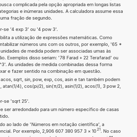
busca complicada pela opção apropriada em longas listas
ategorias e inúmeras unidades. A calculadora assume essa
m uma fração de segundo.
-se '4 exp 3' ou '4 pow 3'.
ibilita a utilização de expressões matemáticas. Como
ontabilizar números uns com os outros, por exemplo, '65 *
 unidades de medida podem ser associadas umas às
o. Exemplos disso seriam: '78 Farad + 22 Terafarad' ou
3'. As unidades de medida combinadas dessa forma
xar e fazer sentido na combinação em questão.
acos, sqrt, sin, pow, exp, cos, asin e tan também podem
 atan(1/4), cos(pi/2), sin(π/2), asin(1/2), acos(1), 3 pow 2,
-se 'sqrt 25'.
de ser arredondado para um número específico de casas
tido.
ado ao lado de 'Números em notação científica', a
21
ncial. Por exemplo, 2,906 607 380 957 3
×
10
. No caso