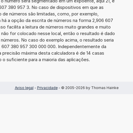
 o número será segmentado em um expoente, aqui 21, e
 607 380 957 3. No caso de dispositivos em que as
o de números são limitadas, como, por exemplo,
 há a opção da escrita de números na forma 2,906 607
sso facilita a leitura de números muito grandes e muito
 não for colocado nesse local, então o resultado é dado
e números. No caso do exemplo acima, o resultado seria
6 607 380 957 300 000 000. Independentemente da
a precisão máxima desta calculadora é de 14 casas
 o suficiente para a maioria das aplicações.
Aviso legal
-
Privacidade
- © 2005-2026 by Thomas Hainke