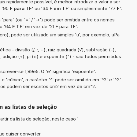
is rapidamente possível, é melhor introduzir o valor a ser
o '90
F para TF
' ou '34
F em TF
' ou simplesmente '77
F
':
 'para' (ou '=' / '->') pode ser omitida entre os nomes
lo '64
F TF
' em vez de '21 F para TF'.
cro), pode ser utilizado um simples 'u', por exemplo, uPa
ca - divisão (/, :, ÷), raiz quadrada (√), subtração (-),
), adição (+), pi (π) e expoente (^) - são todos permitidos
screver-se 1,89e5. O 'e' significa 'expoente'.
e 'cúbico', o carácter '^' pode ser omitido em '^2' e '^3'.
dos podem ser escritos cm2 em vez de cm^2.
m as listas de seleção
artir da lista de seleção, neste caso '
ue quiser converter.