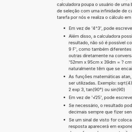
calculadora poupa o usuário de uma 
de seleção com uma infinidade de c
tarefa por nós e realiza o cálculo e
Em vez de '4^3', pode escrever
Além disso, a calculadora poss
resultado, não só é possível c
9 F', como também diferentes
outras diretamente na conversã
'52mm x 95cm x 39dm = ? cm^
naturalmente têm que se encai
As funções matemáticas atan, 
ser utilizadas. Exemplo: sqrt(4),
2 exp 3, tan(90°) ou sin(90)
Em vez de '√25', pode escrever
Se necessário, o resultado po
decimais sempre que fizer sen
Se um sinal de visto for coloc
resposta aparecerá em expone