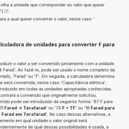
scolha a unidade que corresponder ao valor que quiser
F]
'.
ara a qual quiser converter o valor, neste caso '
alculadora de unidades para converter F para
roduzir o valor a ser convertido juntamente com a unidade
54 Farad'. Ao fazê-lo, pode ser usado o nome completo da
emplo, 'Farad' ou 'F'. Em seguida, a calculadora determina
 será convertida, neste caso 'Capacitância elétrica'.
introduzido em todas as unidades apropriadas conhecidas.
ontrará a conversão que originalmente solicitou.
ertido pode ser introduzido da seguinte forma: '87 F para
'31
Farad -> Terafarad
' ou '74
F = TF
' ou '18
Farad para
8
Farad em Terafarad
'. No caso dessas alternativas, a
mente em qual unidade o valor original será
ndentemente de qual dessas possibilidades é usada, a