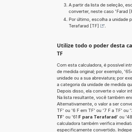
A partir da lista de seleção, e
converter, neste caso '
Farad [
Por último, escolha a unidade p
Terafarad [TF]
'.
Utilize todo o poder desta c
TF
Com esta calculadora, é possível int
de medida original; por exemplo, '6
unidade ou a sua abreviatura; por ex
a categoria da unidade de medida que
Depois disso, ela converte o valor 
Na lista resultante, você também enc
Alternativamente, o valor a ser conv
TF' ou '6 F em TF' ou '7 F a TF' ou 
TF
' ou '61
F para Terafarad
' ou '4
calculadora também verifica imediata
especificamente convertido. Indepe