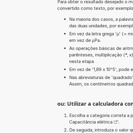
Para obter o resultado desejado o ma
convertido como texto, por exempl
Na maioria dos casos, a palavra
das duas unidades, por exemp
Em vez da letra grega 'µ' (= mi
em vez de µPa.
As operações básicas de aritméti
parênteses, multiplicação (*, x
nesta etapa
Em vez de '1,89 x 10^5', pode e
Nas abreviaturas de 'quadrado' 
Assim, os centímetros quadra
ou: Utilizar a calculadora co
Escolha a categoria correta a p
Capacitância elétrica
'.
De seguida, introduza o valor q