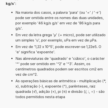
kg/s
':
Na maioria dos casos, a palavra 'para' (ou '=' / '->')
pode ser omitida entre os nomes das duas unidades,
por exemplo '46 kg/s g/s' em vez de '86 kg/s para
g/s'.
Em vez da letra grega 'µ' (= micro), pode ser utilizado
um simples 'u', por exemplo, uPa em vez de µPa.
Em vez de '1,22 x 10^5', pode escrever-se 1,22e5. O
'e' significa 'expoente'.
Nas abreviaturas de 'quadrado' e 'cúbico', o carácter
'^' pode ser omitido em '^2' e '^3'. Assim, os
centímetros quadrados podem ser escritos cm2 em
vez de cm^2.
As operações básicas de aritmética - multiplicação (*,
x), subtração (-), expoente (^), parênteses, raiz
quadrada (√), adição (+), pi (π) e divisão (/, :, ÷) - são
todos permitidos nesta etapa