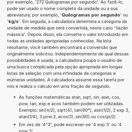
por exemplo, '272 Quilogramas por segundo'. Ao fazê-lo,
pode ser usado o nome completo da unidade ou a sua
abreviatura; por exemplo, '
Quilogramas por segundo
' ou
'
kg/s
'. Em seguida, a calculadora determina a categoria da
unidade de medida que será convertida, neste caso 'Vazão
mássica'. Depois disso, ela converte o valor introduzido em
todas as unidades apropriadas conhecidas. Na lista
resultante, você também encontrará a conversão que
originalmente solicitou. Independentemente de qual dessas
possibilidades é usada, a calculadora poupa o usuário de
uma busca complicada pela opção apropriada em longas
listas de seleção com uma infinidade de categorias e
inúmeras unidades. A calculadora assume essa tarefa por
nós e realiza o cálculo em uma fração de segundo.
As funções matemáticas atan, sqrt, sin, asin, cos,
pow, tan, exp e acos também podem ser utilizadas.
Exemplo: sin(π/2), sqrt(4), tan(90°), asin(1/2), 2 exp 3,
atan(1/4), 3 pow 2, acos(1), sin(90) ou cos(pi/2)
Em vez de '4^3', pode escrever-se '4 exp 3' ou '4
pow 3'.