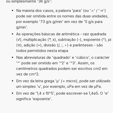
ou simplesmente '36 g/s':
Na maioria dos casos, a palavra 'para' (ou '=' / '->')
pode ser omitida entre os nomes das duas unidades,
por exemplo '73 g/s g/min' em vez de '5 g/s para
g/min'.
As operações básicas de aritmética - raiz quadrada
(√), multiplicação (*, x), subtração (-), expoente (^), pi
(π), adição (+), divisão (/, :, ÷) e parênteses - são
todos permitidos nesta etapa
Nas abreviaturas de 'quadrado' e 'cúbico', o carácter
'^' pode ser omitido em '^2' e '^3'. Assim, os
centímetros quadrados podem ser escritos cm2 em
vez de cm^2.
Em vez da letra grega 'µ' (= micro), pode ser utilizado
um simples 'u', por exemplo, uPa em vez de µPa.
Em vez de '1,4 x 10^5', pode escrever-se 1,4e5. O 'e'
significa 'expoente'.