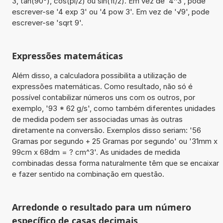
3, tan(90°), cos(pi/2) ou sin(π/2). Em vez de '4^3', pode
escrever-se '4 exp 3' ou '4 pow 3'. Em vez de '√9', pode
escrever-se 'sqrt 9'.
Expressões matemáticas
Além disso, a calculadora possibilita a utilização de
expressões matemáticas. Como resultado, não só é
possível contabilizar números uns com os outros, por
exemplo, '93 * 62 g/s', como também diferentes unidades
de medida podem ser associadas umas às outras
diretamente na conversão. Exemplos disso seriam: '56
Gramas por segundo + 25 Gramas por segundo' ou '31mm x
99cm x 68dm = ? cm^3'. As unidades de medida
combinadas dessa forma naturalmente têm que se encaixar
e fazer sentido na combinação em questão.
Arredonde o resultado para um número
específico de casas decimais