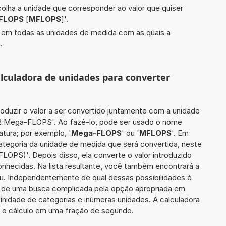
scolha a unidade que corresponder ao valor que quiser
FLOPS
[
MFLOPS
]'.
do em todas as unidades de medida com as quais a
.
calculadora de unidades para converter
roduzir o valor a ser convertido juntamente com a unidade
822 Mega-FLOPS'. Ao fazê-lo, pode ser usado o nome
tura; por exemplo, '
Mega-FLOPS
' ou '
MFLOPS
'. Em
categoria da unidade de medida que será convertida, neste
OPS)'. Depois disso, ela converte o valor introduzido
nhecidas. Na lista resultante, você também encontrará a
ou. Independentemente de qual dessas possibilidades é
io de uma busca complicada pela opção apropriada em
inidade de categorias e inúmeras unidades. A calculadora
a o cálculo em uma fração de segundo.