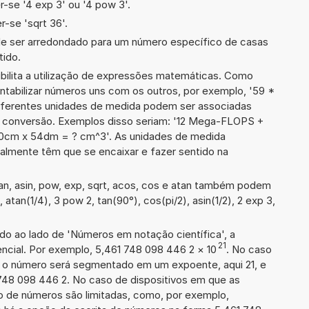
-se '4 exp 3' ou '4 pow 3'.
-se 'sqrt 36'.
de ser arredondado para um número específico de casas
tido.
ibilita a utilização de expressões matemáticas. Como
ontabilizar números uns com os outros, por exemplo, '59 *
erentes unidades de medida podem ser associadas
a conversão. Exemplos disso seriam: '12 Mega-FLOPS +
cm x 54dm = ? cm^3'. As unidades de medida
lmente têm que se encaixar e fazer sentido na
an, asin, pow, exp, sqrt, acos, cos e atan também podem
, atan(1/4), 3 pow 2, tan(90°), cos(pi/2), asin(1/2), 2 exp 3,
ado ao lado de 'Números em notação científica', a
21
ncial. Por exemplo, 5,461 748 098 446 2
×
10
. No caso
 o número será segmentado em um expoente, aqui 21, e
 748 098 446 2. No caso de dispositivos em que as
o de números são limitadas, como, por exemplo,