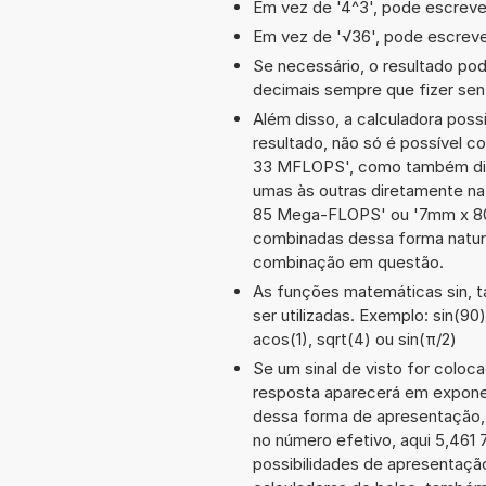
Em vez de '4^3', pode escrever
Em vez de '√36', pode escrever
Se necessário, o resultado po
decimais sempre que fizer sen
Além disso, a calculadora poss
resultado, não só é possível c
33 MFLOPS', como também dif
umas às outras diretamente n
85 Mega-FLOPS' ou '7mm x 80
combinadas dessa forma natura
combinação em questão.
As funções matemáticas sin, t
ser utilizadas. Exemplo: sin(90)
acos(1), sqrt(4) ou sin(π/2)
Se um sinal de visto for coloc
resposta aparecerá em expone
dessa forma de apresentação,
no número efetivo, aqui 5,461
possibilidades de apresentaçã