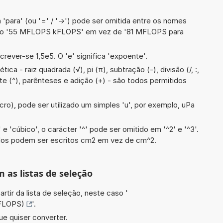
 'para' (ou '=' / '->') pode ser omitida entre os nomes
plo '55 MFLOPS kFLOPS' em vez de '81 MFLOPS para
crever-se 1,5e5. O 'e' significa 'expoente'.
ca - raiz quadrada (√), pi (π), subtração (-), divisão (/, :,
nte (^), parênteses e adição (+) - são todos permitidos
cro), pode ser utilizado um simples 'u', por exemplo, uPa
e 'cúbico', o carácter '^' pode ser omitido em '^2' e '^3'.
dos podem ser escritos cm2 em vez de cm^2.
m as listas de seleção
artir da lista de seleção, neste caso '
FLOPS)
'.
ue quiser converter.