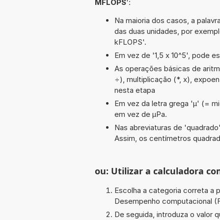
MFLOPS
':
Na maioria dos casos, a palavra
das duas unidades, por exem
kFLOPS'.
Em vez de '1,5 x 10^5', pode es
As operações básicas de aritméti
÷), multiplicação (*, x), expoe
nesta etapa
Em vez da letra grega 'µ' (= mi
em vez de µPa.
Nas abreviaturas de 'quadrado' 
Assim, os centímetros quadra
ou: Utilizar a calculadora co
Escolha a categoria correta a p
Desempenho computacional (
De seguida, introduza o valor q