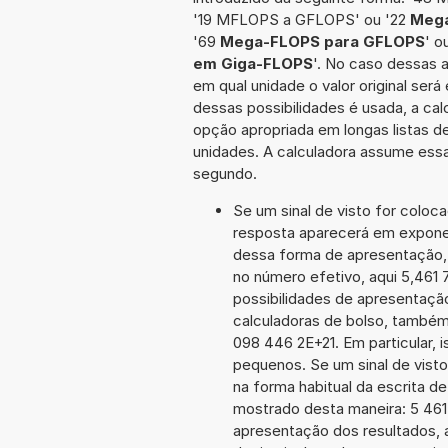
'19 MFLOPS a GFLOPS' ou '22
Mega
'69
Mega-FLOPS para GFLOPS
' o
em Giga-FLOPS
'. No caso dessas 
em qual unidade o valor original se
dessas possibilidades é usada, a ca
opção apropriada em longas listas d
unidades. A calculadora assume essa
segundo.
Se um sinal de visto for coloc
resposta aparecerá em expone
dessa forma de apresentação,
no número efetivo, aqui 5,461
possibilidades de apresentaçã
calculadoras de bolso, também
098 446 2E+21. Em particular, i
pequenos. Se um sinal de visto
na forma habitual da escrita d
mostrado desta maneira: 5 46
apresentação dos resultados, 