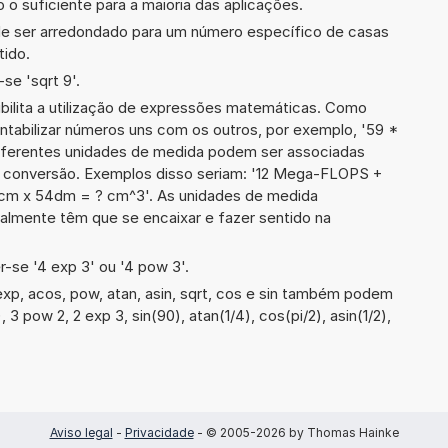
 o suficiente para a maioria das aplicações.
de ser arredondado para um número específico de casas
tido.
se 'sqrt 9'.
ibilita a utilização de expressões matemáticas. Como
ontabilizar números uns com os outros, por exemplo, '59 *
erentes unidades de medida podem ser associadas
a conversão. Exemplos disso seriam: '12 Mega-FLOPS +
cm x 54dm = ? cm^3'. As unidades de medida
lmente têm que se encaixar e fazer sentido na
-se '4 exp 3' ou '4 pow 3'.
xp, acos, pow, atan, asin, sqrt, cos e sin também podem
, 3 pow 2, 2 exp 3, sin(90), atan(1/4), cos(pi/2), asin(1/2),
Aviso legal
-
Privacidade
- © 2005-2026 by Thomas Hainke