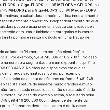
-FLOPS -> Giga-FLOPS
' ou '95
MFLOPS = GFLOPS
' ou
u '43
MFLOPS para Giga-FLOPS
' ou '90
Mega-FLOPS
alternativas, a calculadora também verifica imediatamente
rá especificamente convertido. Independentemente de qual
lculadora poupa o usuário de uma busca complicada pela
e seleção com uma infinidade de categorias e inúmeras
 tarefa por nós e realiza o cálculo em uma fração de
ado ao lado de 'Números em notação científica', a
21
ncial. Por exemplo, 5,461 748 098 446 2
×
10
. No caso
 o número será segmentado em um expoente, aqui 21, e
 748 098 446 2. No caso de dispositivos em que as
o de números são limitadas, como, por exemplo,
 há a opção da escrita de números na forma 5,461 748
sso facilita a leitura de números muito grandes e muito
 não for colocado nesse local, então o resultado é dado
e números. No caso do exemplo acima, o resultado seria
1 748 098 446 200 000 000. Independentemente da
a precisão máxima desta calculadora é de 14 casas