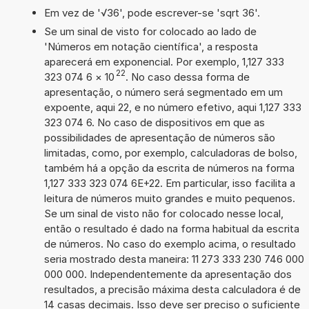
Em vez de '√36', pode escrever-se 'sqrt 36'.
Se um sinal de visto for colocado ao lado de
'Números em notação científica', a resposta
aparecerá em exponencial. Por exemplo, 1,127 333
22
323 074 6
×
10
. No caso dessa forma de
apresentação, o número será segmentado em um
expoente, aqui 22, e no número efetivo, aqui 1,127 333
323 074 6. No caso de dispositivos em que as
possibilidades de apresentação de números são
limitadas, como, por exemplo, calculadoras de bolso,
também há a opção da escrita de números na forma
1,127 333 323 074 6E+22. Em particular, isso facilita a
leitura de números muito grandes e muito pequenos.
Se um sinal de visto não for colocado nesse local,
então o resultado é dado na forma habitual da escrita
de números. No caso do exemplo acima, o resultado
seria mostrado desta maneira: 11 273 333 230 746 000
000 000. Independentemente da apresentação dos
resultados, a precisão máxima desta calculadora é de
14 casas decimais. Isso deve ser preciso o suficiente