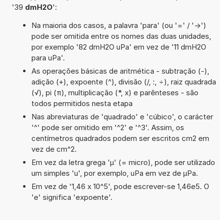
'39
dmH2O
':
Na maioria dos casos, a palavra 'para' (ou '=' / '->')
pode ser omitida entre os nomes das duas unidades,
por exemplo '82 dmH2O uPa' em vez de '11 dmH2O
para uPa'.
As operações básicas de aritmética - subtração (-),
adição (+), expoente (^), divisão (/, :, ÷), raiz quadrada
(√), pi (π), multiplicação (*, x) e parênteses - são
todos permitidos nesta etapa
Nas abreviaturas de 'quadrado' e 'cúbico', o carácter
'^' pode ser omitido em '^2' e '^3'. Assim, os
centímetros quadrados podem ser escritos cm2 em
vez de cm^2.
Em vez da letra grega 'µ' (= micro), pode ser utilizado
um simples 'u', por exemplo, uPa em vez de µPa.
Em vez de '1,46 x 10^5', pode escrever-se 1,46e5. O
'e' significa 'expoente'.