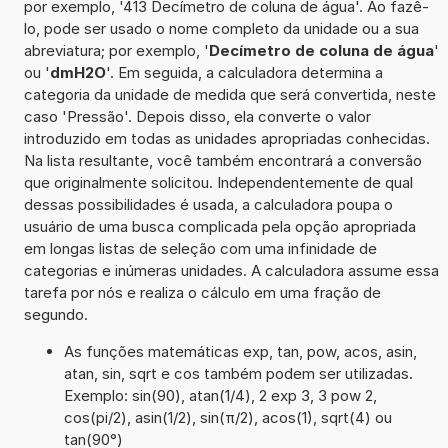
por exemplo, '413 Decímetro de coluna de água'. Ao fazê-
lo, pode ser usado o nome completo da unidade ou a sua
abreviatura; por exemplo, '
Decímetro de coluna de água
'
ou '
dmH2O
'. Em seguida, a calculadora determina a
categoria da unidade de medida que será convertida, neste
caso 'Pressão'. Depois disso, ela converte o valor
introduzido em todas as unidades apropriadas conhecidas.
Na lista resultante, você também encontrará a conversão
que originalmente solicitou. Independentemente de qual
dessas possibilidades é usada, a calculadora poupa o
usuário de uma busca complicada pela opção apropriada
em longas listas de seleção com uma infinidade de
categorias e inúmeras unidades. A calculadora assume essa
tarefa por nós e realiza o cálculo em uma fração de
segundo.
As funções matemáticas exp, tan, pow, acos, asin,
atan, sin, sqrt e cos também podem ser utilizadas.
Exemplo: sin(90), atan(1/4), 2 exp 3, 3 pow 2,
cos(pi/2), asin(1/2), sin(π/2), acos(1), sqrt(4) ou
tan(90°)