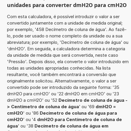
unidades para converter dmH2O para cmH2O
Com esta calculadora, é possível introduzir o valor a ser
convertido juntamente com a unidade de medida original;
por exemplo, '458 Decímetro de coluna de água'. Ao fazê-
lo, pode ser usado o nome completo da unidade ou a sua
abreviatura; por exemplo, 'Decímetro de coluna de água' ou
'dmH2O'. Em seguida, a calculadora determina a categoria
da unidade de medida que será convertida, neste caso
'Pressão'. Depois disso, ela converte o valor introduzido em
todas as unidades apropriadas conhecidas. Na lista
resultante, você também encontrará a conversão que
originalmente solicitou. Alternativamente, o valor a ser
convertido pode ser introduzido da seguinte forma: '35
dmH2O para cmH2O' ou '22 dmH2O em cmH2O' ou '23
dmH2O a cmH2O' ou '52
Decímetro de coluna de água -
> Centímetro de coluna de água
' ou '69
dmH2O =
cmH2O
' ou '86
Decímetro de coluna de água para
cmH2O
' ou '4
dmH2O para Centímetro de coluna de
água
' ou '38
Decímetro de coluna de água em