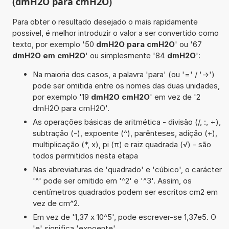
(dmH2O para cmH2O)
Para obter o resultado desejado o mais rapidamente
possível, é melhor introduzir o valor a ser convertido como
texto, por exemplo '50
dmH2O para cmH2O
' ou '67
dmH2O em cmH2O
' ou simplesmente '84
dmH2O
':
Na maioria dos casos, a palavra 'para' (ou '=' / '->')
pode ser omitida entre os nomes das duas unidades,
por exemplo '19
dmH2O cmH2O
' em vez de '2
dmH2O para cmH2O'.
As operações básicas de aritmética - divisão (/, :, ÷),
subtração (-), expoente (^), parênteses, adição (+),
multiplicação (*, x), pi (π) e raiz quadrada (√) - são
todos permitidos nesta etapa
Nas abreviaturas de 'quadrado' e 'cúbico', o carácter
'^' pode ser omitido em '^2' e '^3'. Assim, os
centímetros quadrados podem ser escritos cm2 em
vez de cm^2.
Em vez de '1,37 x 10^5', pode escrever-se 1,37e5. O
'e' significa 'expoente'.