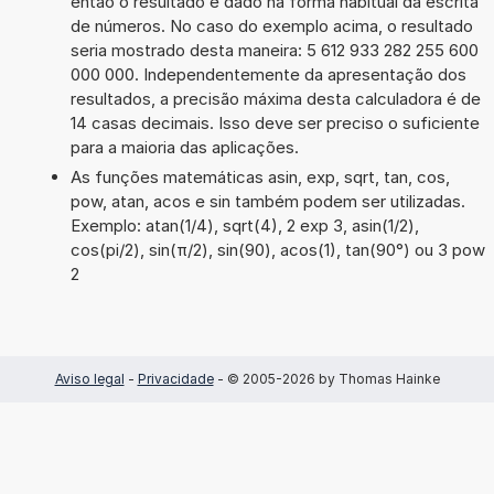
então o resultado é dado na forma habitual da escrita
de números. No caso do exemplo acima, o resultado
seria mostrado desta maneira: 5 612 933 282 255 600
000 000. Independentemente da apresentação dos
resultados, a precisão máxima desta calculadora é de
14 casas decimais. Isso deve ser preciso o suficiente
para a maioria das aplicações.
As funções matemáticas asin, exp, sqrt, tan, cos,
pow, atan, acos e sin também podem ser utilizadas.
Exemplo: atan(1/4), sqrt(4), 2 exp 3, asin(1/2),
cos(pi/2), sin(π/2), sin(90), acos(1), tan(90°) ou 3 pow
2
Aviso legal
-
Privacidade
- © 2005-2026 by Thomas Hainke