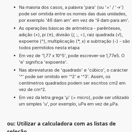
Na maioria dos casos, a palavra 'para' (ou '=' / '->')
pode ser omitida entre os nomes das duas unidades,
por exemplo '46 dam am' em vez de '9 dam para am'.
As operações básicas de aritmética - parênteses,
adição (+), pi (π), divisão (/, :, ÷), raiz quadrada (√),
expoente (^), multiplicação (*, x) e subtração (-) - são
todos permitidos nesta etapa
Em vez de '1,77 x 10^5', pode escrever-se 1,77e5. O
'e' significa 'expoente'.
Nas abreviaturas de 'quadrado' e 'cúbico', o carácter
'^' pode ser omitido em '^2' e '^3'. Assim, os
centímetros quadrados podem ser escritos cm2 em
vez de cm^2.
Em vez da letra grega 'µ' (= micro), pode ser utilizado
um simples 'u', por exemplo, uPa em vez de µPa.
ou: Utilizar a calculadora com as listas de
seleção