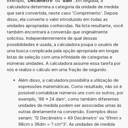
exemplo, '
Decâmetro
' ou '
dam
'. Em seguida, a
calculadora determina a categoria da unidade de medida
que será convertida, neste caso 'Comprimento'. Depois
disso, ela converte o valor introduzido em todas as
unidades apropriadas conhecidas. Na lista resultante, você
também encontrará a conversão que originalmente
solicitou. Independentemente de qual dessas
possibilidades é usada, a calculadora poupa o usuário de
uma busca complicada pela opção apropriada em longas
listas de seleção com uma infinidade de categorias e
inúmeras unidades. A calculadora assume essa tarefa por
nós e realiza o cálculo em uma fração de segundo.
Além disso, a calculadora possibilita a utilização de
expressões matemáticas. Como resultado, não só é
possível contabilizar números uns com os outros, por
exemplo, '86 * 24 dam', como também diferentes
unidades de medida podem ser associadas umas às
outras diretamente na conversão. Exemplos disso
seriam: '12 Decâmetro + 49 Decâmetro' ou '61mm x
98cm x 36dm = ? cm^3'. As unidades de medida