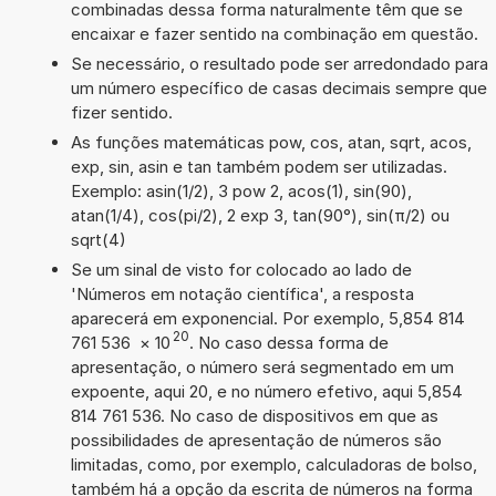
combinadas dessa forma naturalmente têm que se
encaixar e fazer sentido na combinação em questão.
Se necessário, o resultado pode ser arredondado para
um número específico de casas decimais sempre que
fizer sentido.
As funções matemáticas pow, cos, atan, sqrt, acos,
exp, sin, asin e tan também podem ser utilizadas.
Exemplo: asin(1/2), 3 pow 2, acos(1), sin(90),
atan(1/4), cos(pi/2), 2 exp 3, tan(90°), sin(π/2) ou
sqrt(4)
Se um sinal de visto for colocado ao lado de
'Números em notação científica', a resposta
aparecerá em exponencial. Por exemplo, 5,854 814
20
761 536
×
10
. No caso dessa forma de
apresentação, o número será segmentado em um
expoente, aqui 20, e no número efetivo, aqui 5,854
814 761 536. No caso de dispositivos em que as
possibilidades de apresentação de números são
limitadas, como, por exemplo, calculadoras de bolso,
também há a opção da escrita de números na forma