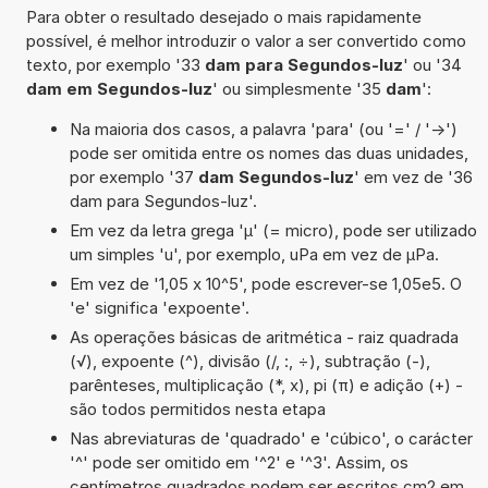
Para obter o resultado desejado o mais rapidamente
possível, é melhor introduzir o valor a ser convertido como
texto, por exemplo '33
dam para Segundos-luz
' ou '34
dam em Segundos-luz
' ou simplesmente '35
dam
':
Na maioria dos casos, a palavra 'para' (ou '=' / '->')
pode ser omitida entre os nomes das duas unidades,
por exemplo '37
dam Segundos-luz
' em vez de '36
dam para Segundos-luz'.
Em vez da letra grega 'µ' (= micro), pode ser utilizado
um simples 'u', por exemplo, uPa em vez de µPa.
Em vez de '1,05 x 10^5', pode escrever-se 1,05e5. O
'e' significa 'expoente'.
As operações básicas de aritmética - raiz quadrada
(√), expoente (^), divisão (/, :, ÷), subtração (-),
parênteses, multiplicação (*, x), pi (π) e adição (+) -
são todos permitidos nesta etapa
Nas abreviaturas de 'quadrado' e 'cúbico', o carácter
'^' pode ser omitido em '^2' e '^3'. Assim, os
centímetros quadrados podem ser escritos cm2 em