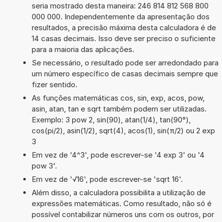
seria mostrado desta maneira: 246 814 812 568 800
000 000. Independentemente da apresentação dos
resultados, a precisão máxima desta calculadora é de
14 casas decimais. Isso deve ser preciso o suficiente
para a maioria das aplicações.
Se necessário, o resultado pode ser arredondado para
um número específico de casas decimais sempre que
fizer sentido.
As funções matemáticas cos, sin, exp, acos, pow,
asin, atan, tan e sqrt também podem ser utilizadas.
Exemplo: 3 pow 2, sin(90), atan(1/4), tan(90°),
cos(pi/2), asin(1/2), sqrt(4), acos(1), sin(π/2) ou 2 exp
3
Em vez de '4^3', pode escrever-se '4 exp 3' ou '4
pow 3'.
Em vez de '√16', pode escrever-se 'sqrt 16'.
Além disso, a calculadora possibilita a utilização de
expressões matemáticas. Como resultado, não só é
possível contabilizar números uns com os outros, por