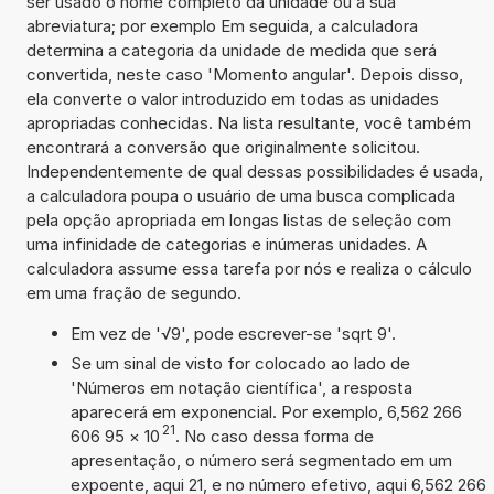
ser usado o nome completo da unidade ou a sua
abreviatura; por exemplo Em seguida, a calculadora
determina a categoria da unidade de medida que será
convertida, neste caso 'Momento angular'. Depois disso,
ela converte o valor introduzido em todas as unidades
apropriadas conhecidas. Na lista resultante, você também
encontrará a conversão que originalmente solicitou.
Independentemente de qual dessas possibilidades é usada,
a calculadora poupa o usuário de uma busca complicada
pela opção apropriada em longas listas de seleção com
uma infinidade de categorias e inúmeras unidades. A
calculadora assume essa tarefa por nós e realiza o cálculo
em uma fração de segundo.
Em vez de '√9', pode escrever-se 'sqrt 9'.
Se um sinal de visto for colocado ao lado de
'Números em notação científica', a resposta
aparecerá em exponencial. Por exemplo, 6,562 266
21
606 95
×
10
. No caso dessa forma de
apresentação, o número será segmentado em um
expoente, aqui 21, e no número efetivo, aqui 6,562 266