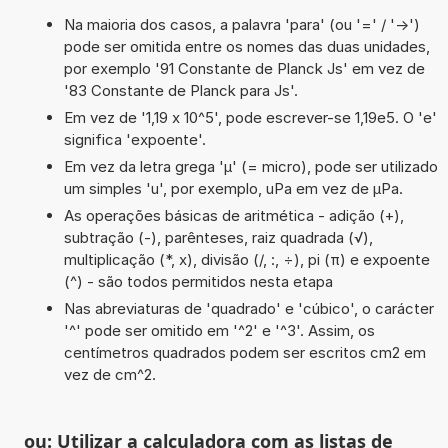
Na maioria dos casos, a palavra 'para' (ou '=' / '->')
pode ser omitida entre os nomes das duas unidades,
por exemplo '91 Constante de Planck Js' em vez de
'83 Constante de Planck para Js'.
Em vez de '1,19 x 10^5', pode escrever-se 1,19e5. O 'e'
significa 'expoente'.
Em vez da letra grega 'µ' (= micro), pode ser utilizado
um simples 'u', por exemplo, uPa em vez de µPa.
As operações básicas de aritmética - adição (+),
subtração (-), parênteses, raiz quadrada (√),
multiplicação (*, x), divisão (/, :, ÷), pi (π) e expoente
(^) - são todos permitidos nesta etapa
Nas abreviaturas de 'quadrado' e 'cúbico', o carácter
'^' pode ser omitido em '^2' e '^3'. Assim, os
centímetros quadrados podem ser escritos cm2 em
vez de cm^2.
ou: Utilizar a calculadora com as listas de