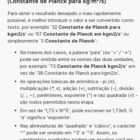
(Constante de Planck para kg·m²/s)
Para obter o resultado desejado o mais rapidamente
possível, é melhor introduzir o valor a ser convertido como
texto, por exemplo '32
Constante de Planck para
kgm2/s
' ou '67
Constante de Planck em kgm2/s
' ou
simplesmente '3
Constante de Planck
':
Na maioria dos casos, a palavra 'para' (ou '=' / '->')
pode ser omitida entre os nomes das duas unidades,
por exemplo '73
Constante de Planck kgm2/s
' em
vez de '38 Constante de Planck para kgm2/s'.
As operações básicas de aritmética - pi (π),
multiplicação (*, x), adição (+), subtração (-), divisão
(/, :, ÷), parênteses, expoente (^) e raiz quadrada (√) -
são todos permitidos nesta etapa
Em vez de '1,73 x 10^5', pode escrever-se 1,73e5. O
'e' significa 'expoente'.
Nas abreviaturas de 'quadrado' e 'cúbico', o carácter
'^' pode ser omitido em '^2' e '^3'. Assim, os
centímetros quadrados podem ser escritos cm2 em