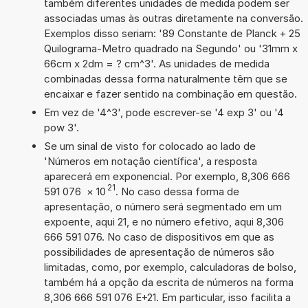
também diferentes unidades de medida podem ser
associadas umas às outras diretamente na conversão.
Exemplos disso seriam: '89 Constante de Planck + 25
Quilograma-Metro quadrado na Segundo' ou '31mm x
66cm x 2dm = ? cm^3'. As unidades de medida
combinadas dessa forma naturalmente têm que se
encaixar e fazer sentido na combinação em questão.
Em vez de '4^3', pode escrever-se '4 exp 3' ou '4
pow 3'.
Se um sinal de visto for colocado ao lado de
'Números em notação científica', a resposta
aparecerá em exponencial. Por exemplo, 8,306 666
21
591 076
×
10
. No caso dessa forma de
apresentação, o número será segmentado em um
expoente, aqui 21, e no número efetivo, aqui 8,306
666 591 076. No caso de dispositivos em que as
possibilidades de apresentação de números são
limitadas, como, por exemplo, calculadoras de bolso,
também há a opção da escrita de números na forma
8,306 666 591 076 E+21. Em particular, isso facilita a