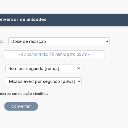
onversor de unidades
o:
:
:
meros em notação científica