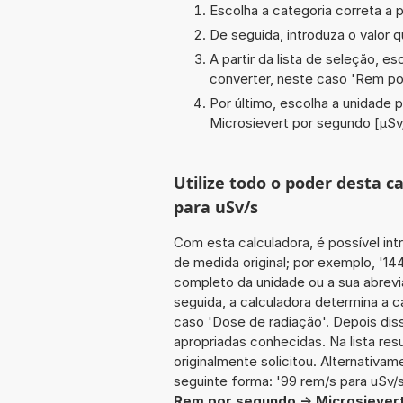
Escolha a categoria correta a p
De seguida, introduza o valor q
A partir da lista de seleção, e
converter, neste caso '
Rem po
Por último, escolha a unidade p
Microsievert por segundo [µSv
Utilize todo o poder desta 
para uSv/s
Com esta calculadora, é possível int
de medida original; por exemplo, '1
completo da unidade ou a sua abrevi
seguida, a calculadora determina a 
caso 'Dose de radiação'. Depois diss
apropriadas conhecidas. Na lista re
originalmente solicitou. Alternativam
seguinte forma: '99 rem/s para uSv/s
Rem por segundo -> Microsiever