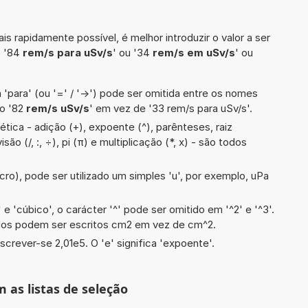
is rapidamente possível, é melhor introduzir o valor a ser
o '84
rem/s para uSv/s
' ou '34
rem/s em uSv/s
' ou
 'para' (ou '=' / '->') pode ser omitida entre os nomes
lo '82
rem/s uSv/s
' em vez de '33 rem/s para uSv/s'.
tica - adição (+), expoente (^), parênteses, raiz
são (/, :, ÷), pi (π) e multiplicação (*, x) - são todos
cro), pode ser utilizado um simples 'u', por exemplo, uPa
e 'cúbico', o carácter '^' pode ser omitido em '^2' e '^3'.
dos podem ser escritos cm2 em vez de cm^2.
screver-se 2,01e5. O 'e' significa 'expoente'.
m as listas de seleção