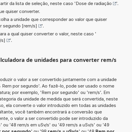
artir da lista de seleção, neste caso '
Dose de radiação
'.
ue quiser converter.
scolha a unidade que corresponder ao valor que quiser
r segundo [rem/s]
'.
ara a qual quiser converter o valor, neste caso '
/s]
'.
calculadora de unidades para converter rem/s
roduzir o valor a ser convertido juntamente com a unidade
44 Rem por segundo'. Ao fazê-lo, pode ser usado o nome
atura; por exemplo, 'Rem por segundo' ou 'rem/s'. Em
categoria da unidade de medida que será convertida, neste
o, ela converte o valor introduzido em todas as unidades
sultante, você também encontrará a conversão que
ente, o valor a ser convertido pode ser introduzido da
' ou '48 rem/s em uSv/s' ou '49 rem/s a uSv/s' ou '49
t por segundo
' ou '98
rem/s = uSv/s
' ou '48
Rem por