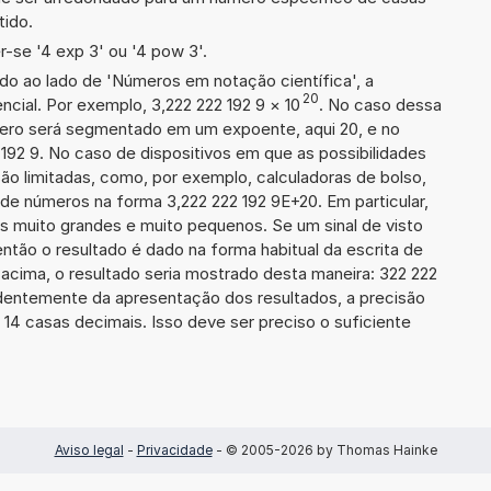
tido.
-se '4 exp 3' ou '4 pow 3'.
ado ao lado de 'Números em notação científica', a
20
cial. Por exemplo, 3,222 222 192 9
×
10
. No caso dessa
ero será segmentado em um expoente, aqui 20, e no
 192 9. No caso de dispositivos em que as possibilidades
o limitadas, como, por exemplo, calculadoras de bolso,
de números na forma 3,222 222 192 9E+20. Em particular,
ros muito grandes e muito pequenos. Se um sinal de visto
então o resultado é dado na forma habitual da escrita de
cima, o resultado seria mostrado desta maneira: 322 222
dentemente da apresentação dos resultados, a precisão
14 casas decimais. Isso deve ser preciso o suficiente
Aviso legal
-
Privacidade
- © 2005-2026 by Thomas Hainke