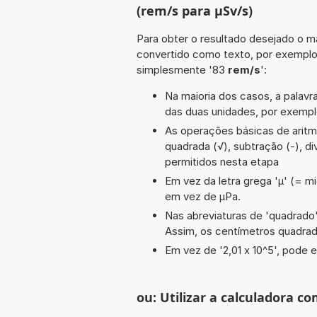
(rem/s para µSv/s)
Para obter o resultado desejado o ma
convertido como texto, por exempl
simplesmente '83
rem/s
':
Na maioria dos casos, a palavra
das duas unidades, por exemp
As operações básicas de aritmé
quadrada (√), subtração (-), divi
permitidos nesta etapa
Em vez da letra grega 'µ' (= mi
em vez de µPa.
Nas abreviaturas de 'quadrado' 
Assim, os centímetros quadra
Em vez de '2,01 x 10^5', pode e
ou: Utilizar a calculadora co