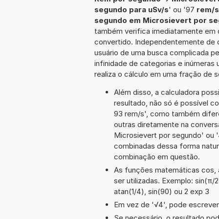
segundo para uSv/s
' ou '97
rem/s
segundo em Microsievert por s
também verifica imediatamente em qu
convertido. Independentemente de qu
usuário de uma busca complicada pe
infinidade de categorias e inúmeras
realiza o cálculo em uma fração de 
Além disso, a calculadora poss
resultado, não só é possível c
93 rem/s', como também difer
outras diretamente na convers
Microsievert por segundo' ou
combinadas dessa forma natura
combinação em questão.
As funções matemáticas cos, a
ser utilizadas. Exemplo: sin(π/2
atan(1/4), sin(90) ou 2 exp 3
Em vez de '√4', pode escrever-
Se necessário, o resultado po