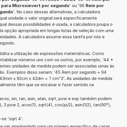
 para Microsievert por segundo
' ou '96
Rem por
egundo
'. No caso dessas alternativas, a calculadora
al unidade o valor original será especificamente
al dessas possibilidades é usada, a calculadora poupa o
la opção apropriada em longas listas de seleção com uma
 unidades. A calculadora assume essa tarefa por nós e
segundo.
ibilita a utilização de expressões matemáticas. Como
ontabilizar números uns com os outros, por exemplo, '44 *
entes unidades de medida podem ser associadas umas às
ão. Exemplos disso seriam: '45 Rem por segundo + 94
 '43mm x 92cm x 42dm = ? cm^3'. As unidades de medida
lmente têm que se encaixar e fazer sentido na
cos, sin, tan, asin, atan, sqrt, pow e exp também podem
), 3 pow 2, acos(1), sqrt(4), cos(pi/2), asin(1/2), tan(90°),
se 'sqrt 4'.
de ser arredondado para um número específico de casas