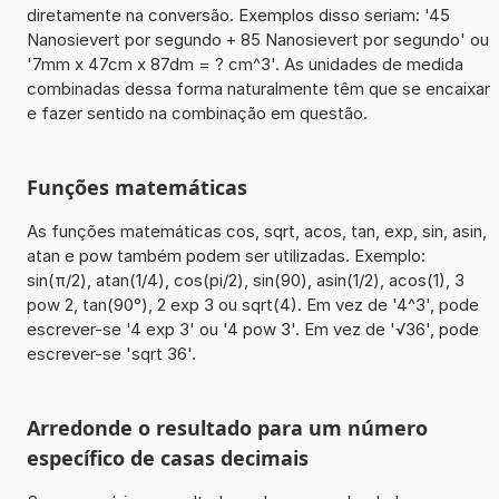
diretamente na conversão. Exemplos disso seriam: '45
Nanosievert por segundo + 85 Nanosievert por segundo' ou
'7mm x 47cm x 87dm = ? cm^3'. As unidades de medida
combinadas dessa forma naturalmente têm que se encaixar
e fazer sentido na combinação em questão.
Funções matemáticas
As funções matemáticas cos, sqrt, acos, tan, exp, sin, asin,
atan e pow também podem ser utilizadas. Exemplo:
sin(π/2), atan(1/4), cos(pi/2), sin(90), asin(1/2), acos(1), 3
pow 2, tan(90°), 2 exp 3 ou sqrt(4). Em vez de '4^3', pode
escrever-se '4 exp 3' ou '4 pow 3'. Em vez de '√36', pode
escrever-se 'sqrt 36'.
Arredonde o resultado para um número
específico de casas decimais