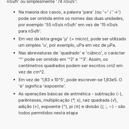
nSv/h' ou simplesmente '74 nSv/s':
Na maioria dos casos, a palavra 'para' (ou '=' / '->')
pode ser omitida entre os nomes das duas unidades,
por exemplo '55 nSv/s nSv/h' em vez de '15 nSv/s
para nSv/h'.
Em vez da letra grega 'µ' (= micro), pode ser utilizado
um simples 'u', por exemplo, uPa em vez de µPa.
Nas abreviaturas de 'quadrado' e 'cúbico', o carácter
'^' pode ser omitido em '^2' e '^3'. Assim, os
centímetros quadrados podem ser escritos cm2 em
vez de cm^2.
Em vez de '1,83 x 10^5', pode escrever-se 1,83e5. O
'e' significa 'expoente'.
As operações básicas de aritmética - subtração (-),
parênteses, multiplicação (*, x), raiz quadrada (√),
adição (+), expoente (^), pi (π) e divisão (/, :, ÷) - são
todos permitidos nesta etapa