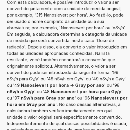
Com esta calculadora, é possível introduzir o valor a ser
convertido juntamente com a unidade de medida original;
por exemplo, '315 Nanosievert por hora'. Ao fazê-lo, pode
ser usado o nome completo da unidade ou a sua
abreviatura; por exemplo, 'Nanosievert por hora' ou 'nSv/h'.
Em seguida, a calculadora determina a categoria da unidade
de medida que será convertida, neste caso 'Dose de
radiação'. Depois disso, ela converte o valor introduzido em
todas as unidades apropriadas conhecidas. Na lista
resultante, você também encontrará a conversão que
originalmente solicitou. Alternativamente, o valor a ser
convertido pode ser introduzido da seguinte forma: '99
nSv/h para Gy/y' ou '48 nSv/h em Gy/y' ou '49 nSv/h a Gy/y'
ou '49
Nanosievert por hora -> Gray por ano
' ou '98
nSv/h = Gy/y
' ou '48
Nanosievert por hora para Gy/y
'
ou '97
nSv/h para Gray por ano
' ou '96
Nanosievert por
hora em Gray por ano
'. No caso dessas alternativas, a
calculadora também verifica imediatamente em qual
unidade o valor original será especificamente convertido.
Independentemente de qual dessas possibilidades é usada,
a calculadora poupa o usuário de uma busca complicada