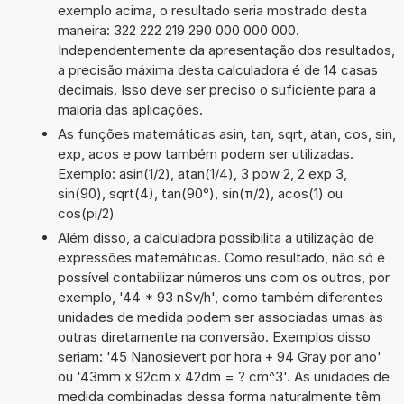
exemplo acima, o resultado seria mostrado desta
maneira: 322 222 219 290 000 000 000.
Independentemente da apresentação dos resultados,
a precisão máxima desta calculadora é de 14 casas
decimais. Isso deve ser preciso o suficiente para a
maioria das aplicações.
As funções matemáticas asin, tan, sqrt, atan, cos, sin,
exp, acos e pow também podem ser utilizadas.
Exemplo: asin(1/2), atan(1/4), 3 pow 2, 2 exp 3,
sin(90), sqrt(4), tan(90°), sin(π/2), acos(1) ou
cos(pi/2)
Além disso, a calculadora possibilita a utilização de
expressões matemáticas. Como resultado, não só é
possível contabilizar números uns com os outros, por
exemplo, '44 * 93 nSv/h', como também diferentes
unidades de medida podem ser associadas umas às
outras diretamente na conversão. Exemplos disso
seriam: '45 Nanosievert por hora + 94 Gray por ano'
ou '43mm x 92cm x 42dm = ? cm^3'. As unidades de
medida combinadas dessa forma naturalmente têm