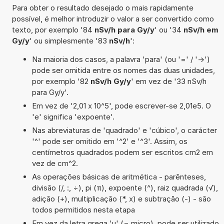
Para obter o resultado desejado o mais rapidamente
possível, é melhor introduzir o valor a ser convertido como
texto, por exemplo '84
nSv/h para Gy/y
' ou '34
nSv/h em
Gy/y
' ou simplesmente '83
nSv/h
':
Na maioria dos casos, a palavra 'para' (ou '=' / '->')
pode ser omitida entre os nomes das duas unidades,
por exemplo '82
nSv/h Gy/y
' em vez de '33 nSv/h
para Gy/y'.
Em vez de '2,01 x 10^5', pode escrever-se 2,01e5. O
'e' significa 'expoente'.
Nas abreviaturas de 'quadrado' e 'cúbico', o carácter
'^' pode ser omitido em '^2' e '^3'. Assim, os
centímetros quadrados podem ser escritos cm2 em
vez de cm^2.
As operações básicas de aritmética - parênteses,
divisão (/, :, ÷), pi (π), expoente (^), raiz quadrada (√),
adição (+), multiplicação (*, x) e subtração (-) - são
todos permitidos nesta etapa
Em vez da letra grega 'µ' (= micro), pode ser utilizado