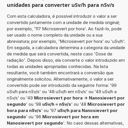
unidades para converter uSv/h para nSv/s
Com esta calculadora, é possível introduzir o valor a ser
convertido juntamente com a unidade de medida original;
por exemplo, '117 Microsievert por hora'. Ao fazê-lo, pode
ser usado o nome completo da unidade ou a sua
abreviatura; por exemplo, 'Microsievert por hora' ou 'uSv/h'.
Em seguida, a calculadora determina a categoria da unidade
de medida que será convertida, neste caso 'Dose de
radiação'. Depois disso, ela converte o valor introduzido em
todas as unidades apropriadas conhecidas. Na lista
resultante, você também encontrará a conversão que
originalmente solicitou. Alternativamente, o valor a ser
convertido pode ser introduzido da seguinte forma: '99
uSv/h para nSv/s' ou '48 uSv/h em nSv/s' ou '49 uSv/h a
nSv/s' ou '49
Microsievert por hora -> Nanosievert por
segundo
' ou '98
uSv/h = nSv/s
' ou '48
Microsievert por
hora para nSv/s
' ou '97
uSv/h para Nanosievert por
segundo
' ou '96
Microsievert por hora em
Nanosievert por segundo
'. No caso dessas alternativas,