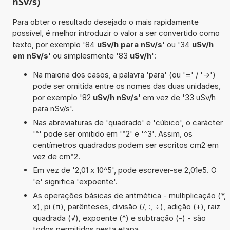
nSv/s)
Para obter o resultado desejado o mais rapidamente
possível, é melhor introduzir o valor a ser convertido como
texto, por exemplo '84
uSv/h para nSv/s
' ou '34
uSv/h
em nSv/s
' ou simplesmente '83
uSv/h
':
Na maioria dos casos, a palavra 'para' (ou '=' / '->')
pode ser omitida entre os nomes das duas unidades,
por exemplo '82
uSv/h nSv/s
' em vez de '33 uSv/h
para nSv/s'.
Nas abreviaturas de 'quadrado' e 'cúbico', o carácter
'^' pode ser omitido em '^2' e '^3'. Assim, os
centímetros quadrados podem ser escritos cm2 em
vez de cm^2.
Em vez de '2,01 x 10^5', pode escrever-se 2,01e5. O
'e' significa 'expoente'.
As operações básicas de aritmética - multiplicação (*,
x), pi (π), parênteses, divisão (/, :, ÷), adição (+), raiz
quadrada (√), expoente (^) e subtração (-) - são
todos permitidos nesta etapa