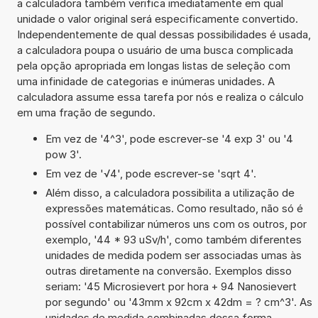
a calculadora também verifica imediatamente em qual
unidade o valor original será especificamente convertido.
Independentemente de qual dessas possibilidades é usada,
a calculadora poupa o usuário de uma busca complicada
pela opção apropriada em longas listas de seleção com
uma infinidade de categorias e inúmeras unidades. A
calculadora assume essa tarefa por nós e realiza o cálculo
em uma fração de segundo.
Em vez de '4^3', pode escrever-se '4 exp 3' ou '4
pow 3'.
Em vez de '√4', pode escrever-se 'sqrt 4'.
Além disso, a calculadora possibilita a utilização de
expressões matemáticas. Como resultado, não só é
possível contabilizar números uns com os outros, por
exemplo, '44 * 93 uSv/h', como também diferentes
unidades de medida podem ser associadas umas às
outras diretamente na conversão. Exemplos disso
seriam: '45 Microsievert por hora + 94 Nanosievert
por segundo' ou '43mm x 92cm x 42dm = ? cm^3'. As
unidades de medida combinadas dessa forma