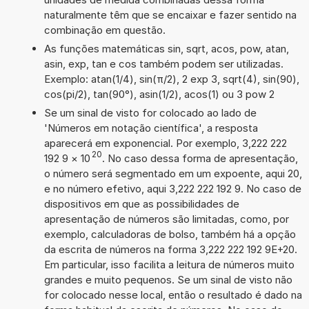
naturalmente têm que se encaixar e fazer sentido na
combinação em questão.
As funções matemáticas sin, sqrt, acos, pow, atan,
asin, exp, tan e cos também podem ser utilizadas.
Exemplo: atan(1/4), sin(π/2), 2 exp 3, sqrt(4), sin(90),
cos(pi/2), tan(90°), asin(1/2), acos(1) ou 3 pow 2
Se um sinal de visto for colocado ao lado de
'Números em notação científica', a resposta
aparecerá em exponencial. Por exemplo, 3,222 222
20
192 9
×
10
. No caso dessa forma de apresentação,
o número será segmentado em um expoente, aqui 20,
e no número efetivo, aqui 3,222 222 192 9. No caso de
dispositivos em que as possibilidades de
apresentação de números são limitadas, como, por
exemplo, calculadoras de bolso, também há a opção
da escrita de números na forma 3,222 222 192 9E+20.
Em particular, isso facilita a leitura de números muito
grandes e muito pequenos. Se um sinal de visto não
for colocado nesse local, então o resultado é dado na