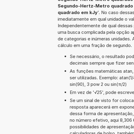
Segundo-Hertz-Metro quadrado 
quadrado em kJy
'. No caso dessas
imediatamente em qual unidade o val
Independentemente de qual dessas po
uma busca complicada pela opção ap
de categorias e inúmeras unidades. A
cálculo em uma fração de segundo.
Se necessário, o resultado po
decimais sempre que fizer sen
As funções matemáticas atan, 
ser utilizadas. Exemplo: atan(1/4
sin(90), 3 pow 2 ou sin(π/2)
Em vez de '√25', pode escrever
Se um sinal de visto for coloc
resposta aparecerá em expone
dessa forma de apresentação,
no número efetivo, aqui 8,306
possibilidades de apresentaçã
calculadoras de bolso, também