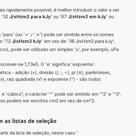
is rapidamente possível, é melhor introduzir o valor a ser
o '32
J/sHzm2 para kJy
' ou '67
J/sHzm2 em kJy
' ou
 'para' (ou '=' / '->') pode ser omitida entre os nomes
lo '73
J/sHzm2 kJy
' em vez de '38 J/sHzm2 para kJy'.
cro), pode ser utilizado um simples 'u', por exemplo, uPa
screver-se 1,73e5. O 'e' significa 'expoente'.
ca - adição (+), divisão (/, :, ÷), pi (π), parênteses,
, x), raiz quadrada (√) e expoente (^) - são todos
e 'cúbico', o carácter '^' pode ser omitido em '^2' e '^3'.
dos podem ser escritos cm2 em vez de cm^2.
m as listas de seleção
artir da lista de seleção, neste caso '