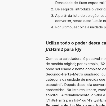
Densidade de fluxo espectral
De seguida, introduza o valor q
A partir da lista de seleção, e
converter, neste caso '
Joule n
Por último, escolha a unidade p
Utilize todo o poder desta 
J/sHzm2 para kJy
Com esta calculadora, é possível int
de medida original; por exemplo, '6
pode ser usado o nome completo da u
Segundo-Hertz-Metro quadrado' ou '
categoria da unidade de medida que 
espectral'. Depois disso, ela conver
conhecidas. Na lista resultante, vo
solicitou. Alternativamente, o valor 
'71 J/sHzm2 para kJy' ou '49 J/sHzm
Segundo-Hertz-Metro quadrado 