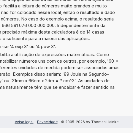
so facilita a leitura de números muito grandes e muito
 não for colocado nesse local, então o resultado é dado
e números. No caso do exemplo acima, o resultado seria
6 666 591 076 000 000 000. Independentemente da
a precisão máxima desta calculadora é de 14 casas
 o suficiente para a maioria das aplicações.
-se '4 exp 3' ou '4 pow 3'.
ibilita a utilização de expressões matemáticas. Como
ontabilizar números uns com os outros, por exemplo, '60 *
ferentes unidades de medida podem ser associadas umas
ersão. Exemplos disso seriam: '89 Joule na Segundo-
y' ou '31mm x 66cm x 2dm = ? cm^3'. As unidades de
a naturalmente têm que se encaixar e fazer sentido na
Aviso legal
-
Privacidade
- © 2005-2026 by Thomas Hainke