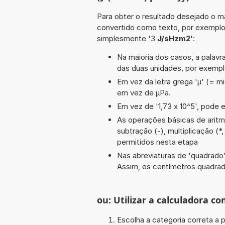
Para obter o resultado desejado o ma
convertido como texto, por exempl
simplesmente '3
J/sHzm2
':
Na maioria dos casos, a palavra
das duas unidades, por exemp
Em vez da letra grega 'µ' (= mi
em vez de µPa.
Em vez de '1,73 x 10^5', pode e
As operações básicas de aritméti
subtração (-), multiplicação (*
permitidos nesta etapa
Nas abreviaturas de 'quadrado' 
Assim, os centímetros quadra
ou: Utilizar a calculadora co
Escolha a categoria correta a p