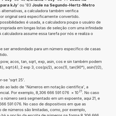
para kJy
' ou '83
Joule na Segundo-Hertz-Metro
 alternativas, a calculadora também verifica
or original será especificamente convertido.
ssibilidades é usada, a calculadora poupa o usuário de
ropriada em longas listas de seleção com uma infinidade
 calculadora assume essa tarefa por nós e realiza o
de ser arredondado para um número específico de casas
tido.
pow, acos, tan, sqrt, exp, asin, cos e sin também podem
), sqrt(4), 2 exp 3, cos(pi/2), acos(1), tan(90°), asin(1/2),
-se 'sqrt 25'.
ado ao lado de 'Números em notação científica', a
21
ncial. Por exemplo, 8,306 666 591 076
×
10
. No caso
 o número será segmentado em um expoente, aqui 21, e
 666 591 076. No caso de dispositivos em que as
o de números são limitadas, como, por exemplo,
 há a opção da escrita de números na forma 8,306 666