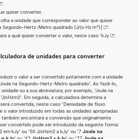
'.
ue quiser converter.
scolha a unidade que corresponder ao valor que quiser
a Segundo-Hertz-Metro quadrado [J/(s·Hz·m²)]
'.
ara a qual quiser converter o valor, neste caso '
kJy
'.
calculadora de unidades para converter
roduzir o valor a ser convertido juntamente com a unidade
2 Joule na Segundo-Hertz-Metro quadrado'. Ao fazê-lo,
nidade ou a sua abreviatura; por exemplo, 'Joule na
J/sHzm2'. Em seguida, a calculadora determina a
será convertida, neste caso 'Densidade de fluxo
te o valor introduzido em todas as unidades apropriadas
cê também encontrará a conversão que originalmente
a ser convertido pode ser introduzido da seguinte forma:
2 em kJy' ou '50 J/sHzm2 a kJy' ou '7
Joule na
-> kJy
' ou '42
J/sHzm2 = kJy
' ou '77
Joule na