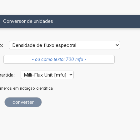
Conversor de unidades
o:
artida:
meros em notação científica