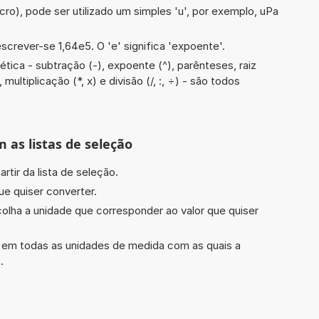
cro), pode ser utilizado um simples 'u', por exemplo, uPa
screver-se 1,64e5. O 'e' significa 'expoente'.
tica - subtração (-), expoente (^), parênteses, raiz
 multiplicação (*, x) e divisão (/, :, ÷) - são todos
m as listas de seleção
rtir da lista de seleção.
ue quiser converter.
scolha a unidade que corresponder ao valor que quiser
do em todas as unidades de medida com as quais a
.