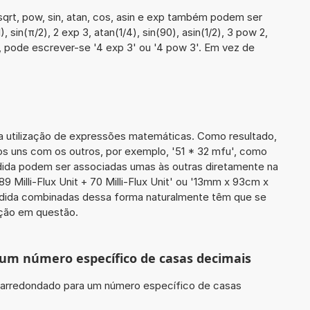
qrt, pow, sin, atan, cos, asin e exp também podem ser
, sin(π/2), 2 exp 3, atan(1/4), sin(90), asin(1/2), 3 pow 2,
, pode escrever-se '4 exp 3' ou '4 pow 3'. Em vez de
a a utilização de expressões matemáticas. Como resultado,
ros uns com os outros, por exemplo, '51 * 32 mfu', como
ida podem ser associadas umas às outras diretamente na
9 Milli-Flux Unit + 70 Milli-Flux Unit' ou '13mm x 93cm x
dida combinadas dessa forma naturalmente têm que se
ação em questão.
 um número específico de casas decimais
r arredondado para um número específico de casas