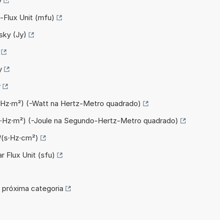
y
i-Flux Unit (mfu)
sky (Jy)
y
y
(Hz·m²) (-Watt na Hertz-Metro quadrado)
(s·Hz·m²) (-Joule na Segundo-Hertz-Metro quadrado)
/(s·Hz·cm²)
r Flux Unit (sfu)
próxima categoria