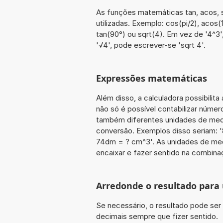
As funções matemáticas tan, acos, s
utilizadas. Exemplo: cos(pi/2), acos(1)
tan(90°) ou sqrt(4). Em vez de '4^3'
'√4', pode escrever-se 'sqrt 4'.
Expressões matemáticas
Além disso, a calculadora possibilit
não só é possível contabilizar núme
também diferentes unidades de med
conversão. Exemplos disso seriam: '8
74dm = ? cm^3'. As unidades de me
encaixar e fazer sentido na combin
Arredonde o resultado para
Se necessário, o resultado pode se
decimais sempre que fizer sentido.