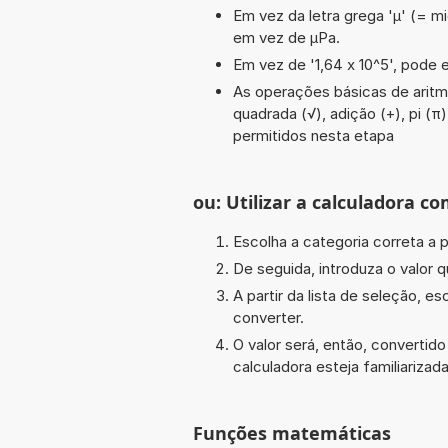
Em vez da letra grega 'µ' (= mi
em vez de µPa.
Em vez de '1,64 x 10^5', pode e
As operações básicas de aritmé
quadrada (√), adição (+), pi (π),
permitidos nesta etapa
ou: Utilizar a calculadora co
Escolha a categoria correta a pa
De seguida, introduza o valor q
A partir da lista de seleção, e
converter.
O valor será, então, converti
calculadora esteja familiarizada
Funções matemáticas