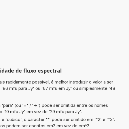
idade de fluxo espectral
is rapidamente possível, é melhor introduzir o valor a ser
 '86 mfu para Jy' ou '67 mfu em Jy' ou simplesmente '48
 'para' (ou '=' / '->') pode ser omitida entre os nomes
 '10 mfu Jy' em vez de '29 mfu para Jy'.
e 'cúbico', o carácter '^' pode ser omitido em '^2' e '^3'.
dos podem ser escritos cm2 em vez de cm^2.