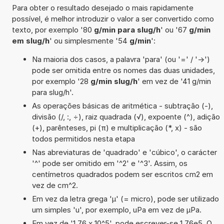
Para obter o resultado desejado o mais rapidamente
possível, é melhor introduzir o valor a ser convertido como
texto, por exemplo '80
g/min para slug/h
' ou '67
g/min
em slug/h
' ou simplesmente '54
g/min
':
Na maioria dos casos, a palavra 'para' (ou '=' / '->')
pode ser omitida entre os nomes das duas unidades,
por exemplo '28
g/min slug/h
' em vez de '41 g/min
para slug/h'.
As operações básicas de aritmética - subtração (-),
divisão (/, :, ÷), raiz quadrada (√), expoente (^), adição
(+), parênteses, pi (π) e multiplicação (*, x) - são
todos permitidos nesta etapa
Nas abreviaturas de 'quadrado' e 'cúbico', o carácter
'^' pode ser omitido em '^2' e '^3'. Assim, os
centímetros quadrados podem ser escritos cm2 em
vez de cm^2.
Em vez da letra grega 'µ' (= micro), pode ser utilizado
um simples 'u', por exemplo, uPa em vez de µPa.
Em vez de '1,76 x 10^5', pode escrever-se 1,76e5. O