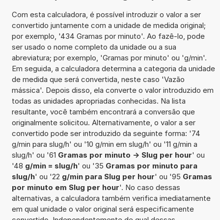
Com esta calculadora, é possível introduzir o valor a ser
convertido juntamente com a unidade de medida original;
por exemplo, '434 Gramas por minuto'. Ao fazê-lo, pode
ser usado o nome completo da unidade ou a sua
abreviatura; por exemplo, 'Gramas por minuto' ou 'g/min'.
Em seguida, a calculadora determina a categoria da unidade
de medida que será convertida, neste caso 'Vazão
mássica'. Depois disso, ela converte o valor introduzido em
todas as unidades apropriadas conhecidas. Na lista
resultante, você também encontrará a conversão que
originalmente solicitou. Alternativamente, o valor a ser
convertido pode ser introduzido da seguinte forma: '74
g/min para slug/h' ou '10 g/min em slug/h' ou '11 g/min a
slug/h' ou '61
Gramas por minuto -> Slug per hour
' ou
'48
g/min = slug/h
' ou '35
Gramas por minuto para
slug/h
' ou '22
g/min para Slug per hour
' ou '95
Gramas
por minuto em Slug per hour
'. No caso dessas
alternativas, a calculadora também verifica imediatamente
em qual unidade o valor original será especificamente
convertido. Independentemente de qual dessas