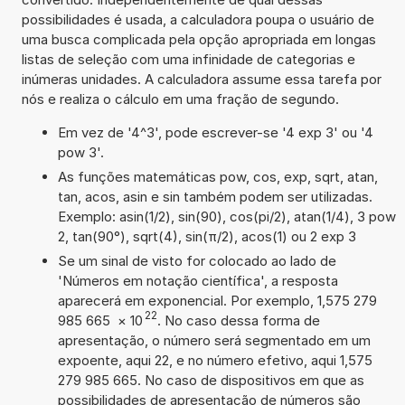
possibilidades é usada, a calculadora poupa o usuário de
uma busca complicada pela opção apropriada em longas
listas de seleção com uma infinidade de categorias e
inúmeras unidades. A calculadora assume essa tarefa por
nós e realiza o cálculo em uma fração de segundo.
Em vez de '4^3', pode escrever-se '4 exp 3' ou '4
pow 3'.
As funções matemáticas pow, cos, exp, sqrt, atan,
tan, acos, asin e sin também podem ser utilizadas.
Exemplo: asin(1/2), sin(90), cos(pi/2), atan(1/4), 3 pow
2, tan(90°), sqrt(4), sin(π/2), acos(1) ou 2 exp 3
Se um sinal de visto for colocado ao lado de
'Números em notação científica', a resposta
aparecerá em exponencial. Por exemplo, 1,575 279
22
985 665
×
10
. No caso dessa forma de
apresentação, o número será segmentado em um
expoente, aqui 22, e no número efetivo, aqui 1,575
279 985 665. No caso de dispositivos em que as
possibilidades de apresentação de números são