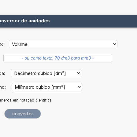
onversor de unidades
o:
da:
ino:
meros em notação científica