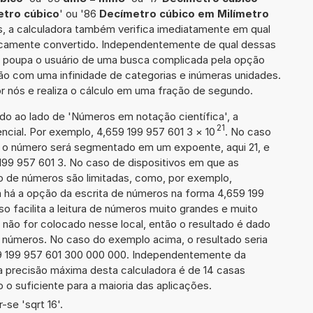
etro cúbico
' ou '86
Decímetro cúbico em Milímetro
as, a calculadora também verifica imediatamente em qual
ificamente convertido. Independentemente de qual dessas
ra poupa o usuário de uma busca complicada pela opção
ção com uma infinidade de categorias e inúmeras unidades.
r nós e realiza o cálculo em uma fração de segundo.
ado ao lado de 'Números em notação científica', a
21
cial. Por exemplo, 4,659 199 957 601 3
×
10
. No caso
 o número será segmentado em um expoente, aqui 21, e
199 957 601 3. No caso de dispositivos em que as
o de números são limitadas, como, por exemplo,
 há a opção da escrita de números na forma 4,659 199
sso facilita a leitura de números muito grandes e muito
 não for colocado nesse local, então o resultado é dado
e números. No caso do exemplo acima, o resultado seria
9 199 957 601 300 000 000. Independentemente da
a precisão máxima desta calculadora é de 14 casas
 o suficiente para a maioria das aplicações.
se 'sqrt 16'.