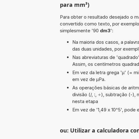
para mm³)
Para obter o resultado desejado o ma
convertido como texto, por exempl
simplesmente '90
dm3
':
Na maioria dos casos, a palavra
das duas unidades, por exemp
Nas abreviaturas de 'quadrado' 
Assim, os centímetros quadra
Em vez da letra grega 'µ' (= mi
em vez de µPa.
As operações básicas de aritmét
divisão (/, :, ÷), subtração (-)
nesta etapa
Em vez de '1,49 x 10^5', pode e
ou: Utilizar a calculadora co