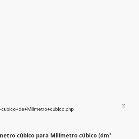
+cubico+de+Milimetro+cubico.php
metro cúbico para Milímetro cúbico (dm³