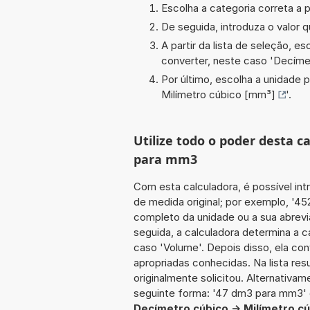
Escolha a categoria correta a p
De seguida, introduza o valor q
A partir da lista de seleção, e
converter, neste caso '
Decíme
Por último, escolha a unidade p
Milímetro cúbico [mm³]
'.
Utilize todo o poder desta 
para mm3
Com esta calculadora, é possível int
de medida original; por exemplo, '4
completo da unidade ou a sua abrevi
seguida, a calculadora determina a 
caso 'Volume'. Depois disso, ela con
apropriadas conhecidas. Na lista re
originalmente solicitou. Alternativam
seguinte forma: '47 dm3 para mm3'
Decímetro cúbico -> Milímetro c