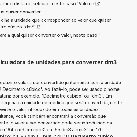
artir da lista de seleção, neste caso '
Volume
'.
ue quiser converter.
scolha a unidade que corresponder ao valor que quiser
tro cúbico [dm³]
'.
ara a qual quiser converter o valor, neste caso '
calculadora de unidades para converter dm3
roduzir o valor a ser convertido juntamente com a unidade
52 Decímetro cúbico'. Ao fazê-lo, pode ser usado o nome
atura; por exemplo, 'Decímetro cúbico' ou 'dm3'. Em
categoria da unidade de medida que será convertida, neste
verte o valor introduzido em todas as unidades
sultante, você também encontrará a conversão que
ente, o valor a ser convertido pode ser introduzido da
 ou '64 dm3 em mm3' ou '65 dm3 a mm3' ou '70
úbico
' ou '93
dm3 = mm3
' ou '17
Decímetro cúbico