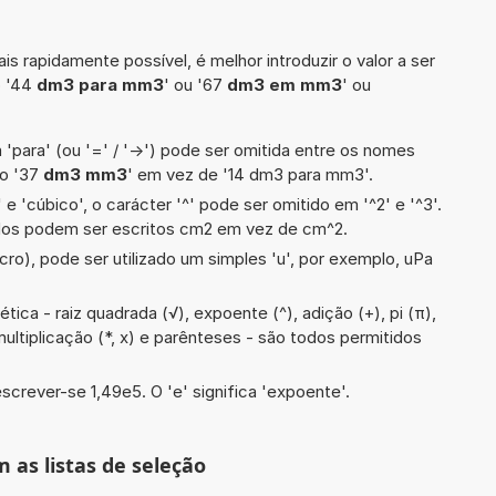
is rapidamente possível, é melhor introduzir o valor a ser
o '44
dm3 para mm3
' ou '67
dm3 em mm3
' ou
 'para' (ou '=' / '->') pode ser omitida entre os nomes
lo '37
dm3 mm3
' em vez de '14 dm3 para mm3'.
e 'cúbico', o carácter '^' pode ser omitido em '^2' e '^3'.
dos podem ser escritos cm2 em vez de cm^2.
cro), pode ser utilizado um simples 'u', por exemplo, uPa
ica - raiz quadrada (√), expoente (^), adição (+), pi (π),
, multiplicação (*, x) e parênteses - são todos permitidos
screver-se 1,49e5. O 'e' significa 'expoente'.
m as listas de seleção