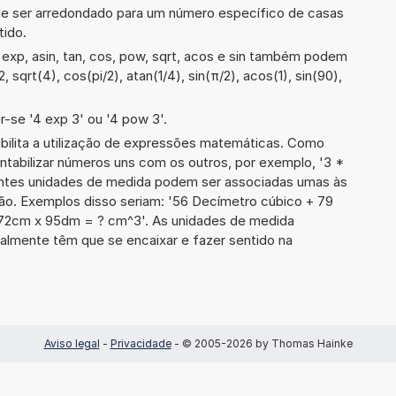
de ser arredondado para um número específico de casas
tido.
exp, asin, tan, cos, pow, sqrt, acos e sin também podem
, sqrt(4), cos(pi/2), atan(1/4), sin(π/2), acos(1), sin(90),
-se '4 exp 3' ou '4 pow 3'.
ibilita a utilização de expressões matemáticas. Como
ontabilizar números uns com os outros, por exemplo, '3 *
ntes unidades de medida podem ser associadas umas às
ão. Exemplos disso seriam: '56 Decímetro cúbico + 79
 72cm x 95dm = ? cm^3'. As unidades de medida
lmente têm que se encaixar e fazer sentido na
Aviso legal
-
Privacidade
- © 2005-2026 by Thomas Hainke