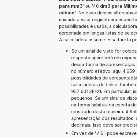
para mm3
' ou '40
dm3 para Milím
cúbico
'. No caso dessas alternativ
unidade o valor original será espec
possibilidades é usada, a calculado
apropriada em longas listas de sele
A calculadora assume essa tarefa po
Se um sinal de visto for coloc
resposta aparecerá em exponen
dessa forma de apresentação,
no número efetivo, aqui 4,659 
possibilidades de apresentaçã
calculadoras de bolso, também
957 601 3E+21. Em particular, i
pequenos. Se um sinal de visto
na forma habitual da escrita d
mostrado desta maneira: 4 65
apresentação dos resultados, 
decimais. Isso deve ser preciso
Em vez de '√16', pode escrever-