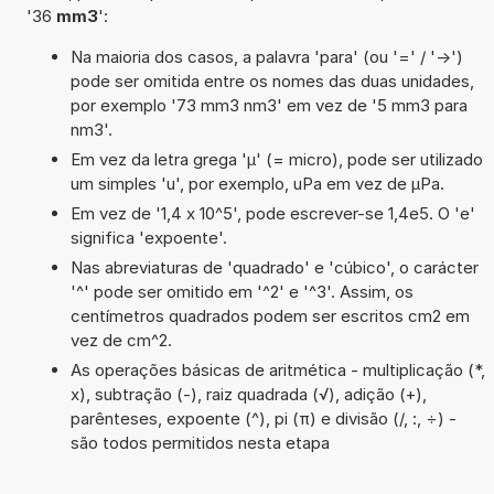
'36
mm3
':
Na maioria dos casos, a palavra 'para' (ou '=' / '->')
pode ser omitida entre os nomes das duas unidades,
por exemplo '73 mm3 nm3' em vez de '5 mm3 para
nm3'.
Em vez da letra grega 'µ' (= micro), pode ser utilizado
um simples 'u', por exemplo, uPa em vez de µPa.
Em vez de '1,4 x 10^5', pode escrever-se 1,4e5. O 'e'
significa 'expoente'.
Nas abreviaturas de 'quadrado' e 'cúbico', o carácter
'^' pode ser omitido em '^2' e '^3'. Assim, os
centímetros quadrados podem ser escritos cm2 em
vez de cm^2.
As operações básicas de aritmética - multiplicação (*,
x), subtração (-), raiz quadrada (√), adição (+),
parênteses, expoente (^), pi (π) e divisão (/, :, ÷) -
são todos permitidos nesta etapa