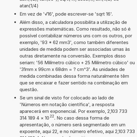
atan(1/4)
Em vez de '√16', pode escrever-se 'sqrt 16'.
Além disso, a calculadora possibilita a utilização de
expressões matemáticas. Como resultado, não só é
possível contabilizar números uns com os outros, por
exemplo, '93 * 62 mm3', como também diferentes
unidades de medida podem ser associadas umas às
outras diretamente na conversão. Exemplos disso
seriam: '56 Milímetro cúbico + 25 Milímetro cúbico' ou
'31mm x 99cm x 68dm = ? cm^3'. As unidades de
medida combinadas dessa forma naturalmente têm
que se encaixar e fazer sentido na combinação em
questão.
Se um sinal de visto for colocado ao lado de
'Números em notação científica', a resposta
aparecerá em exponencial. Por exemplo, 2,103 733
22
314 189 4
×
10
. No caso dessa forma de
apresentação, o número será segmentado em um
expoente, aqui 22, e no número efetivo, aqui 2,103 733