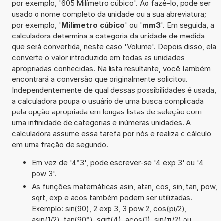
por exemplo, '605 Milímetro cúbico'. Ao fazê-lo, pode ser
usado o nome completo da unidade ou a sua abreviatura;
por exemplo, '
Milímetro cúbico
' ou '
mm3
'. Em seguida, a
calculadora determina a categoria da unidade de medida
que será convertida, neste caso 'Volume'. Depois disso, ela
converte o valor introduzido em todas as unidades
apropriadas conhecidas. Na lista resultante, você também
encontrará a conversão que originalmente solicitou.
Independentemente de qual dessas possibilidades é usada,
a calculadora poupa o usuário de uma busca complicada
pela opção apropriada em longas listas de seleção com
uma infinidade de categorias e inúmeras unidades. A
calculadora assume essa tarefa por nós e realiza o cálculo
em uma fração de segundo.
Em vez de '4^3', pode escrever-se '4 exp 3' ou '4
pow 3'.
As funções matemáticas asin, atan, cos, sin, tan, pow,
sqrt, exp e acos também podem ser utilizadas.
Exemplo: sin(90), 2 exp 3, 3 pow 2, cos(pi/2),
asin(1/2), tan(90°), sqrt(4), acos(1), sin(π/2) ou