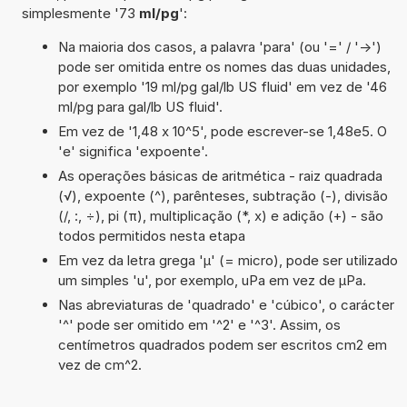
simplesmente '73
ml/pg
':
Na maioria dos casos, a palavra 'para' (ou '=' / '->')
pode ser omitida entre os nomes das duas unidades,
por exemplo '19 ml/pg gal/lb US fluid' em vez de '46
ml/pg para gal/lb US fluid'.
Em vez de '1,48 x 10^5', pode escrever-se 1,48e5. O
'e' significa 'expoente'.
As operações básicas de aritmética - raiz quadrada
(√), expoente (^), parênteses, subtração (-), divisão
(/, :, ÷), pi (π), multiplicação (*, x) e adição (+) - são
todos permitidos nesta etapa
Em vez da letra grega 'µ' (= micro), pode ser utilizado
um simples 'u', por exemplo, uPa em vez de µPa.
Nas abreviaturas de 'quadrado' e 'cúbico', o carácter
'^' pode ser omitido em '^2' e '^3'. Assim, os
centímetros quadrados podem ser escritos cm2 em
vez de cm^2.