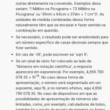
outras diretamente na conversão. Exemplos disso
seriam: '1 Mililitro na Picograma + 73 Mililitro na
Picograma' ou '91mm x 64cm x 37dm = ? cm^3'. As
unidades de medida combinadas dessa forma
naturalmente têm que se encaixar e fazer sentido na
combinação em questão.
Se necessário, o resultado pode ser arredondado para
um número específico de casas decimais sempre que
fizer sentido.
Em vez de '√9', pode escrever-se 'sqrt 9'.
Se um sinal de visto for colocado ao lado de
'Números em notação científica', a resposta
aparecerá em exponencial. Por exemplo, 4,956 790
19
078 35
×
10
. No caso dessa forma de
apresentação, o número será segmentado em um
expoente, aqui 19, e no número efetivo, aqui 4,956
790 078 35. No caso de dispositivos em que as
possibilidades de apresentação de números são
limitadas, como, por exemplo, calculadoras de bolso,
também há a opção da escrita de números na forma