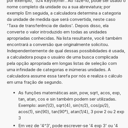
por exemplo, '524 kByte/min'. Ao fazê-lo, pode ser usado o
nome completo da unidade ou a sua abreviatura; por
exemplo Em seguida, a calculadora determina a categoria
da unidade de medida que será convertida, neste caso
'Taxa de transferência de dados'. Depois disso, ela
converte o valor introduzido em todas as unidades
apropriadas conhecidas. Na lista resultante, você também
encontrará a conversão que originalmente solicitou.
Independentemente de qual dessas possibilidades é usada,
a calculadora poupa o usuário de uma busca complicada
pela opção apropriada em longas listas de seleção com
uma infinidade de categorias e inúmeras unidades. A
calculadora assume essa tarefa por nós e realiza o cálculo
em uma fração de segundo.
As funções matemáticas asin, pow, sqrt, acos, exp,
tan, atan, cos e sin também podem ser utilizadas.
Exemplo: asin(1/2), sqrt(4), sin(π/2), cos(pi/2),
acos(1), sin(90), tan(90°), atan(1/4), 3 pow 2 ou 2 exp
3
Em vez de '4^3', pode escrever-se '4 exp 3' ou '4