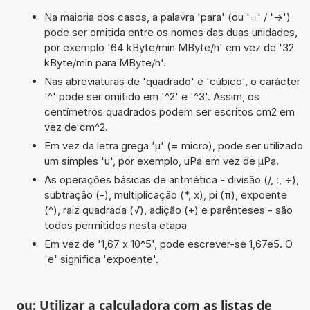
Na maioria dos casos, a palavra 'para' (ou '=' / '->')
pode ser omitida entre os nomes das duas unidades,
por exemplo '64 kByte/min MByte/h' em vez de '32
kByte/min para MByte/h'.
Nas abreviaturas de 'quadrado' e 'cúbico', o carácter
'^' pode ser omitido em '^2' e '^3'. Assim, os
centímetros quadrados podem ser escritos cm2 em
vez de cm^2.
Em vez da letra grega 'µ' (= micro), pode ser utilizado
um simples 'u', por exemplo, uPa em vez de µPa.
As operações básicas de aritmética - divisão (/, :, ÷),
subtração (-), multiplicação (*, x), pi (π), expoente
(^), raiz quadrada (√), adição (+) e parênteses - são
todos permitidos nesta etapa
Em vez de '1,67 x 10^5', pode escrever-se 1,67e5. O
'e' significa 'expoente'.
ou: Utilizar a calculadora com as listas de