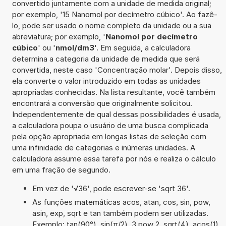
convertido juntamente com a unidade de medida original;
por exemplo, '15 Nanomol por decímetro cúbico'. Ao fazê-
lo, pode ser usado o nome completo da unidade ou a sua
abreviatura; por exemplo, '
Nanomol por decímetro
cúbico
' ou '
nmol/dm3
'. Em seguida, a calculadora
determina a categoria da unidade de medida que será
convertida, neste caso 'Concentração molar'. Depois disso,
ela converte o valor introduzido em todas as unidades
apropriadas conhecidas. Na lista resultante, você também
encontrará a conversão que originalmente solicitou.
Independentemente de qual dessas possibilidades é usada,
a calculadora poupa o usuário de uma busca complicada
pela opção apropriada em longas listas de seleção com
uma infinidade de categorias e inúmeras unidades. A
calculadora assume essa tarefa por nós e realiza o cálculo
em uma fração de segundo.
Em vez de '√36', pode escrever-se 'sqrt 36'.
As funções matemáticas acos, atan, cos, sin, pow,
asin, exp, sqrt e tan também podem ser utilizadas.
Exemplo: tan(90°), sin(π/2), 3 pow 2, sqrt(4), acos(1),