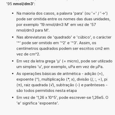
'95
nmol/dm3
':
Na maioria dos casos, a palavra 'para' (ou '=' / '->')
pode ser omitida entre os nomes das duas unidades,
por exemplo '19 nmol/dm3 M' em vez de '57
nmol/dm3 para M'.
Nas abreviaturas de 'quadrado' e 'cúbico', o carácter
'^' pode ser omitido em '^2' e '^3'. Assim, os
centímetros quadrados podem ser escritos cm2 em
vez de cm^2.
Em vez da letra grega 'µ' (= micro), pode ser utilizado
um simples 'u', por exemplo, uPa em vez de µPa.
As operações básicas de aritmética - adição (+),
expoente (^), multiplicação (*, x), divisão (/, :, ÷), pi
(π), raiz quadrada (√), subtração (-) e parênteses -
são todos permitidos nesta etapa
Em vez de '1,26 x 10^5', pode escrever-se 1,26e5. O
'e' significa 'expoente'.