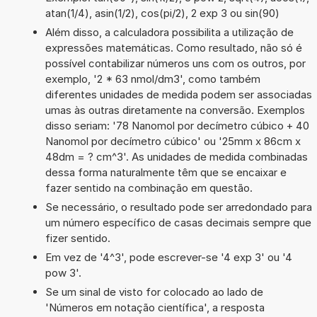
atan(1/4), asin(1/2), cos(pi/2), 2 exp 3 ou sin(90)
Além disso, a calculadora possibilita a utilização de
expressões matemáticas. Como resultado, não só é
possível contabilizar números uns com os outros, por
exemplo, '2 * 63 nmol/dm3', como também
diferentes unidades de medida podem ser associadas
umas às outras diretamente na conversão. Exemplos
disso seriam: '78 Nanomol por decímetro cúbico + 40
Nanomol por decímetro cúbico' ou '25mm x 86cm x
48dm = ? cm^3'. As unidades de medida combinadas
dessa forma naturalmente têm que se encaixar e
fazer sentido na combinação em questão.
Se necessário, o resultado pode ser arredondado para
um número específico de casas decimais sempre que
fizer sentido.
Em vez de '4^3', pode escrever-se '4 exp 3' ou '4
pow 3'.
Se um sinal de visto for colocado ao lado de
'Números em notação científica', a resposta