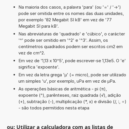
Na maioria dos casos, a palavra 'para' (ou '=' / '->')
pode ser omitida entre os nomes das duas unidades,
por exemplo '82 Megabit SI kB' em vez de '77
Megabit SI para kB'.
Nas abreviaturas de 'quadrado' e 'cúbico', o carácter
'^' pode ser omitido em '^2' e '^3'. Assim, os
centímetros quadrados podem ser escritos cm2 em
vez de cm^2.
Em vez de '1,13 x 10^5', pode escrever-se 1,13e5. O 'e'
significa 'expoente'.
Em vez da letra grega 'µ' (= micro), pode ser utilizado
um simples 'u', por exemplo, uPa em vez de µPa.
As operações básicas de aritmética - pi (π),
expoente (^), parênteses, raiz quadrada (√), adição
(+), subtração (-), multiplicação (*, x) e divisão (/, :, ÷)
- são todos permitidos nesta etapa
ou: Utilizar a calculadora com as listas de