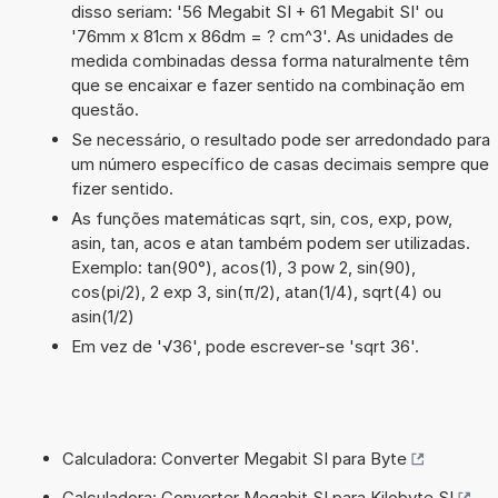
disso seriam: '56 Megabit SI + 61 Megabit SI' ou
'76mm x 81cm x 86dm = ? cm^3'. As unidades de
medida combinadas dessa forma naturalmente têm
que se encaixar e fazer sentido na combinação em
questão.
Se necessário, o resultado pode ser arredondado para
um número específico de casas decimais sempre que
fizer sentido.
As funções matemáticas sqrt, sin, cos, exp, pow,
asin, tan, acos e atan também podem ser utilizadas.
Exemplo: tan(90°), acos(1), 3 pow 2, sin(90),
cos(pi/2), 2 exp 3, sin(π/2), atan(1/4), sqrt(4) ou
asin(1/2)
Em vez de '√36', pode escrever-se 'sqrt 36'.
Calculadora: Converter Megabit SI para Byte
Calculadora: Converter Megabit SI para Kilobyte SI