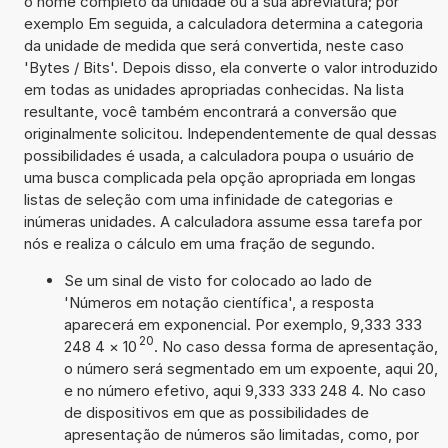
o nome completo da unidade ou a sua abreviatura; por
exemplo Em seguida, a calculadora determina a categoria
da unidade de medida que será convertida, neste caso
'Bytes / Bits'. Depois disso, ela converte o valor introduzido
em todas as unidades apropriadas conhecidas. Na lista
resultante, você também encontrará a conversão que
originalmente solicitou. Independentemente de qual dessas
possibilidades é usada, a calculadora poupa o usuário de
uma busca complicada pela opção apropriada em longas
listas de seleção com uma infinidade de categorias e
inúmeras unidades. A calculadora assume essa tarefa por
nós e realiza o cálculo em uma fração de segundo.
Se um sinal de visto for colocado ao lado de
'Números em notação científica', a resposta
aparecerá em exponencial. Por exemplo, 9,333 333
20
248 4
×
10
. No caso dessa forma de apresentação,
o número será segmentado em um expoente, aqui 20,
e no número efetivo, aqui 9,333 333 248 4. No caso
de dispositivos em que as possibilidades de
apresentação de números são limitadas, como, por