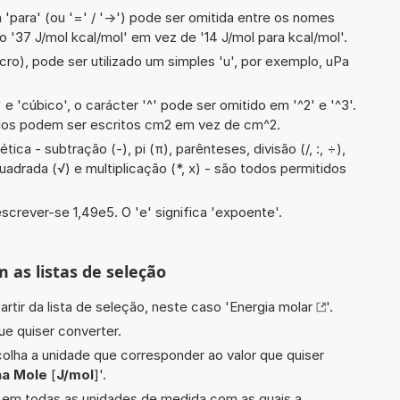
 'para' (ou '=' / '->') pode ser omitida entre os nomes
 '37 J/mol kcal/mol' em vez de '14 J/mol para kcal/mol'.
cro), pode ser utilizado um simples 'u', por exemplo, uPa
e 'cúbico', o carácter '^' pode ser omitido em '^2' e '^3'.
dos podem ser escritos cm2 em vez de cm^2.
ca - subtração (-), pi (π), parênteses, divisão (/, :, ÷),
quadrada (√) e multiplicação (*, x) - são todos permitidos
screver-se 1,49e5. O 'e' significa 'expoente'.
m as listas de seleção
artir da lista de seleção, neste caso '
Energia molar
'.
ue quiser converter.
scolha a unidade que corresponder ao valor que quiser
na Mole
[
J/mol
]'.
do em todas as unidades de medida com as quais a