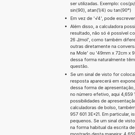
ser utilizadas. Exemplo: cos(pi/2
sin(90), atan(1/4) ou tan(90°)
Em vez de '√4', pode escrever-
Além disso, a calculadora poss
resultado, não só é possível c
26 J/mol', como também difer
outras diretamente na convers
na Mole' ou '49mm x 72cm x 9
dessa forma naturalmente têm
questão.
Se um sinal de visto for coloc
resposta aparecerá em exponen
dessa forma de apresentação,
no número efetivo, aqui 4,659 
possibilidades de apresentaçã
calculadoras de bolso, também
957 601 3E+21. Em particular, i
pequenos. Se um sinal de visto
na forma habitual da escrita d
mostrado desta maneira: 4 65