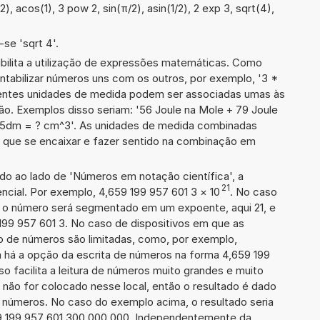
), acos(1), 3 pow 2, sin(π/2), asin(1/2), 2 exp 3, sqrt(4),
se 'sqrt 4'.
ibilita a utilização de expressões matemáticas. Como
ontabilizar números uns com os outros, por exemplo, '3 *
entes unidades de medida podem ser associadas umas às
ão. Exemplos disso seriam: '56 Joule na Mole + 79 Joule
5dm = ? cm^3'. As unidades de medida combinadas
 que se encaixar e fazer sentido na combinação em
ado ao lado de 'Números em notação científica', a
21
cial. Por exemplo, 4,659 199 957 601 3
×
10
. No caso
 o número será segmentado em um expoente, aqui 21, e
199 957 601 3. No caso de dispositivos em que as
o de números são limitadas, como, por exemplo,
 há a opção da escrita de números na forma 4,659 199
sso facilita a leitura de números muito grandes e muito
 não for colocado nesse local, então o resultado é dado
e números. No caso do exemplo acima, o resultado seria
9 199 957 601 300 000 000. Independentemente da