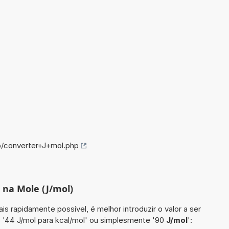
o/converter+J+mol.php
 na Mole (J/mol)
is rapidamente possível, é melhor introduzir o valor a ser
 '44 J/mol para kcal/mol' ou simplesmente '90
J/mol
':