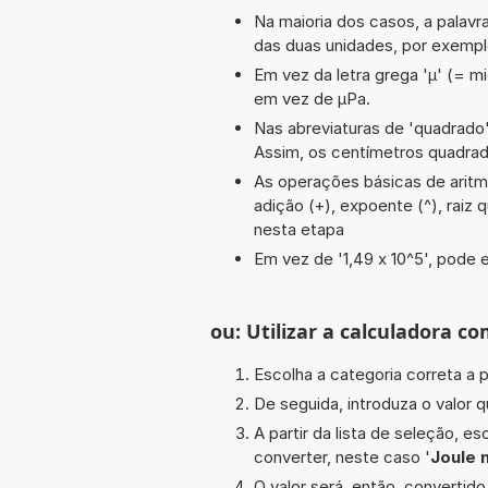
Na maioria dos casos, a palavra
das duas unidades, por exemplo
Em vez da letra grega 'µ' (= mi
em vez de µPa.
Nas abreviaturas de 'quadrado' 
Assim, os centímetros quadra
As operações básicas de aritméti
adição (+), expoente (^), raiz 
nesta etapa
Em vez de '1,49 x 10^5', pode e
ou: Utilizar a calculadora co
Escolha a categoria correta a p
De seguida, introduza o valor q
A partir da lista de seleção, e
converter, neste caso '
Joule 
O valor será, então, converti