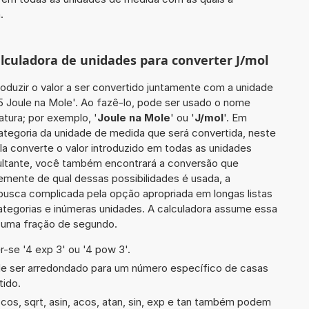
.
alculadora de unidades para converter J/mol
roduzir o valor a ser convertido juntamente com a unidade
05 Joule na Mole'. Ao fazê-lo, pode ser usado o nome
tura; por exemplo, '
Joule na Mole
' ou '
J/mol
'. Em
categoria da unidade de medida que será convertida, neste
ela converte o valor introduzido em todas as unidades
sultante, você também encontrará a conversão que
temente de qual dessas possibilidades é usada, a
busca complicada pela opção apropriada em longas listas
ategorias e inúmeras unidades. A calculadora assume essa
m uma fração de segundo.
-se '4 exp 3' ou '4 pow 3'.
de ser arredondado para um número específico de casas
tido.
os, sqrt, asin, acos, atan, sin, exp e tan também podem