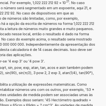
21
cial. Por exemplo, 1,022 222 212 92
×
10
. No caso
 o número será segmentado em um expoente, aqui 21, e
222 212 92. No caso de dispositivos em que as
o de números são limitadas, como, por exemplo,
 há a opção da escrita de números na forma 1,022 222 212
ilita a leitura de números muito grandes e muito pequenos.
olocado nesse local, então o resultado é dado na forma
s. No caso do exemplo acima, o resultado seria mostrado
 920 000 000 000. Independentemente da apresentação dos
desta calculadora é de 14 casas decimais. Isso deve ser
oria das aplicações.
-se '4 exp 3' ou '4 pow 3'.
qrt, sin, pow, exp, atan, tan, acos e asin também podem
2), sin(90), sin(π/2), 3 pow 2, 2 exp 3, atan(1/4), tan(90°),
ibilita a utilização de expressões matemáticas. Como
ontabilizar números uns com os outros, por exemplo, '53 *
ntes unidades de medida podem ser associadas umas às
ão. Exemplos disso seriam: '45 Hectómetro quadrado +
'61mm x 65cm x 69dm = ? cm^3'. As unidades de medida