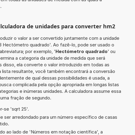
.
calculadora de unidades para converter hm2
roduzir o valor a ser convertido juntamente com a unidade
03 Hectómetro quadrado'. Ao fazê-lo, pode ser usado o
breviatura; por exemplo, '
Hectómetro quadrado
' ou
etermina a categoria da unidade de medida que será
s disso, ela converte o valor introduzido em todas as
 lista resultante, você também encontrará a conversão
ndentemente de qual dessas possibilidades é usada, a
busca complicada pela opção apropriada em longas listas
ategorias e inúmeras unidades. A calculadora assume essa
m uma fração de segundo.
-se 'sqrt 25'.
de ser arredondado para um número específico de casas
tido.
ado ao lado de 'Números em notação científica', a