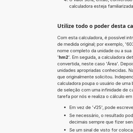
calculadora esteja familiarizada
Utilize todo o poder desta 
Com esta calculadora, é possível int
de medida original; por exemplo, '6
nome completo da unidade ou a sua a
'
hm2
'. Em seguida, a calculadora d
convertida, neste caso 'Área'. Depoi
unidades apropriadas conhecidas. Na
que originalmente solicitou. Indepe
calculadora poupa o usuário de uma 
de seleção com uma infinidade de c
tarefa por nós e realiza o cálculo e
Em vez de '√25', pode escrever
Se necessário, o resultado po
decimais sempre que fizer sen
Se um sinal de visto for coloc