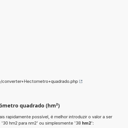
fo/converter+Hectometro+quadrado.php
tómetro quadrado (hm²)
is rapidamente possível, é melhor introduzir o valor a ser
o '30 hm2 para nm2' ou simplesmente '38
hm2
':