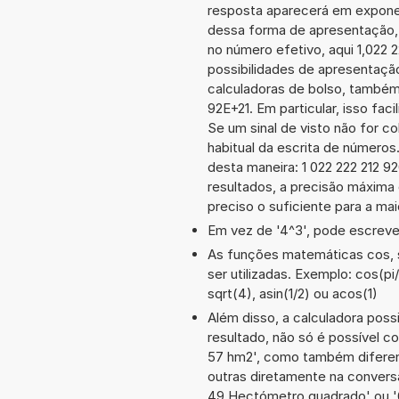
resposta aparecerá em exponen
dessa forma de apresentação,
no número efetivo, aqui 1,022 
possibilidades de apresentaçã
calculadoras de bolso, também
92E+21. Em particular, isso fac
Se um sinal de visto não for c
habitual da escrita de número
desta maneira: 1 022 222 212
resultados, a precisão máxima 
preciso o suficiente para a mai
Em vez de '4^3', pode escrever
As funções matemáticas cos, s
ser utilizadas. Exemplo: cos(pi/
sqrt(4), asin(1/2) ou acos(1)
Além disso, a calculadora poss
resultado, não só é possível c
57 hm2', como também difere
outras diretamente na convers
49 Hectómetro quadrado' ou 