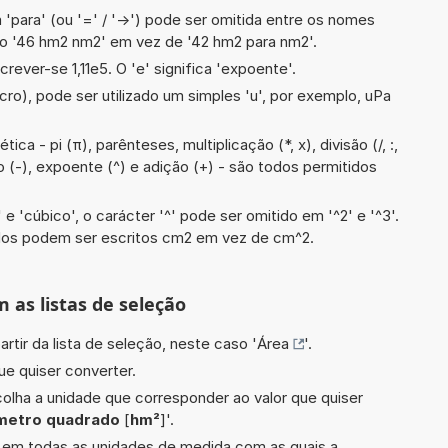
 'para' (ou '=' / '->') pode ser omitida entre os nomes
o '46 hm2 nm2' em vez de '42 hm2 para nm2'.
crever-se 1,11e5. O 'e' significa 'expoente'.
cro), pode ser utilizado um simples 'u', por exemplo, uPa
ca - pi (π), parênteses, multiplicação (*, x), divisão (/, :,
o (-), expoente (^) e adição (+) - são todos permitidos
e 'cúbico', o carácter '^' pode ser omitido em '^2' e '^3'.
dos podem ser escritos cm2 em vez de cm^2.
m as listas de seleção
artir da lista de seleção, neste caso '
Área
'.
ue quiser converter.
scolha a unidade que corresponder ao valor que quiser
metro quadrado
[
hm²
]'.
do em todas as unidades de medida com as quais a