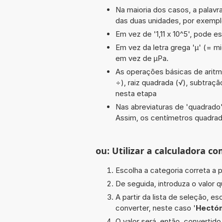
Na maioria dos casos, a palavra
das duas unidades, por exempl
Em vez de '1,11 x 10^5', pode es
Em vez da letra grega 'µ' (= mi
em vez de µPa.
As operações básicas de aritméti
÷), raiz quadrada (√), subtraçã
nesta etapa
Nas abreviaturas de 'quadrado' 
Assim, os centímetros quadra
ou: Utilizar a calculadora co
Escolha a categoria correta a p
De seguida, introduza o valor q
A partir da lista de seleção, e
converter, neste caso '
Hectó
O valor será, então, converti