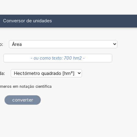
Conversor de unidades
o:
da:
meros em notação científica