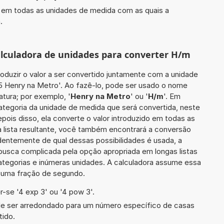
do em todas as unidades de medida com as quais a
.
calculadora de unidades para converter H/m
roduzir o valor a ser convertido juntamente com a unidade
55 Henry na Metro'. Ao fazê-lo, pode ser usado o nome
tura; por exemplo, '
Henry na Metro
' ou '
H/m
'. Em
categoria da unidade de medida que será convertida, neste
pois disso, ela converte o valor introduzido em todas as
 lista resultante, você também encontrará a conversão
ndentemente de qual dessas possibilidades é usada, a
busca complicada pela opção apropriada em longas listas
ategorias e inúmeras unidades. A calculadora assume essa
m uma fração de segundo.
-se '4 exp 3' ou '4 pow 3'.
de ser arredondado para um número específico de casas
tido.