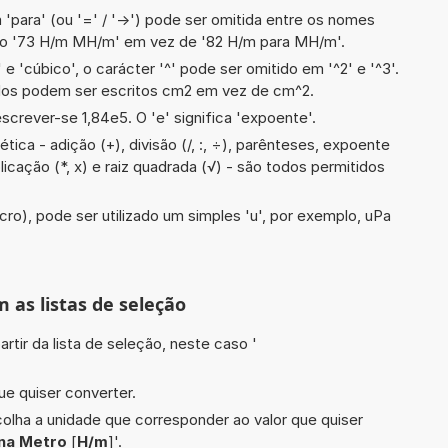
 'para' (ou '=' / '->') pode ser omitida entre os nomes
lo '73 H/m MH/m' em vez de '82 H/m para MH/m'.
e 'cúbico', o carácter '^' pode ser omitido em '^2' e '^3'.
dos podem ser escritos cm2 em vez de cm^2.
screver-se 1,84e5. O 'e' significa 'expoente'.
ica - adição (+), divisão (/, :, ÷), parênteses, expoente
iplicação (*, x) e raiz quadrada (√) - são todos permitidos
cro), pode ser utilizado um simples 'u', por exemplo, uPa
m as listas de seleção
artir da lista de seleção, neste caso '
ue quiser converter.
scolha a unidade que corresponder ao valor que quiser
na Metro
[
H/m
]'.