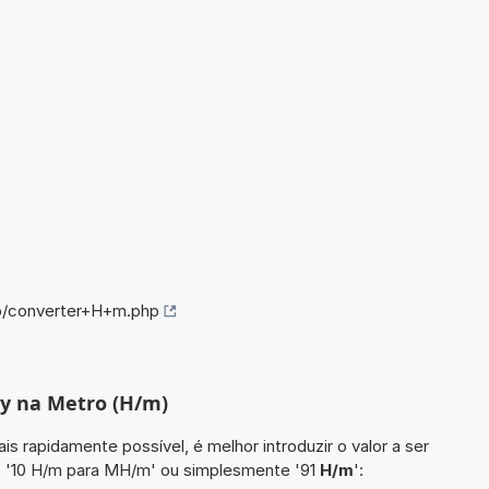
fo/converter+H+m.php
ry na Metro (H/m)
is rapidamente possível, é melhor introduzir o valor a ser
o '10 H/m para MH/m' ou simplesmente '91
H/m
':