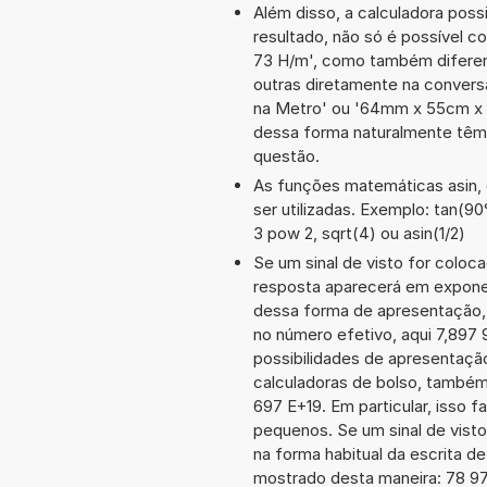
Além disso, a calculadora poss
resultado, não só é possível c
73 H/m', como também difere
outras diretamente na convers
na Metro' ou '64mm x 55cm x
dessa forma naturalmente têm
questão.
As funções matemáticas asin, 
ser utilizadas. Exemplo: tan(90°
3 pow 2, sqrt(4) ou asin(1/2)
Se um sinal de visto for coloc
resposta aparecerá em exponen
dessa forma de apresentação,
no número efetivo, aqui 7,897 
possibilidades de apresentaçã
calculadoras de bolso, também
697 E+19. Em particular, isso f
pequenos. Se um sinal de visto
na forma habitual da escrita d
mostrado desta maneira: 78 9