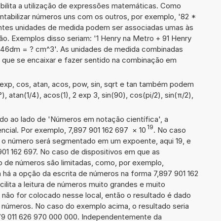
ibilita a utilização de expressões matemáticas. Como
ontabilizar números uns com os outros, por exemplo, '82 *
ntes unidades de medida podem ser associadas umas às
ão. Exemplos disso seriam: '1 Henry na Metro + 91 Henry
 46dm = ? cm^3'. As unidades de medida combinadas
 que se encaixar e fazer sentido na combinação em
exp, cos, atan, acos, pow, sin, sqrt e tan também podem
), atan(1/4), acos(1), 2 exp 3, sin(90), cos(pi/2), sin(π/2),
ado ao lado de 'Números em notação científica', a
19
cial. Por exemplo, 7,897 901 162 697
×
10
. No caso
 o número será segmentado em um expoente, aqui 19, e
901 162 697. No caso de dispositivos em que as
o de números são limitadas, como, por exemplo,
 há a opção da escrita de números na forma 7,897 901 162
acilita a leitura de números muito grandes e muito
 não for colocado nesse local, então o resultado é dado
e números. No caso do exemplo acima, o resultado seria
79 011 626 970 000 000. Independentemente da