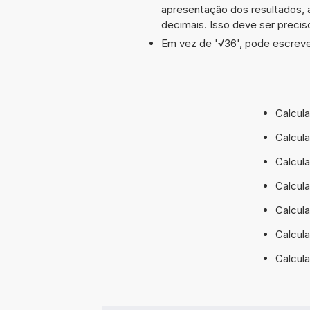
apresentação dos resultados, 
decimais. Isso deve ser preciso
Em vez de '√36', pode escrever
Calcul
Calcul
Calcul
Calcul
Calcul
Calcul
Calcul