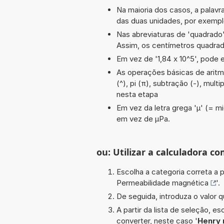
Na maioria dos casos, a palavra
das duas unidades, por exemp
Nas abreviaturas de 'quadrado' 
Assim, os centímetros quadra
Em vez de '1,84 x 10^5', pode e
As operações básicas de aritmét
(^), pi (π), subtração (-), mult
nesta etapa
Em vez da letra grega 'µ' (= mi
em vez de µPa.
ou: Utilizar a calculadora co
Escolha a categoria correta a p
Permeabilidade magnética
'.
De seguida, introduza o valor q
A partir da lista de seleção, e
converter, neste caso '
Henry 