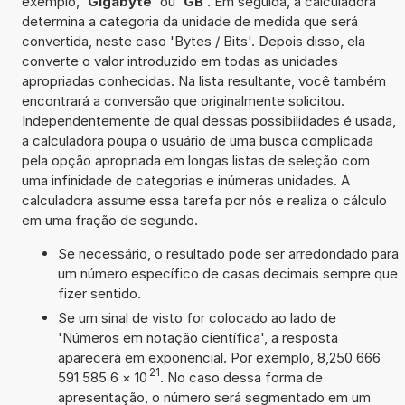
exemplo, '
Gigabyte
' ou '
GB
'. Em seguida, a calculadora
determina a categoria da unidade de medida que será
convertida, neste caso 'Bytes / Bits'. Depois disso, ela
converte o valor introduzido em todas as unidades
apropriadas conhecidas. Na lista resultante, você também
encontrará a conversão que originalmente solicitou.
Independentemente de qual dessas possibilidades é usada,
a calculadora poupa o usuário de uma busca complicada
pela opção apropriada em longas listas de seleção com
uma infinidade de categorias e inúmeras unidades. A
calculadora assume essa tarefa por nós e realiza o cálculo
em uma fração de segundo.
Se necessário, o resultado pode ser arredondado para
um número específico de casas decimais sempre que
fizer sentido.
Se um sinal de visto for colocado ao lado de
'Números em notação científica', a resposta
aparecerá em exponencial. Por exemplo, 8,250 666
21
591 585 6
×
10
. No caso dessa forma de
apresentação, o número será segmentado em um