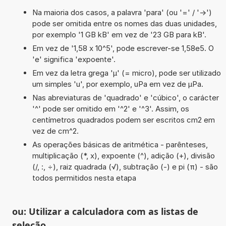
Na maioria dos casos, a palavra 'para' (ou '=' / '->')
pode ser omitida entre os nomes das duas unidades,
por exemplo '1 GB kB' em vez de '23 GB para kB'.
Em vez de '1,58 x 10^5', pode escrever-se 1,58e5. O
'e' significa 'expoente'.
Em vez da letra grega 'µ' (= micro), pode ser utilizado
um simples 'u', por exemplo, uPa em vez de µPa.
Nas abreviaturas de 'quadrado' e 'cúbico', o carácter
'^' pode ser omitido em '^2' e '^3'. Assim, os
centímetros quadrados podem ser escritos cm2 em
vez de cm^2.
As operações básicas de aritmética - parênteses,
multiplicação (*, x), expoente (^), adição (+), divisão
(/, :, ÷), raiz quadrada (√), subtração (-) e pi (π) - são
todos permitidos nesta etapa
ou: Utilizar a calculadora com as listas de
seleção