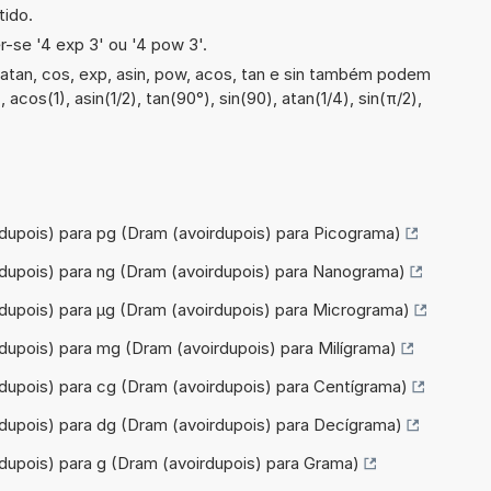
tido.
-se '4 exp 3' ou '4 pow 3'.
atan, cos, exp, asin, pow, acos, tan e sin também podem
 acos(1), asin(1/2), tan(90°), sin(90), atan(1/4), sin(π/2),
dupois) para pg (Dram (avoirdupois) para Picograma)
rdupois) para ng (Dram (avoirdupois) para Nanograma)
dupois) para µg (Dram (avoirdupois) para Micrograma)
dupois) para mg (Dram (avoirdupois) para Milígrama)
dupois) para cg (Dram (avoirdupois) para Centígrama)
dupois) para dg (Dram (avoirdupois) para Decígrama)
dupois) para g (Dram (avoirdupois) para Grama)