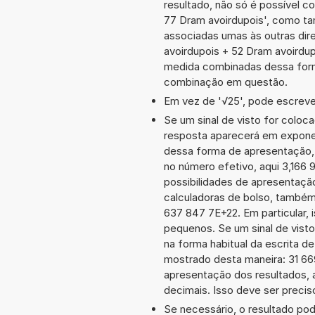
resultado, não só é possível c
77 Dram avoirdupois', como t
associadas umas às outras dir
avoirdupois + 52 Dram avoirdu
medida combinadas dessa form
combinação em questão.
Em vez de '√25', pode escrever
Se um sinal de visto for coloc
resposta aparecerá em exponen
dessa forma de apresentação,
no número efetivo, aqui 3,166 
possibilidades de apresentaçã
calculadoras de bolso, também
637 847 7E+22. Em particular, i
pequenos. Se um sinal de visto
na forma habitual da escrita d
mostrado desta maneira: 31 6
apresentação dos resultados, 
decimais. Isso deve ser preciso
Se necessário, o resultado po