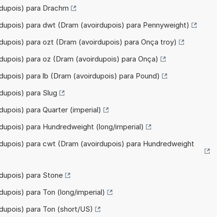
rdupois) para Drachm
rdupois) para dwt (Dram (avoirdupois) para Pennyweight)
dupois) para ozt (Dram (avoirdupois) para Onça troy)
dupois) para oz (Dram (avoirdupois) para Onça)
dupois) para lb (Dram (avoirdupois) para Pound)
dupois) para Slug
upois) para Quarter (imperial)
dupois) para Hundredweight (long/imperial)
rdupois) para cwt (Dram (avoirdupois) para Hundredweight
rdupois) para Stone
upois) para Ton (long/imperial)
dupois) para Ton (short/US)