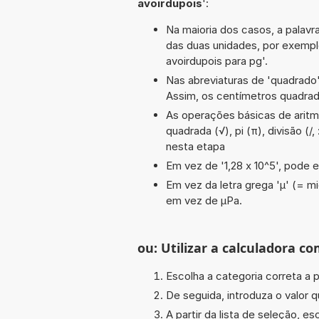
avoirdupois
':
Na maioria dos casos, a palavra
das duas unidades, por exempl
avoirdupois para pg'.
Nas abreviaturas de 'quadrado' 
Assim, os centímetros quadra
As operações básicas de aritmét
quadrada (√), pi (π), divisão (/
nesta etapa
Em vez de '1,28 x 10^5', pode e
Em vez da letra grega 'µ' (= mi
em vez de µPa.
ou: Utilizar a calculadora co
Escolha a categoria correta a p
De seguida, introduza o valor q
A partir da lista de seleção, e