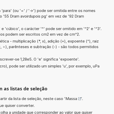
 'para' (ou '=' / '->') pode ser omitida entre os nomes
o '55 Dram avoirdupois pg' em vez de '92 Dram
e 'cúbico', o carácter '^' pode ser omitido em '^2' e '^3'.
dos podem ser escritos cm2 em vez de cm^2.
ica - multiplicação (*, x), adição (+), expoente (^), raiz
, :, ÷), parênteses e subtração (-) - são todos permitidos
screver-se 1,28e5. O 'e' significa 'expoente'.
cro), pode ser utilizado um simples 'u', por exemplo, uPa
m as listas de seleção
artir da lista de seleção, neste caso '
Massa
'.
ue quiser converter.
scolha a unidade que corresponder ao valor que quiser