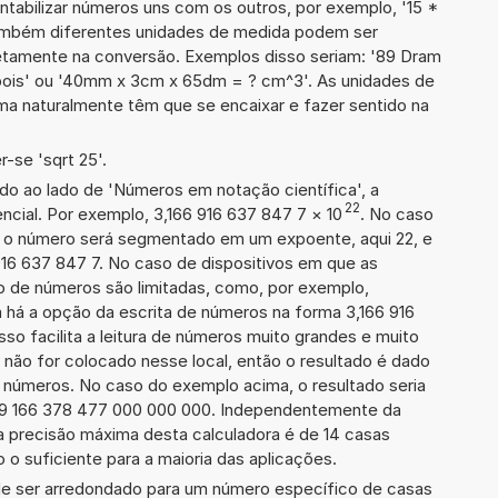
ontabilizar números uns com os outros, por exemplo, '15 *
ambém diferentes unidades de medida podem ser
etamente na conversão. Exemplos disso seriam: '89 Dram
pois' ou '40mm x 3cm x 65dm = ? cm^3'. As unidades de
a naturalmente têm que se encaixar e fazer sentido na
-se 'sqrt 25'.
ado ao lado de 'Números em notação científica', a
22
cial. Por exemplo, 3,166 916 637 847 7
×
10
. No caso
 o número será segmentado em um expoente, aqui 22, e
916 637 847 7. No caso de dispositivos em que as
o de números são limitadas, como, por exemplo,
 há a opção da escrita de números na forma 3,166 916
sso facilita a leitura de números muito grandes e muito
 não for colocado nesse local, então o resultado é dado
e números. No caso do exemplo acima, o resultado seria
69 166 378 477 000 000 000. Independentemente da
a precisão máxima desta calculadora é de 14 casas
 o suficiente para a maioria das aplicações.
de ser arredondado para um número específico de casas