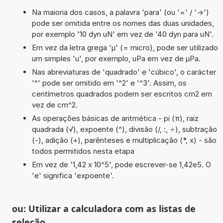
Na maioria dos casos, a palavra 'para' (ou '=' / '->')
pode ser omitida entre os nomes das duas unidades,
por exemplo '10 dyn uN' em vez de '40 dyn para uN'.
Em vez da letra grega 'µ' (= micro), pode ser utilizado
um simples 'u', por exemplo, uPa em vez de µPa.
Nas abreviaturas de 'quadrado' e 'cúbico', o carácter
'^' pode ser omitido em '^2' e '^3'. Assim, os
centímetros quadrados podem ser escritos cm2 em
vez de cm^2.
As operações básicas de aritmética - pi (π), raiz
quadrada (√), expoente (^), divisão (/, :, ÷), subtração
(-), adição (+), parênteses e multiplicação (*, x) - são
todos permitidos nesta etapa
Em vez de '1,42 x 10^5', pode escrever-se 1,42e5. O
'e' significa 'expoente'.
ou: Utilizar a calculadora com as listas de
seleção