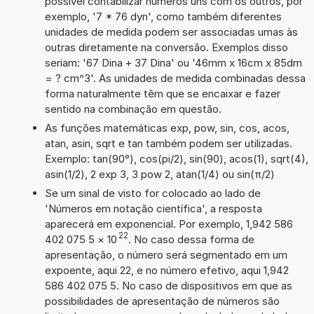
possível contabilizar números uns com os outros, por
exemplo, '7 * 76 dyn', como também diferentes
unidades de medida podem ser associadas umas às
outras diretamente na conversão. Exemplos disso
seriam: '67 Dina + 37 Dina' ou '46mm x 16cm x 85dm
= ? cm^3'. As unidades de medida combinadas dessa
forma naturalmente têm que se encaixar e fazer
sentido na combinação em questão.
As funções matemáticas exp, pow, sin, cos, acos,
atan, asin, sqrt e tan também podem ser utilizadas.
Exemplo: tan(90°), cos(pi/2), sin(90), acos(1), sqrt(4),
asin(1/2), 2 exp 3, 3 pow 2, atan(1/4) ou sin(π/2)
Se um sinal de visto for colocado ao lado de
'Números em notação científica', a resposta
aparecerá em exponencial. Por exemplo, 1,942 586
22
402 075 5
×
10
. No caso dessa forma de
apresentação, o número será segmentado em um
expoente, aqui 22, e no número efetivo, aqui 1,942
586 402 075 5. No caso de dispositivos em que as
possibilidades de apresentação de números são