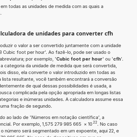
do em todas as unidades de medida com as quais a
.
alculadora de unidades para converter cfh
roduzir o valor a ser convertido juntamente com a unidade
8 Cubic foot per hour'. Ao fazê-lo, pode ser usado o
breviatura; por exemplo, '
Cubic foot per hour
' ou '
cfh
'.
 a categoria da unidade de medida que será convertida,
is disso, ela converte o valor introduzido em todas as
 lista resultante, você também encontrará a conversão
ndentemente de qual dessas possibilidades é usada, a
busca complicada pela opção apropriada em longas listas
ategorias e inúmeras unidades. A calculadora assume essa
m uma fração de segundo.
ado ao lado de 'Números em notação científica', a
22
ncial. Por exemplo, 1,575 279 985 665
×
10
. No caso
 o número será segmentado em um expoente, aqui 22, e