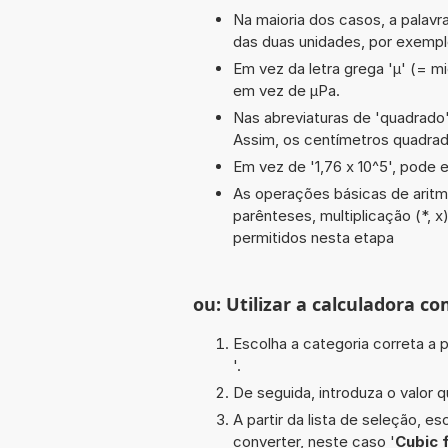
Na maioria dos casos, a palavra
das duas unidades, por exempl
Em vez da letra grega 'µ' (= mi
em vez de µPa.
Nas abreviaturas de 'quadrado' 
Assim, os centímetros quadra
Em vez de '1,76 x 10^5', pode e
As operações básicas de aritméti
parênteses, multiplicação (*, x
permitidos nesta etapa
ou: Utilizar a calculadora co
Escolha a categoria correta a p
'.
De seguida, introduza o valor q
A partir da lista de seleção, e
converter, neste caso '
Cubic 