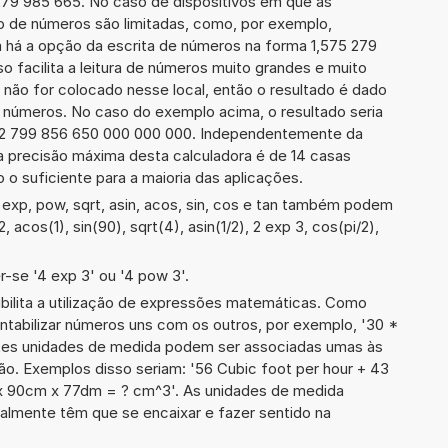
 279 985 665. No caso de dispositivos em que as
o de números são limitadas, como, por exemplo,
 há a opção da escrita de números na forma 1,575 279
so facilita a leitura de números muito grandes e muito
 não for colocado nesse local, então o resultado é dado
e números. No caso do exemplo acima, o resultado seria
52 799 856 650 000 000 000. Independentemente da
a precisão máxima desta calculadora é de 14 casas
 o suficiente para a maioria das aplicações.
exp, pow, sqrt, asin, acos, sin, cos e tan também podem
, acos(1), sin(90), sqrt(4), asin(1/2), 2 exp 3, cos(pi/2),
-se '4 exp 3' ou '4 pow 3'.
ibilita a utilização de expressões matemáticas. Como
ontabilizar números uns com os outros, por exemplo, '30 *
tes unidades de medida podem ser associadas umas às
ão. Exemplos disso seriam: '56 Cubic foot per hour + 43
 x 90cm x 77dm = ? cm^3'. As unidades de medida
lmente têm que se encaixar e fazer sentido na