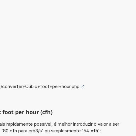
o/converter+Cubic+foot+per+hour.php
 foot per hour (cfh)
is rapidamente possível, é melhor introduzir o valor a ser
 '80 cfh para cm3/s' ou simplesmente '54
cfh
':