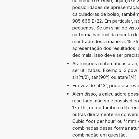
no número efetivo, aqui 1,575
possibilidades de apresentaçã
calculadoras de bolso, também
985 665 E+22. Em particular, is
pequenos. Se um sinal de visto
na forma habitual da escrita d
mostrado desta maneira: 15 7
apresentação dos resultados, 
decimais. Isso deve ser preciso
As funções matemáticas atan, 
ser utilizadas. Exemplo: 3 pow 2
sin(π/2), tan(90°) ou atan(1/4)
Em vez de '4^3', pode escrever
Além disso, a calculadora poss
resultado, não só é possível c
17 cfh', como também diferen
outras diretamente na convers
Cubic foot per hour' ou '4mm
combinadas dessa forma natura
combinação em questão.