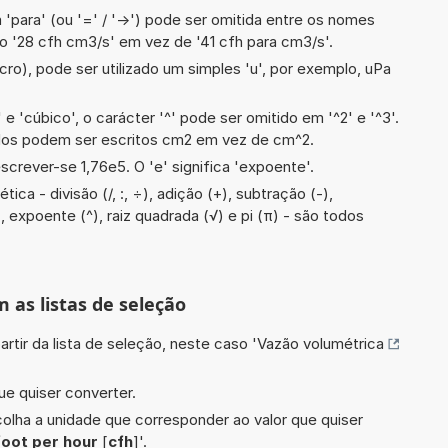
 'para' (ou '=' / '->') pode ser omitida entre os nomes
o '28 cfh cm3/s' em vez de '41 cfh para cm3/s'.
cro), pode ser utilizado um simples 'u', por exemplo, uPa
e 'cúbico', o carácter '^' pode ser omitido em '^2' e '^3'.
dos podem ser escritos cm2 em vez de cm^2.
screver-se 1,76e5. O 'e' significa 'expoente'.
ca - divisão (/, :, ÷), adição (+), subtração (-),
), expoente (^), raiz quadrada (√) e pi (π) - são todos
m as listas de seleção
artir da lista de seleção, neste caso '
Vazão volumétrica
ue quiser converter.
scolha a unidade que corresponder ao valor que quiser
foot per hour
[
cfh
]'.