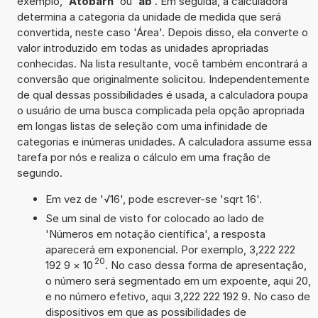
exemplo, '
Atobarn
' ou '
ab
'. Em seguida, a calculadora
determina a categoria da unidade de medida que será
convertida, neste caso 'Área'. Depois disso, ela converte o
valor introduzido em todas as unidades apropriadas
conhecidas. Na lista resultante, você também encontrará a
conversão que originalmente solicitou. Independentemente
de qual dessas possibilidades é usada, a calculadora poupa
o usuário de uma busca complicada pela opção apropriada
em longas listas de seleção com uma infinidade de
categorias e inúmeras unidades. A calculadora assume essa
tarefa por nós e realiza o cálculo em uma fração de
segundo.
Em vez de '√16', pode escrever-se 'sqrt 16'.
Se um sinal de visto for colocado ao lado de
'Números em notação científica', a resposta
aparecerá em exponencial. Por exemplo, 3,222 222
20
192 9
×
10
. No caso dessa forma de apresentação,
o número será segmentado em um expoente, aqui 20,
e no número efetivo, aqui 3,222 222 192 9. No caso de
dispositivos em que as possibilidades de