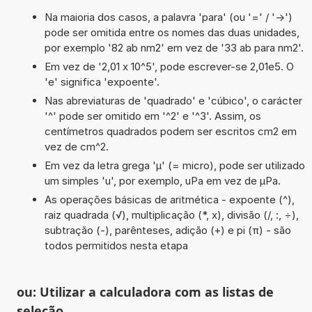
Na maioria dos casos, a palavra 'para' (ou '=' / '->')
pode ser omitida entre os nomes das duas unidades,
por exemplo '82 ab nm2' em vez de '33 ab para nm2'.
Em vez de '2,01 x 10^5', pode escrever-se 2,01e5. O
'e' significa 'expoente'.
Nas abreviaturas de 'quadrado' e 'cúbico', o carácter
'^' pode ser omitido em '^2' e '^3'. Assim, os
centímetros quadrados podem ser escritos cm2 em
vez de cm^2.
Em vez da letra grega 'µ' (= micro), pode ser utilizado
um simples 'u', por exemplo, uPa em vez de µPa.
As operações básicas de aritmética - expoente (^),
raiz quadrada (√), multiplicação (*, x), divisão (/, :, ÷),
subtração (-), parênteses, adição (+) e pi (π) - são
todos permitidos nesta etapa
ou: Utilizar a calculadora com as listas de
seleção