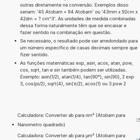
outras diretamente na conversão. Exemplos disso
seriam: '45 Atobarn + 94 Atobarn' ou '43mm x 92cm x
42dm = ? cm^3'. As unidades de medida combinadas
dessa forma naturalmente têm que se encaixar e
fazer sentido na combinação em questão.
Se necessário, o resultado pode ser arredondado para
um número específico de casas decimais sempre que
fizer sentido.
As funções matemáticas exp, asin, acos, atan, pow,
cos, sqrt, tan e sin também podem ser utilizadas.
Exemplo: asin(1/2), atan(1/4), tan(90°), sin(90), 2 exp
3, cos(pi/2), sqrt(4), sin(π/2), acos(1) ou 3 pow 2
Calculadora: Converter ab para nm² (Atobarn para
Nanometro quadrado)
Calculadora: Converter ab para µm² (Atobarn para