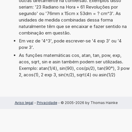
outras diretamente na conversão. Exemplos disso
seriam: '23 Radiano na Hora + 61 Revoluções por
segundo' ou '76mm x 15cm x 53dm = ? cm^3'. As
unidades de medida combinadas dessa forma
naturalmente têm que se encaixar e fazer sentido na
combinação em questão.
Em vez de '4^3', pode escrever-se '4 exp 3' ou '4
pow 3'.
As funções matemáticas cos, atan, tan, pow, exp,
acos, sqrt, sin e asin também podem ser utilizadas.
Exemplo: atan(1/4), sin(90), cos(pi/2), tan(90°), 3 pow
2, acos(1), 2 exp 3, sin(π/2), sqrt(4) ou asin(1/2)
Aviso legal
-
Privacidade
- © 2005-2026 by Thomas Hainke