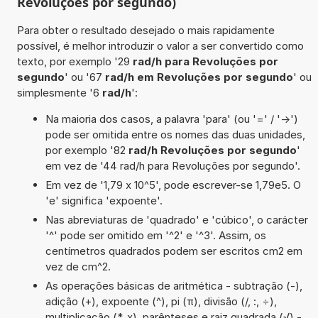
Revoluções por segundo)
Para obter o resultado desejado o mais rapidamente
possível, é melhor introduzir o valor a ser convertido como
texto, por exemplo '29
rad/h para Revoluções por
segundo
' ou '67
rad/h em Revoluções por segundo
' ou
simplesmente '6
rad/h
':
Na maioria dos casos, a palavra 'para' (ou '=' / '->')
pode ser omitida entre os nomes das duas unidades,
por exemplo '82
rad/h Revoluções por segundo
'
em vez de '44 rad/h para Revoluções por segundo'.
Em vez de '1,79 x 10^5', pode escrever-se 1,79e5. O
'e' significa 'expoente'.
Nas abreviaturas de 'quadrado' e 'cúbico', o carácter
'^' pode ser omitido em '^2' e '^3'. Assim, os
centímetros quadrados podem ser escritos cm2 em
vez de cm^2.
As operações básicas de aritmética - subtração (-),
adição (+), expoente (^), pi (π), divisão (/, :, ÷),
multiplicação (*, x), parênteses e raiz quadrada (√) -