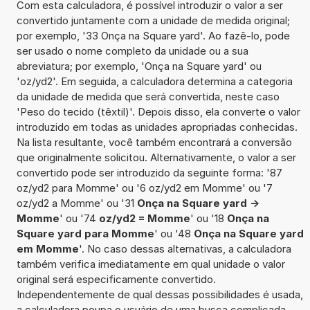
Com esta calculadora, é possível introduzir o valor a ser
convertido juntamente com a unidade de medida original;
por exemplo, '33 Onça na Square yard'. Ao fazê-lo, pode
ser usado o nome completo da unidade ou a sua
abreviatura; por exemplo, 'Onça na Square yard' ou
'oz/yd2'. Em seguida, a calculadora determina a categoria
da unidade de medida que será convertida, neste caso
'Peso do tecido (têxtil)'. Depois disso, ela converte o valor
introduzido em todas as unidades apropriadas conhecidas.
Na lista resultante, você também encontrará a conversão
que originalmente solicitou. Alternativamente, o valor a ser
convertido pode ser introduzido da seguinte forma: '87
oz/yd2 para Momme' ou '6 oz/yd2 em Momme' ou '7
oz/yd2 a Momme' ou '31
Onça na Square yard ->
Momme
' ou '74
oz/yd2 = Momme
' ou '18
Onça na
Square yard para Momme
' ou '48
Onça na Square yard
em Momme
'. No caso dessas alternativas, a calculadora
também verifica imediatamente em qual unidade o valor
original será especificamente convertido.
Independentemente de qual dessas possibilidades é usada,
a calculadora poupa o usuário de uma busca complicada