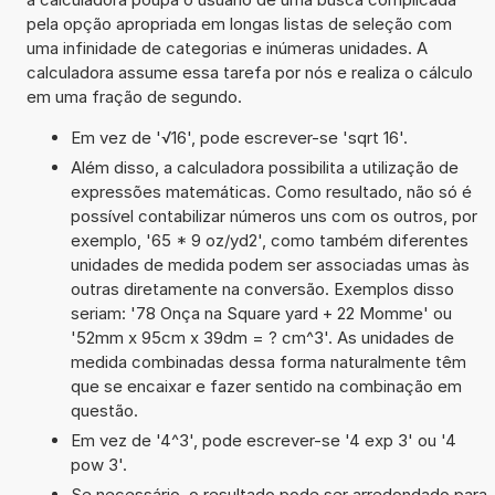
pela opção apropriada em longas listas de seleção com
uma infinidade de categorias e inúmeras unidades. A
calculadora assume essa tarefa por nós e realiza o cálculo
em uma fração de segundo.
Em vez de '√16', pode escrever-se 'sqrt 16'.
Além disso, a calculadora possibilita a utilização de
expressões matemáticas. Como resultado, não só é
possível contabilizar números uns com os outros, por
exemplo, '65 * 9 oz/yd2', como também diferentes
unidades de medida podem ser associadas umas às
outras diretamente na conversão. Exemplos disso
seriam: '78 Onça na Square yard + 22 Momme' ou
'52mm x 95cm x 39dm = ? cm^3'. As unidades de
medida combinadas dessa forma naturalmente têm
que se encaixar e fazer sentido na combinação em
questão.
Em vez de '4^3', pode escrever-se '4 exp 3' ou '4
pow 3'.
Se necessário, o resultado pode ser arredondado para