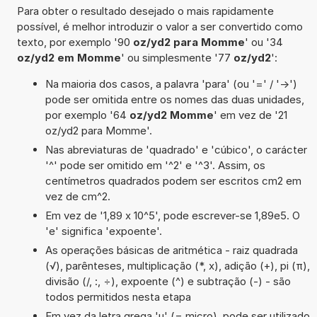
Para obter o resultado desejado o mais rapidamente
possível, é melhor introduzir o valor a ser convertido como
texto, por exemplo '90
oz/yd2 para Momme
' ou '34
oz/yd2 em Momme
' ou simplesmente '77
oz/yd2
':
Na maioria dos casos, a palavra 'para' (ou '=' / '->')
pode ser omitida entre os nomes das duas unidades,
por exemplo '64
oz/yd2 Momme
' em vez de '21
oz/yd2 para Momme'.
Nas abreviaturas de 'quadrado' e 'cúbico', o carácter
'^' pode ser omitido em '^2' e '^3'. Assim, os
centímetros quadrados podem ser escritos cm2 em
vez de cm^2.
Em vez de '1,89 x 10^5', pode escrever-se 1,89e5. O
'e' significa 'expoente'.
As operações básicas de aritmética - raiz quadrada
(√), parênteses, multiplicação (*, x), adição (+), pi (π),
divisão (/, :, ÷), expoente (^) e subtração (-) - são
todos permitidos nesta etapa
Em vez da letra grega 'µ' (= micro), pode ser utilizado