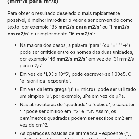
(mm²/s para m²/s)
Para obter o resultado desejado o mais rapidamente
possível, é melhor introduzir o valor a ser convertido como
texto, por exemplo '85
mm2/s para m2/s
' ou '1
mm2/s
em m2/s
' ou simplesmente '16
mm2/s
':
Na maioria dos casos, a palavra 'para' (ou '=' / '->')
pode ser omitida entre os nomes das duas unidades,
por exemplo '46
mm2/s m2/s
' em vez de '31 mm2/s
para m2/s'.
Em vez de '1,33 x 10^5', pode escrever-se 1,33e5. O
'e' significa 'expoente'.
Em vez da letra grega 'µ' (= micro), pode ser utilizado
um simples 'u', por exemplo, uPa em vez de µPa.
Nas abreviaturas de 'quadrado' e 'cúbico', o carácter
'^' pode ser omitido em '^2' e '^3'. Assim, os
centímetros quadrados podem ser escritos cm2 em
vez de cm^2.
As operações básicas de aritmética - expoente (^),