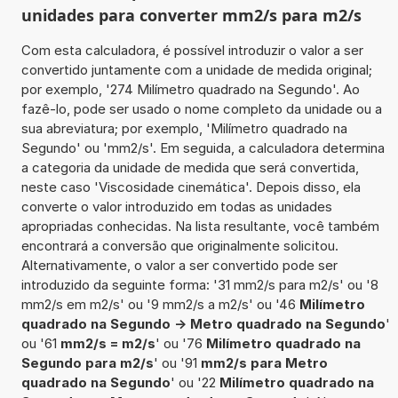
unidades para converter mm2/s para m2/s
Com esta calculadora, é possível introduzir o valor a ser
convertido juntamente com a unidade de medida original;
por exemplo, '274 Milímetro quadrado na Segundo'. Ao
fazê-lo, pode ser usado o nome completo da unidade ou a
sua abreviatura; por exemplo, 'Milímetro quadrado na
Segundo' ou 'mm2/s'. Em seguida, a calculadora determina
a categoria da unidade de medida que será convertida,
neste caso 'Viscosidade cinemática'. Depois disso, ela
converte o valor introduzido em todas as unidades
apropriadas conhecidas. Na lista resultante, você também
encontrará a conversão que originalmente solicitou.
Alternativamente, o valor a ser convertido pode ser
introduzido da seguinte forma: '31 mm2/s para m2/s' ou '8
mm2/s em m2/s' ou '9 mm2/s a m2/s' ou '46
Milímetro
quadrado na Segundo -> Metro quadrado na Segundo
'
ou '61
mm2/s = m2/s
' ou '76
Milímetro quadrado na
Segundo para m2/s
' ou '91
mm2/s para Metro
quadrado na Segundo
' ou '22
Milímetro quadrado na