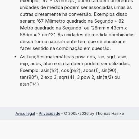
exemplo, '97 * 13 mm2/s', como também diferentes
unidades de medida podem ser associadas umas às
outras diretamente na conversão. Exemplos disso
seriam: '67 Milímetro quadrado na Segundo + 82
Metro quadrado na Segundo' ou '28mm x 43cm x
58dm = ? cm^3'. As unidades de medida combinadas
dessa forma naturalmente têm que se encaixar e
fazer sentido na combinação em questão.
As funções matemáticas pow, cos, tan, sqrt, asin,
exp, acos, atan e sin também podem ser utilizadas.
Exemplo: asin(1/2), cos(pi/2), acos(1), sin(90),
tan(90°), 2 exp 3, sqrt(4), 3 pow 2, sin(π/2) ou
atan(1/4)
Aviso legal
-
Privacidade
- © 2005-2026 by Thomas Hainke