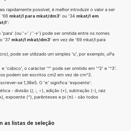
is rapidamente possível, é melhor introduzir o valor a ser
o '66
mkat/l para mkat/dm3
' ou '34
mkat/l em
t/l
':
 'para' (ou '=' / '->') pode ser omitida entre os nomes
lo '37
mkat/l mkat/dm3
' em vez de '69 mkat/l para
cro), pode ser utilizado um simples 'u', por exemplo, uPa
e 'cúbico', o carácter '^' pode ser omitido em '^2' e '^3'.
dos podem ser escritos cm2 em vez de cm^2.
screver-se 1,38e5. O 'e' significa 'expoente'.
ca - divisão (/, :, ÷), adição (+), subtração (-), raiz
 x), expoente (^), parênteses e pi (π) - são todos
m as listas de seleção