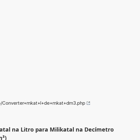
nfo/Converter+mkat+l+de+mkat+dm3.php
atal na Litro para Milikatal na Decímetro
m³)