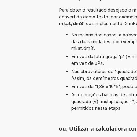
Para obter o resultado desejado o ma
convertido como texto, por exempl
mkat/dm3
' ou simplesmente '2
mka
Na maioria dos casos, a palavra
das duas unidades, por exemp
mkat/dm3'.
Em vez da letra grega 'µ' (= mi
em vez de µPa.
Nas abreviaturas de 'quadrado' 
Assim, os centímetros quadra
Em vez de '1,38 x 10^5', pode e
As operações básicas de aritméti
quadrada (√), multiplicação (*,
permitidos nesta etapa
ou: Utilizar a calculadora co