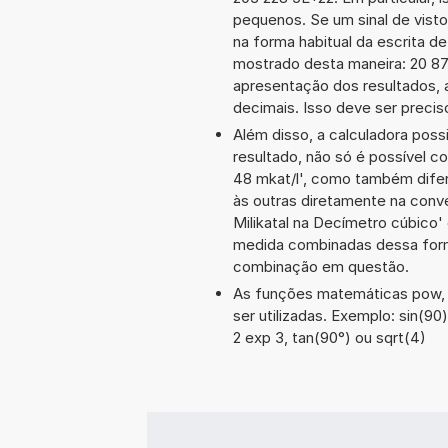
pequenos. Se um sinal de visto
na forma habitual da escrita d
mostrado desta maneira: 20 8
apresentação dos resultados, 
decimais. Isso deve ser preciso
Além disso, a calculadora poss
resultado, não só é possível c
48 mkat/l', como também dife
às outras diretamente na conver
Milikatal na Decímetro cúbico
medida combinadas dessa form
combinação em questão.
As funções matemáticas pow, a
ser utilizadas. Exemplo: sin(90),
2 exp 3, tan(90°) ou sqrt(4)