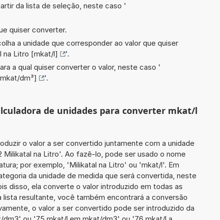
artir da lista de seleção, neste caso '
ue quiser converter.
scolha a unidade que corresponder ao valor que quiser
l na Litro [mkat/l]
'.
ara a qual quiser converter o valor, neste caso '
 [mkat/dm³]
'.
calculadora de unidades para converter mkat/l
roduzir o valor a ser convertido juntamente com a unidade
 Milikatal na Litro'. Ao fazê-lo, pode ser usado o nome
ura; por exemplo, 'Milikatal na Litro' ou 'mkat/l'. Em
categoria da unidade de medida que será convertida, neste
is disso, ela converte o valor introduzido em todas as
 lista resultante, você também encontrará a conversão
ivamente, o valor a ser convertido pode ser introduzido da
t/dm3' ou '75 mkat/l em mkat/dm3' ou '76 mkat/l a