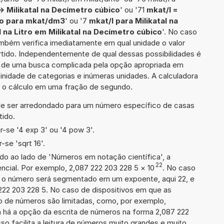
 -> Milikatal na Decímetro cúbico
' ou '71
mkat/l =
tro para mkat/dm3
' ou '7
mkat/l para Milikatal na
l na Litro em Milikatal na Decímetro cúbico
'. No caso
também verifica imediatamente em qual unidade o valor
rtido. Independentemente de qual dessas possibilidades é
io de uma busca complicada pela opção apropriada em
inidade de categorias e inúmeras unidades. A calculadora
a o cálculo em uma fração de segundo.
de ser arredondado para um número específico de casas
tido.
-se '4 exp 3' ou '4 pow 3'.
se 'sqrt 16'.
ado ao lado de 'Números em notação científica', a
22
cial. Por exemplo, 2,087 222 203 228 5
×
10
. No caso
 o número será segmentado em um expoente, aqui 22, e
222 203 228 5. No caso de dispositivos em que as
o de números são limitadas, como, por exemplo,
 há a opção da escrita de números na forma 2,087 222
sso facilita a leitura de números muito grandes e muito