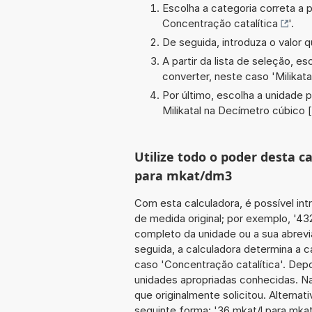
Escolha a categoria correta a p
Concentração catalítica
'.
De seguida, introduza o valor q
A partir da lista de seleção, e
converter, neste caso '
Milikata
Por último, escolha a unidade p
Milikatal na Decímetro cúbico
Utilize todo o poder desta 
para mkat/dm3
Com esta calculadora, é possível int
de medida original; por exemplo, '432
completo da unidade ou a sua abreviat
seguida, a calculadora determina a 
caso 'Concentração catalítica'. Depo
unidades apropriadas conhecidas. Na
que originalmente solicitou. Alternat
seguinte forma: '36 mkat/l para mka