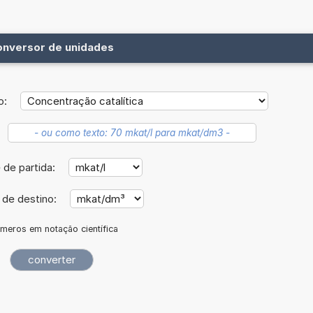
onversor de unidades
o:
 de partida:
 de destino:
meros em notação científica