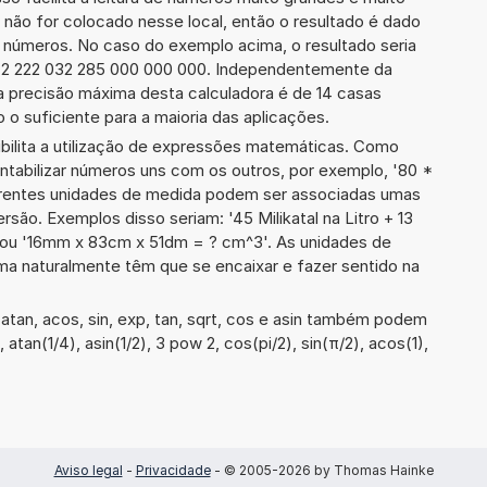
 não for colocado nesse local, então o resultado é dado
e números. No caso do exemplo acima, o resultado seria
72 222 032 285 000 000 000. Independentemente da
a precisão máxima desta calculadora é de 14 casas
 o suficiente para a maioria das aplicações.
ibilita a utilização de expressões matemáticas. Como
ontabilizar números uns com os outros, por exemplo, '80 *
rentes unidades de medida podem ser associadas umas
são. Exemplos disso seriam: '45 Milikatal na Litro + 13
' ou '16mm x 83cm x 51dm = ? cm^3'. As unidades de
a naturalmente têm que se encaixar e fazer sentido na
tan, acos, sin, exp, tan, sqrt, cos e asin também podem
 atan(1/4), asin(1/2), 3 pow 2, cos(pi/2), sin(π/2), acos(1),
Aviso legal
-
Privacidade
- © 2005-2026 by Thomas Hainke