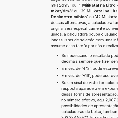
mkat/dm3' ou '4
Milikatal na Litro
mkat/dm3
' ou '39
Milikatal na Li
Decímetro cúbico
' ou '42
Milikata
dessas alternativas, a calculadora 
original será especificamente conve
usada, a calculadora poupa o usuár
longas listas de seleção com uma inf
assume essa tarefa por nós e realiz
Se necessário, o resultado po
decimais sempre que fizer sen
Em vez de '4^3', pode escrever
Em vez de '√16', pode escrever-
Se um sinal de visto for coloc
resposta aparecerá em exponen
dessa forma de apresentação,
no número efetivo, aqui 2,087 
possibilidades de apresentaçã
calculadoras de bolso, também
203 228 5E+22. Em particular, i