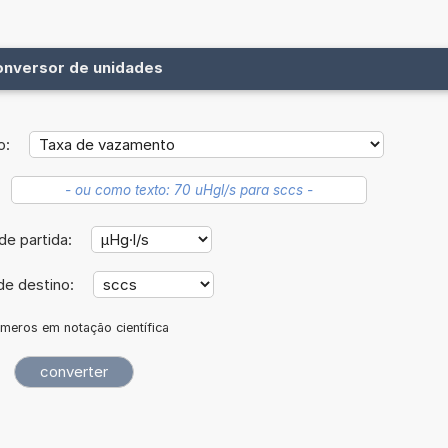
onversor de unidades
o:
de partida:
de destino:
meros em notação científica