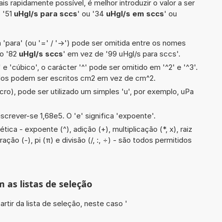
is rapidamente possível, é melhor introduzir o valor a ser
 '51
uHgl/s para sccs
' ou '34
uHgl/s em sccs
' ou
 'para' (ou '=' / '->') pode ser omitida entre os nomes
lo '82
uHgl/s sccs
' em vez de '99 uHgl/s para sccs'.
e 'cúbico', o carácter '^' pode ser omitido em '^2' e '^3'.
dos podem ser escritos cm2 em vez de cm^2.
cro), pode ser utilizado um simples 'u', por exemplo, uPa
screver-se 1,68e5. O 'e' significa 'expoente'.
ica - expoente (^), adição (+), multiplicação (*, x), raiz
ção (-), pi (π) e divisão (/, :, ÷) - são todos permitidos
m as listas de seleção
artir da lista de seleção, neste caso '