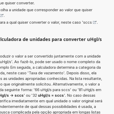
ue quiser converter.
scolha a unidade que corresponder ao valor que quiser
'.
ara a qual quiser converter o valor, neste caso '
sccs
'.
alculadora de unidades para converter uHgl/s
roduzir o valor a ser convertido juntamente com a unidade
3 uHgl/s'. Ao fazê-lo, pode ser usado o nome completo da
emplo Em seguida, a calculadora determina a categoria da
da, neste caso 'Taxa de vazamento'. Depois disso, ela
s as unidades apropriadas conhecidas. Na lista resultante,
que originalmente solicitou. Alternativamente, o valor a
da seguinte forma: '66 uHgl/s para sccs' ou '81 uHgl/s em
Hgl/s -> sccs
' ou '32
uHgl/s = sccs
'. No caso dessas
erifica imediatamente em qual unidade o valor original será
ndentemente de qual dessas possibilidades é usada, a
busca complicada pela opção apropriada em longas listas