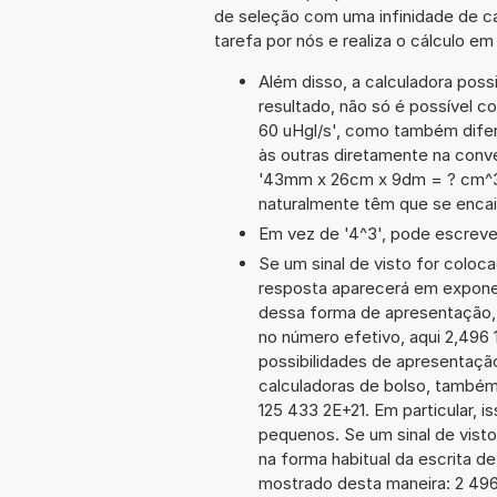
de seleção com uma infinidade de c
tarefa por nós e realiza o cálculo e
Além disso, a calculadora poss
resultado, não só é possível c
60 uHgl/s', como também dife
às outras diretamente na conve
'43mm x 26cm x 9dm = ? cm^3
naturalmente têm que se encai
Em vez de '4^3', pode escrever
Se um sinal de visto for coloc
resposta aparecerá em exponen
dessa forma de apresentação,
no número efetivo, aqui 2,496 
possibilidades de apresentaçã
calculadoras de bolso, também
125 433 2E+21. Em particular, i
pequenos. Se um sinal de visto
na forma habitual da escrita d
mostrado desta maneira: 2 49