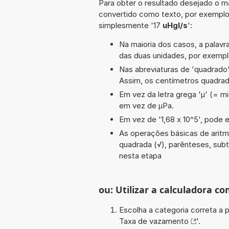
Para obter o resultado desejado o ma
convertido como texto, por exemplo
simplesmente '17
uHgl/s
':
Na maioria dos casos, a palavra
das duas unidades, por exemp
Nas abreviaturas de 'quadrado' 
Assim, os centímetros quadra
Em vez da letra grega 'µ' (= mi
em vez de µPa.
Em vez de '1,68 x 10^5', pode e
As operações básicas de aritmét
quadrada (√), parênteses, subtra
nesta etapa
ou: Utilizar a calculadora co
Escolha a categoria correta a p
Taxa de vazamento
'.