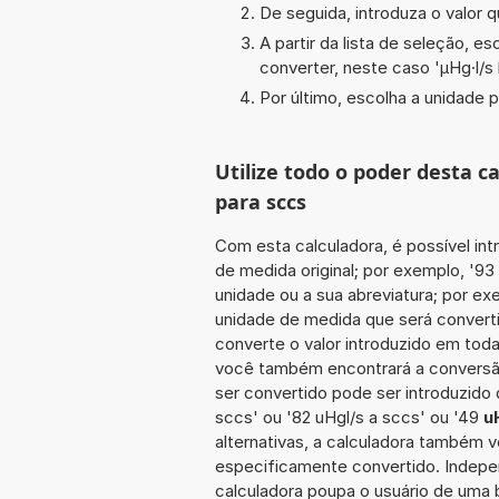
De seguida, introduza o valor q
A partir da lista de seleção, e
converter, neste caso '
µHg·l/s
Por último, escolha a unidade p
Utilize todo o poder desta c
para sccs
Com esta calculadora, é possível int
de medida original; por exemplo, '9
unidade ou a sua abreviatura; por ex
unidade de medida que será converti
converte o valor introduzido em toda
você também encontrará a conversão 
ser convertido pode ser introduzido 
sccs' ou '82 uHgl/s a sccs' ou '49
u
alternativas, a calculadora também v
especificamente convertido. Indepe
calculadora poupa o usuário de uma 