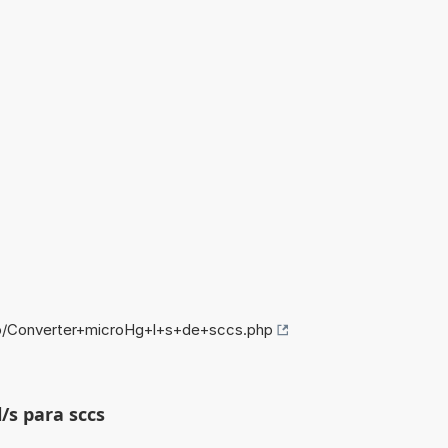
fo/Converter+microHg+l+s+de+sccs.php
/s para sccs