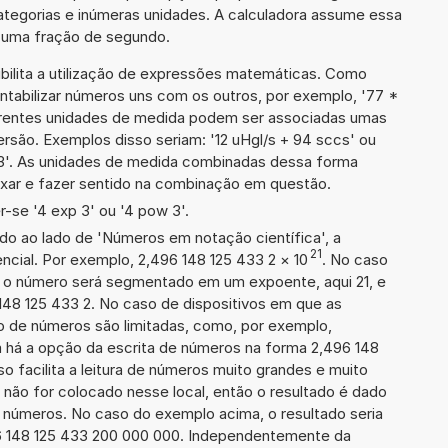
ategorias e inúmeras unidades. A calculadora assume essa
m uma fração de segundo.
ibilita a utilização de expressões matemáticas. Como
ontabilizar números uns com os outros, por exemplo, '77 *
rentes unidades de medida podem ser associadas umas
rsão. Exemplos disso seriam: '12 uHgl/s + 94 sccs' ou
'. As unidades de medida combinadas dessa forma
xar e fazer sentido na combinação em questão.
-se '4 exp 3' ou '4 pow 3'.
ado ao lado de 'Números em notação científica', a
21
cial. Por exemplo, 2,496 148 125 433 2
×
10
. No caso
 o número será segmentado em um expoente, aqui 21, e
148 125 433 2. No caso de dispositivos em que as
o de números são limitadas, como, por exemplo,
 há a opção da escrita de números na forma 2,496 148
sso facilita a leitura de números muito grandes e muito
 não for colocado nesse local, então o resultado é dado
e números. No caso do exemplo acima, o resultado seria
6 148 125 433 200 000 000. Independentemente da