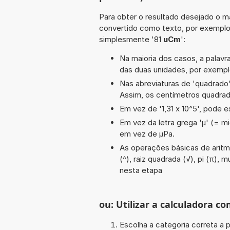
Para obter o resultado desejado o ma
convertido como texto, por exempl
simplesmente '81
uCm
':
Na maioria dos casos, a palavra
das duas unidades, por exempl
Nas abreviaturas de 'quadrado' 
Assim, os centímetros quadra
Em vez de '1,31 x 10^5', pode e
Em vez da letra grega 'µ' (= mi
em vez de µPa.
As operações básicas de aritmé
(^), raiz quadrada (√), pi (π), m
nesta etapa
ou: Utilizar a calculadora co
Escolha a categoria correta a p