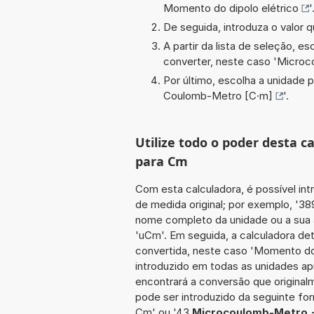
Momento do dipolo elétrico
'
De seguida, introduza o valor q
A partir da lista de seleção, e
converter, neste caso '
Microc
Por último, escolha a unidade p
Coulomb-Metro [C·m]
'.
Utilize todo o poder desta 
para Cm
Com esta calculadora, é possível int
de medida original; por exemplo, '3
nome completo da unidade ou a sua 
'uCm'. Em seguida, a calculadora de
convertida, neste caso 'Momento do d
introduzido em todas as unidades ap
encontrará a conversão que originalm
pode ser introduzido da seguinte f
Cm' ou '43
Microcoulomb-Metro 