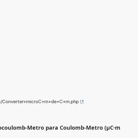
nfo/Converter+microC+m+de+C+m.php
rocoulomb-Metro para Coulomb-Metro (µC·m