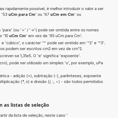
is rapidamente possível, é melhor introduzir o valor a ser
o '53
uCm para Cm
' ou '67
uCm em Cm
' ou
 'para' (ou '=' / '->') pode ser omitida entre os nomes
o '10
uCm Cm
' em vez de '95 uCm para Cm'.
e 'cúbico', o carácter '^' pode ser omitido em '^2' e '^3'.
dos podem ser escritos cm2 em vez de cm^2.
screver-se 1,31e5. O 'e' significa 'expoente'.
cro), pode ser utilizado um simples 'u', por exemplo, uPa
tica - adição (+), subtração (-), parênteses, expoente
ultiplicação (*, x) e divisão (/, :, ÷) - são todos permitidos
m as listas de seleção
artir da lista de seleção, neste caso '