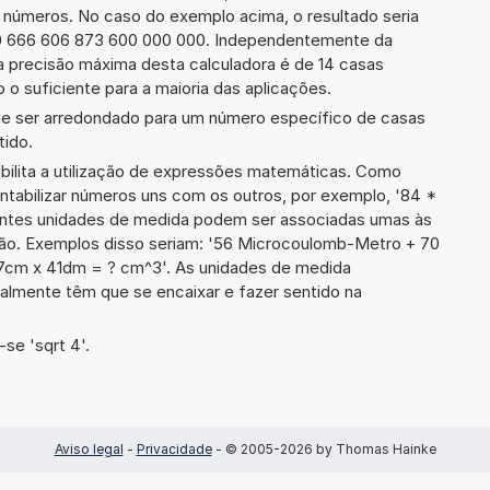
e números. No caso do exemplo acima, o resultado seria
0 666 606 873 600 000 000. Independentemente da
a precisão máxima desta calculadora é de 14 casas
 o suficiente para a maioria das aplicações.
de ser arredondado para um número específico de casas
tido.
ibilita a utilização de expressões matemáticas. Como
ontabilizar números uns com os outros, por exemplo, '84 *
ntes unidades de medida podem ser associadas umas às
são. Exemplos disso seriam: '56 Microcoulomb-Metro + 70
cm x 41dm = ? cm^3'. As unidades de medida
lmente têm que se encaixar e fazer sentido na
se 'sqrt 4'.
Aviso legal
-
Privacidade
- © 2005-2026 by Thomas Hainke