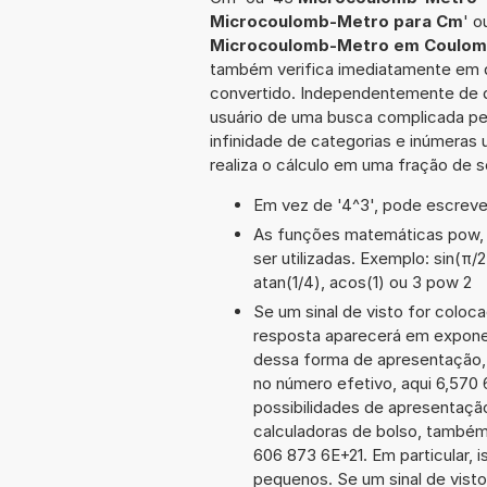
Microcoulomb-Metro para Cm
' o
Microcoulomb-Metro em Coulo
também verifica imediatamente em qu
convertido. Independentemente de qu
usuário de uma busca complicada pe
infinidade de categorias e inúmeras
realiza o cálculo em uma fração de 
Em vez de '4^3', pode escrever
As funções matemáticas pow, s
ser utilizadas. Exemplo: sin(π/2)
atan(1/4), acos(1) ou 3 pow 2
Se um sinal de visto for coloc
resposta aparecerá em expone
dessa forma de apresentação,
no número efetivo, aqui 6,570
possibilidades de apresentaçã
calculadoras de bolso, também
606 873 6E+21. Em particular, i
pequenos. Se um sinal de visto