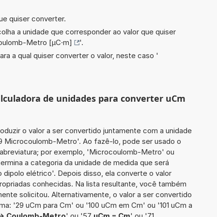
.
ue quiser converter.
scolha a unidade que corresponder ao valor que quiser
oulomb-Metro [µC·m]
'.
ara a qual quiser converter o valor, neste caso '
calculadora de unidades para converter uCm
roduzir o valor a ser convertido juntamente com a unidade
89 Microcoulomb-Metro'. Ao fazê-lo, pode ser usado o
abreviatura; por exemplo, 'Microcoulomb-Metro' ou
termina a categoria da unidade de medida que será
ipolo elétrico'. Depois disso, ela converte o valor
ropriadas conhecidas. Na lista resultante, você também
ente solicitou. Alternativamente, o valor a ser convertido
orma: '29 uCm para Cm' ou '100 uCm em Cm' ou '101 uCm a
-> Coulomb-Metro
' ou '57
uCm = Cm
' ou '71