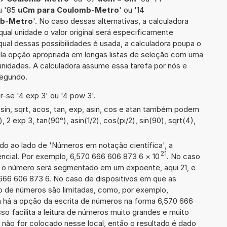
u '85
uCm para Coulomb-Metro
' ou '14
mb-Metro
'. No caso dessas alternativas, a calculadora
al unidade o valor original será especificamente
al dessas possibilidades é usada, a calculadora poupa o
la opção apropriada em longas listas de seleção com uma
 unidades. A calculadora assume essa tarefa por nós e
segundo.
-se '4 exp 3' ou '4 pow 3'.
in, sqrt, acos, tan, exp, asin, cos e atan também podem
, 2 exp 3, tan(90°), asin(1/2), cos(pi/2), sin(90), sqrt(4),
ado ao lado de 'Números em notação científica', a
21
ncial. Por exemplo, 6,570 666 606 873 6
×
10
. No caso
 o número será segmentado em um expoente, aqui 21, e
 666 606 873 6. No caso de dispositivos em que as
o de números são limitadas, como, por exemplo,
 há a opção da escrita de números na forma 6,570 666
sso facilita a leitura de números muito grandes e muito
 não for colocado nesse local, então o resultado é dado