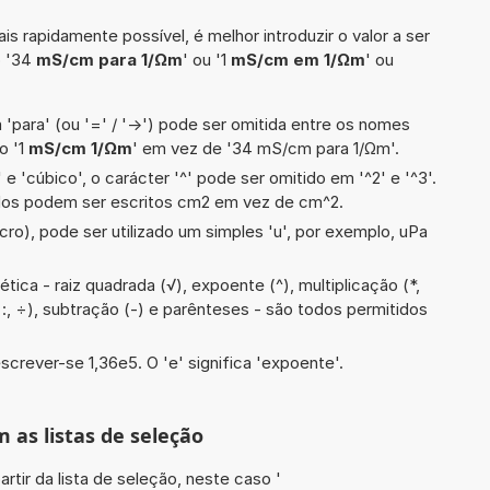
is rapidamente possível, é melhor introduzir o valor a ser
o '34
mS/cm para 1/Ωm
' ou '1
mS/cm em 1/Ωm
' ou
 'para' (ou '=' / '->') pode ser omitida entre os nomes
o '1
mS/cm 1/Ωm
' em vez de '34 mS/cm para 1/Ωm'.
e 'cúbico', o carácter '^' pode ser omitido em '^2' e '^3'.
dos podem ser escritos cm2 em vez de cm^2.
cro), pode ser utilizado um simples 'u', por exemplo, uPa
ica - raiz quadrada (√), expoente (^), multiplicação (*,
(/, :, ÷), subtração (-) e parênteses - são todos permitidos
screver-se 1,36e5. O 'e' significa 'expoente'.
m as listas de seleção
artir da lista de seleção, neste caso '