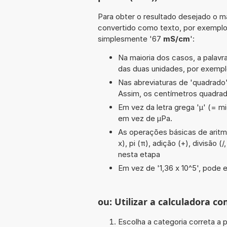
Para obter o resultado desejado o ma
convertido como texto, por exempl
simplesmente '67
mS/cm
':
Na maioria dos casos, a palavra
das duas unidades, por exempl
Nas abreviaturas de 'quadrado' 
Assim, os centímetros quadra
Em vez da letra grega 'µ' (= mi
em vez de µPa.
As operações básicas de aritmét
x), pi (π), adição (+), divisão 
nesta etapa
Em vez de '1,36 x 10^5', pode e
ou: Utilizar a calculadora co
Escolha a categoria correta a p