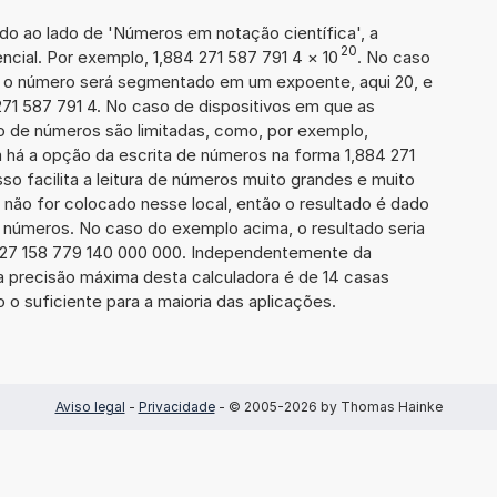
ado ao lado de 'Números em notação científica', a
20
cial. Por exemplo, 1,884 271 587 791 4
×
10
. No caso
 o número será segmentado em um expoente, aqui 20, e
271 587 791 4. No caso de dispositivos em que as
o de números são limitadas, como, por exemplo,
 há a opção da escrita de números na forma 1,884 271
sso facilita a leitura de números muito grandes e muito
 não for colocado nesse local, então o resultado é dado
e números. No caso do exemplo acima, o resultado seria
427 158 779 140 000 000. Independentemente da
a precisão máxima desta calculadora é de 14 casas
 o suficiente para a maioria das aplicações.
Aviso legal
-
Privacidade
- © 2005-2026 by Thomas Hainke