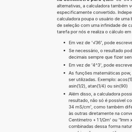
alternativas, a calculadora também v
especificamente convertido. Indepe
calculadora poupa o usuário de uma 
de seleção com uma infinidade de c
tarefa por nós e realiza o cálculo e
Em vez de '√36', pode escrever
Se necessário, o resultado po
decimais sempre que fizer sen
Em vez de '4^3', pode escrever
As funções matemáticas pow, s
ser utilizadas. Exemplo: acos(1)
asin(1/2), atan(1/4) ou sin(90)
Além disso, a calculadora poss
resultado, não só é possível c
34 mS/cm', como também dife
às outras diretamente na conv
Centímetro + 1 1/Ωm' ou '1mm
combinadas dessa forma natura