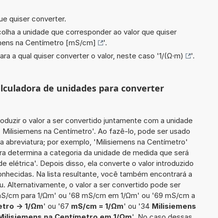
ue quiser converter.
scolha a unidade que corresponder ao valor que quiser
emens na Centímetro [mS/cm]
'.
ara a qual quiser converter o valor, neste caso '
1/(Ω·m)
'.
calculadora de unidades para converter
roduzir o valor a ser convertido juntamente com a unidade
4 Milisiemens na Centímetro'. Ao fazê-lo, pode ser usado
 abreviatura; por exemplo, 'Milisiemens na Centímetro'
ra determina a categoria da unidade de medida que será
 elétrica'. Depois disso, ela converte o valor introduzido
nhecidas. Na lista resultante, você também encontrará a
u. Alternativamente, o valor a ser convertido pode ser
 mS/cm para 1/Ωm' ou '68 mS/cm em 1/Ωm' ou '69 mS/cm a
etro -> 1/Ωm
' ou '67
mS/cm = 1/Ωm
' ou '34
Milisiemens
Milisiemens na Centímetro em 1/Ωm
'. No caso dessas