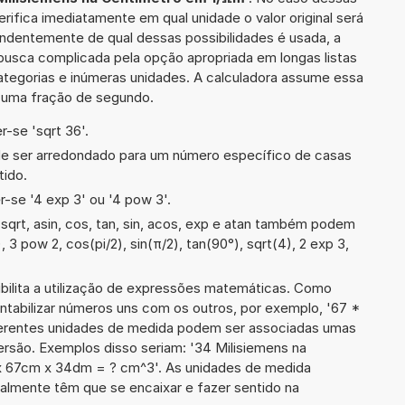
erifica imediatamente em qual unidade o valor original será
ndentemente de qual dessas possibilidades é usada, a
busca complicada pela opção apropriada em longas listas
ategorias e inúmeras unidades. A calculadora assume essa
m uma fração de segundo.
-se 'sqrt 36'.
de ser arredondado para um número específico de casas
tido.
-se '4 exp 3' ou '4 pow 3'.
qrt, asin, cos, tan, sin, acos, exp e atan também podem
, 3 pow 2, cos(pi/2), sin(π/2), tan(90°), sqrt(4), 2 exp 3,
ibilita a utilização de expressões matemáticas. Como
ontabilizar números uns com os outros, por exemplo, '67 *
rentes unidades de medida podem ser associadas umas
ersão. Exemplos disso seriam: '34 Milisiemens na
 x 67cm x 34dm = ? cm^3'. As unidades de medida
lmente têm que se encaixar e fazer sentido na