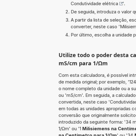
Condutividade elétrica
'.
De seguida, introduza o valor q
A partir da lista de seleção, e
converter, neste caso '
Milisi
Por último, escolha a unidade p
Utilize todo o poder desta 
mS/cm para 1/Ωm
Com esta calculadora, é possível int
de medida original; por exemplo, '12
o nome completo da unidade ou a sua
ou 'mS/cm'. Em seguida, a calculado
convertida, neste caso 'Condutividade
em todas as unidades apropriadas co
conversão que originalmente solicito
introduzido da seguinte forma: '34
1/Ωm' ou '1
Milisiemens na Centím
na Centímetro para 1/Ωm
' ou '34