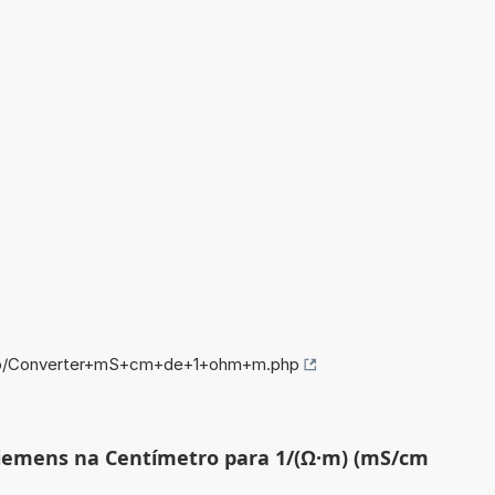
info/Converter+mS+cm+de+1+ohm+m.php
isiemens na Centímetro para 1/(Ω·m) (mS/cm