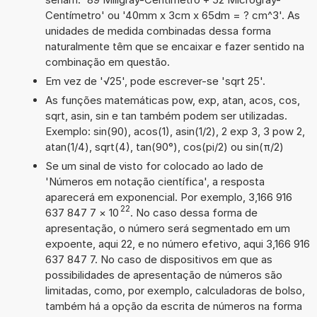
Centímetro' ou '40mm x 3cm x 65dm = ? cm^3'. As
unidades de medida combinadas dessa forma
naturalmente têm que se encaixar e fazer sentido na
combinação em questão.
Em vez de '√25', pode escrever-se 'sqrt 25'.
As funções matemáticas pow, exp, atan, acos, cos,
sqrt, asin, sin e tan também podem ser utilizadas.
Exemplo: sin(90), acos(1), asin(1/2), 2 exp 3, 3 pow 2,
atan(1/4), sqrt(4), tan(90°), cos(pi/2) ou sin(π/2)
Se um sinal de visto for colocado ao lado de
'Números em notação científica', a resposta
aparecerá em exponencial. Por exemplo, 3,166 916
22
637 847 7
×
10
. No caso dessa forma de
apresentação, o número será segmentado em um
expoente, aqui 22, e no número efetivo, aqui 3,166 916
637 847 7. No caso de dispositivos em que as
possibilidades de apresentação de números são
limitadas, como, por exemplo, calculadoras de bolso,
também há a opção da escrita de números na forma