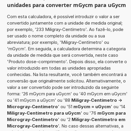
unidades para converter mGycm para uGycm
Com esta calculadora, é possível introduzir o valor a ser
convertido juntamente com a unidade de medida original;
por exemplo, '233 Miligray-Centímetro'. Ao fazê-lo, pode
ser usado o nome completo da unidade ou a sua
abreviatura; por exemplo, 'Miligray-Centímetro' ou
'mGycm'. Em seguida, a calculadora determina a categoria
da unidade de medida que será convertida, neste caso
'Produto dose-comprimento'. Depois disso, ela converte o
valor introduzido em todas as unidades apropriadas
conhecidas. Na lista resultante, você também encontrará a
conversão que originalmente solicitou. Alternativamente, o
valor a ser convertido pode ser introduzido da seguinte
forma: '26 mGycm para uGycm' ou '40 mGycm em uGycm'
ou '41 mGycm a uGycm' ou '88
Miligray-Centímetro ->
Microgray-Centímetro
' ou '51
mGycm = uGycm
' ou '14
Miligray-Centímetro para uGycm
' ou '76
mGycm para
Microgray-Centímetro
' ou '2
Miligray-Centímetro em
Microgray-Centímetro
'. No caso dessas alternativas, a