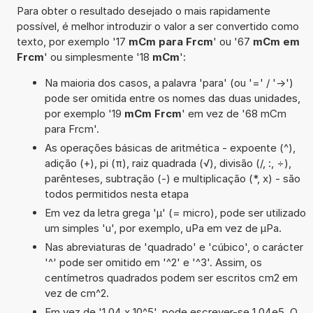
Para obter o resultado desejado o mais rapidamente
possível, é melhor introduzir o valor a ser convertido como
texto, por exemplo '17
mCm para Frcm
' ou '67
mCm em
Frcm
' ou simplesmente '18
mCm
':
Na maioria dos casos, a palavra 'para' (ou '=' / '->')
pode ser omitida entre os nomes das duas unidades,
por exemplo '19
mCm Frcm
' em vez de '68 mCm
para Frcm'.
As operações básicas de aritmética - expoente (^),
adição (+), pi (π), raiz quadrada (√), divisão (/, :, ÷),
parênteses, subtração (-) e multiplicação (*, x) - são
todos permitidos nesta etapa
Em vez da letra grega 'µ' (= micro), pode ser utilizado
um simples 'u', por exemplo, uPa em vez de µPa.
Nas abreviaturas de 'quadrado' e 'cúbico', o carácter
'^' pode ser omitido em '^2' e '^3'. Assim, os
centímetros quadrados podem ser escritos cm2 em
vez de cm^2.
Em vez de '1,04 x 10^5', pode escrever-se 1,04e5. O