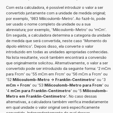
Com esta calculadora, é possível introduzir o valor a ser
convertido juntamente com a unidade de medida original;
por exemplo, '983 Milicoulomb-Metro'. Ao fazê-lo, pode
ser usado o nome completo da unidade ou a sua
abreviatura; por exemplo, 'Milicoulomb-Metro' ou 'mCm'.
Em seguida, a calculadora determina a categoria da unidade
de medida que será convertida, neste caso 'Momento do
dipolo elétrico'. Depois disso, ela converte o valor
introduzido em todas as unidades apropriadas conhecidas.
Na lista resultante, você também encontrará a conversão
que originalmente solicitou. Alternativamente, o valor a ser
convertido pode ser introduzido da seguinte forma: '2 mCm
para Frcm' ou '55 mCm em Frcm' ou '56 mCm a Frcm' ou
'52
Milicoulomb-Metro -> Franklin-Centímetro
' ou '3
mCm = Frcm
' ou '53
Milicoulomb-Metro para Frcm
' ou
'4
mCm para Franklin-Centímetro
' ou '5
Milicoulomb-
Metro em Franklin-Centímetro
'. No caso dessas
alternativas, a calculadora também verifica imediatamente
em qual unidade o valor original será especificamente
convertido. Independentemente de qual dessas