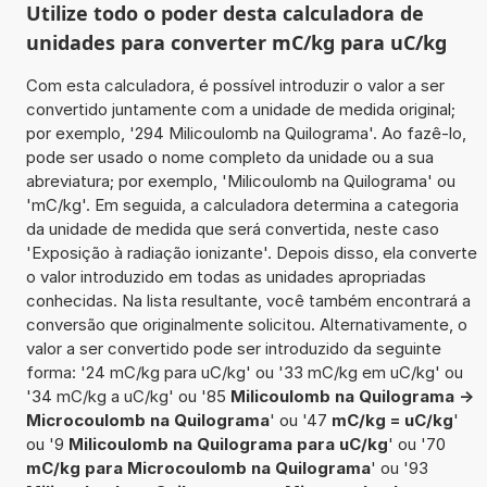
Utilize todo o poder desta calculadora de
unidades para converter mC/kg para uC/kg
Com esta calculadora, é possível introduzir o valor a ser
convertido juntamente com a unidade de medida original;
por exemplo, '294 Milicoulomb na Quilograma'. Ao fazê-lo,
pode ser usado o nome completo da unidade ou a sua
abreviatura; por exemplo, 'Milicoulomb na Quilograma' ou
'mC/kg'. Em seguida, a calculadora determina a categoria
da unidade de medida que será convertida, neste caso
'Exposição à radiação ionizante'. Depois disso, ela converte
o valor introduzido em todas as unidades apropriadas
conhecidas. Na lista resultante, você também encontrará a
conversão que originalmente solicitou. Alternativamente, o
valor a ser convertido pode ser introduzido da seguinte
forma: '24 mC/kg para uC/kg' ou '33 mC/kg em uC/kg' ou
'34 mC/kg a uC/kg' ou '85
Milicoulomb na Quilograma ->
Microcoulomb na Quilograma
' ou '47
mC/kg = uC/kg
'
ou '9
Milicoulomb na Quilograma para uC/kg
' ou '70
mC/kg para Microcoulomb na Quilograma
' ou '93